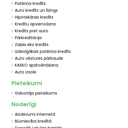
Patēriņa kredīts
Auto kredīts un līzings
Hipotekārais kredīts
Kredītu apvienošana
Kredīts pret auto
Pārkreditācija
Zaļais eko kredīts
Izdevīgākais patēriņa kredīts
Auto vēstures pārbaude
KASKO apdrošināšana
Auto izsole
Pieteikumi
Galvotāja pieteikums
Noderīgi
Aizdevumi internetā
Būvniecība kredītā