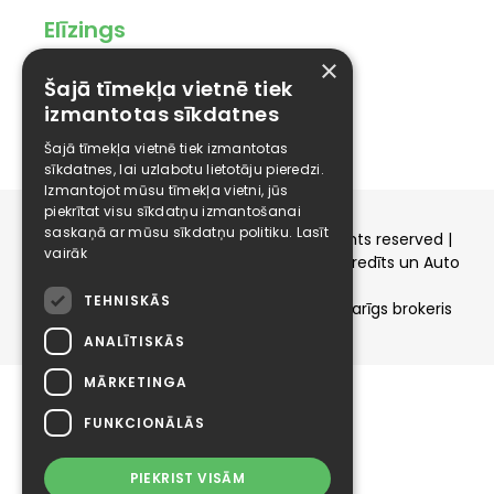
Elīzings
×
Affiliate
Šajā tīmekļa vietnē tiek
Karjera
izmantotas sīkdatnes
Kontakti
Šajā tīmekļa vietnē tiek izmantotas
sīkdatnes, lai uzlabotu lietotāju pieredzi.
Izmantojot mūsu tīmekļa vietni, jūs
piekrītat visu sīkdatņu izmantošanai
saskaņā ar mūsu sīkdatņu politiku.
Lasīt
Copyright © 2015-2026 elizings.lv | All rights reserved |
vairāk
elizings - Kredītu salīdzināšana, Patēriņa kredīts un Auto
līzings
TEHNISKĀS
SIA ELIZINGS.LV - pilnvaru apjoms - neatkarīgs brokeris
ANALĪTISKĀS
MĀRKETINGA
FUNKCIONĀLĀS
PIEKRIST VISĀM