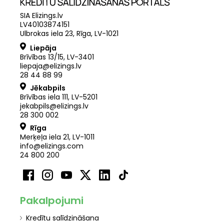
SIA Elizings.lv
LV40103874151
Ulbrokas iela 23, Rīga, LV-1021
Liepāja
Brīvības 13/15, LV-3401
liepaja@elizings.lv
28 44 88 99
Jēkabpils
Brīvības iela 111, LV-5201
jekabpils@elizings.lv
28 300 002
Rīga
Merķeļa iela 21
,
LV
-
1011
info@elizings.com
24 800 200
Pakalpojumi
Kredītu salīdzināšana