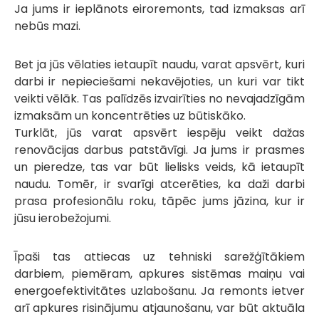
Ja jums ir ieplānots eiroremonts, tad izmaksas arī
nebūs mazi.
Bet ja jūs vēlaties ietaupīt naudu, varat apsvērt, kuri
darbi ir nepieciešami nekavējoties, un kuri var tikt
veikti vēlāk. Tas palīdzēs izvairīties no nevajadzīgām
izmaksām un koncentrēties uz būtiskāko.
Turklāt, jūs varat apsvērt iespēju veikt dažas
renovācijas darbus patstāvīgi. Ja jums ir prasmes
un pieredze, tas var būt lielisks veids, kā ietaupīt
naudu. Tomēr, ir svarīgi atcerēties, ka daži darbi
prasa profesionālu roku, tāpēc jums jāzina, kur ir
jūsu ierobežojumi.
Īpaši tas attiecas uz tehniski sarežģītākiem
darbiem, piemēram, apkures sistēmas maiņu vai
energoefektivitātes uzlabošanu. Ja remonts ietver
arī apkures risinājumu atjaunošanu, var būt aktuāla