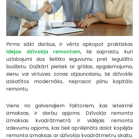
Pirms sākt darbus, ir vērts apkopot praktiskas
idejas dzīvokļa remontam
, lai saprastu, kuri
uzlabojumi dos lielāko ieguvumu pret ieguldīto
budžetu. Dažkārt pietiek ar grīdas, apgaismojuma,
sienu vai virtuves zonas atjaunošanu, lai dzīvoklis
izskatītos modernāks, neprasot pilnu kapitālo
remontu.
Viens no galvenajiem faktoriem, kas ietekmē
izmaksas, ir darbu apjoms. Dzīvokļa remonta
izmaksas kvadrātmetrā ir vidējais remonta
izdevumu apjoms, kas tiek aprēķināts dalot kopējās
remonta izmaksas ar dzīvokļa kvadrātmetru skaitu.