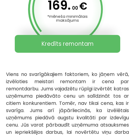
169.
€
00
*mēneša minimālais
maksājums
Kredīts remontam
Viens no svarīgākajiem faktoriem, ko jāņem vērā,
izvēloties meistari remontam ir cena par
remontdarbu. Jums vajadzētu rūpīgi izvērtēt katras
uzņēmuma piedāvāto cenu un salīdzināt tos ar
citiem konkurentiem. Tomēr, nav tikai cena, kas ir
svarīga. Jums arī jāpārliecinās, ka izvēlētais
uzņēmums piedāvā augstu kvalitāti par izdevīgu
cenu. Jūs varat pārbaudīt uzņēmuma atsauksmes
un iepriekšējos darbus, lai novērtētu viņu darba