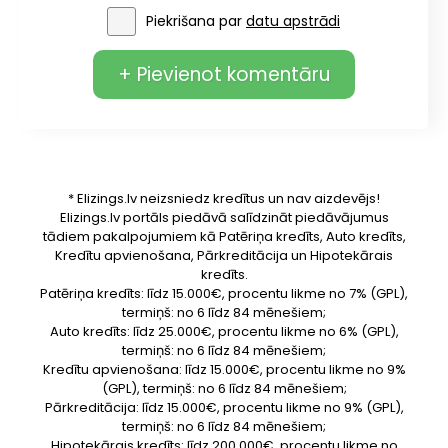
Piekrišana par
datu apstrādi
+ Pievienot komentāru
* Elizings.lv neizsniedz kredītus un nav aizdevējs!
Elizings.lv portāls piedāvā salīdzināt piedāvājumus
tādiem pakalpojumiem kā Patēriņa kredīts, Auto kredīts,
Kredītu apvienošana, Pārkreditācija un Hipotekārais
kredīts.
Patēriņa kredīts: līdz 15.000€, procentu likme no 7% (GPL),
termiņš: no 6 līdz 84 mēnešiem;
Auto kredīts: līdz 25.000€, procentu likme no 6% (GPL),
termiņš: no 6 līdz 84 mēnešiem;
Kredītu apvienošana: līdz 15.000€, procentu likme no 9%
(GPL), termiņš: no 6 līdz 84 mēnešiem;
Pārkreditācija: līdz 15.000€, procentu likme no 9% (GPL),
termiņš: no 6 līdz 84 mēnešiem;
Hipotekārais kredīts: līdz 200.000€, procentu likme no