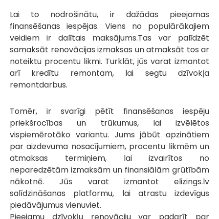
Lai to nodrošinātu, ir dažādas pieejamas
finansēšanas iespējas. Viens no populārākajiem
veidiem ir dalītais maksājums.Tas var palīdzēt
samaksāt renovācijas izmaksas un atmaksāt tos ar
noteiktu procentu likmi. Turklāt, jūs varat izmantot
arī kredītu remontam, lai segtu dzīvokļa
remontdarbus.
Tomēr, ir svarīgi pētīt finansēšanas iespēju
priekšrocības un trūkumus, lai izvēlētos
vispiemērotāko variantu. Jums jābūt apzinātiem
par aizdevuma nosacījumiem, procentu likmēm un
atmaksas termiņiem, lai izvairītos no
neparedzētām izmaksām un finansiālām grūtībām
nākotnē. Jūs varat izmantot elizings.lv
salīdzināšanas platformu, lai atrastu izdevīgus
piedāvājumus vienuviet.
Pieejamu dzīvokļu renovāciju var padarīt par