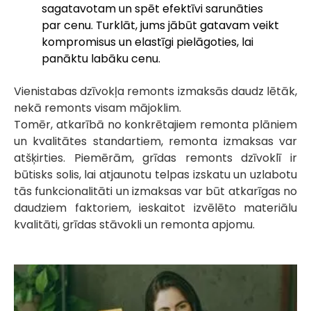
sagatavotam un spēt efektīvi sarunāties
par cenu. Turklāt, jums jābūt gatavam veikt
kompromisus un elastīgi pielāgoties, lai
panāktu labāku cenu.
Vienistabas dzīvokļa remonts izmaksās daudz lētāk,
nekā remonts visam mājoklim.
Tomēr, atkarībā no konkrētajiem remonta plāniem
un kvalitātes standartiem, remonta izmaksas var
atšķirties. Piemērām, grīdas remonts dzīvoklī ir
būtisks solis, lai atjaunotu telpas izskatu un uzlabotu
tās funkcionalitāti un izmaksas var būt atkarīgas no
daudziem faktoriem, ieskaitot izvēlēto materiālu
kvalitāti, grīdas stāvokli un remonta apjomu.