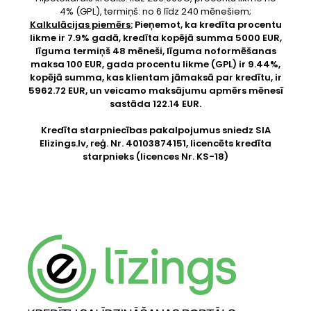
4% (GPL), termiņš: no 6 līdz 240 mēnešiem;
Kalkulācijas piemērs:
Pieņemot, ka kredīta procentu
likme ir 7.9% gadā, kredīta kopējā summa 5000 EUR,
līguma termiņš 48 mēneši, līguma noformēšanas
maksa 100 EUR, gada procentu likme (GPL) ir 9.44%,
kopējā summa, kas klientam jāmaksā par kredītu, ir
5962.72 EUR, un veicamo maksājumu apmērs mēnesī
sastāda 122.14 EUR.
Kredīta starpniecības pakalpojumus sniedz SIA
Elizings.lv
, reģ. Nr. 40103874151, licencēts kredīta
starpnieks (licences Nr. KS-18)