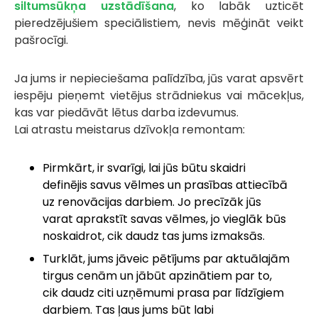
siltumsūkņa uzstādīšana
, ko labāk uzticēt
pieredzējušiem speciālistiem, nevis mēģināt veikt
pašrocīgi.
Ja jums ir nepieciešama palīdzība, jūs varat apsvērt
iespēju pieņemt vietējus strādniekus vai mācekļus,
kas var piedāvāt lētus darba izdevumus.
Lai atrastu meistarus dzīvokļa remontam:
Pirmkārt, ir svarīgi, lai jūs būtu skaidri
definējis savus vēlmes un prasības attiecībā
uz renovācijas darbiem. Jo precīzāk jūs
varat aprakstīt savas vēlmes, jo vieglāk būs
noskaidrot, cik daudz tas jums izmaksās.
Turklāt, jums jāveic pētījums par aktuālajām
tirgus cenām un jābūt apzinātiem par to,
cik daudz citi uzņēmumi prasa par līdzīgiem
darbiem. Tas ļaus jums būt labi