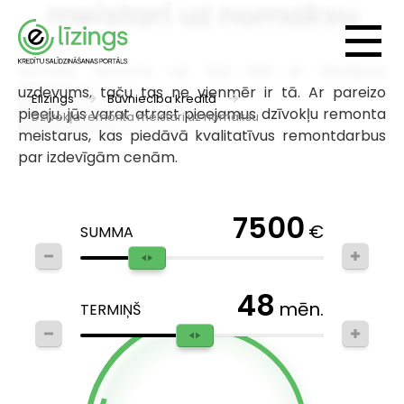
meistari uz nomaksu
Dzīvokļu remonts var būt liels un biedējošs
uzdevums, taču tas ne vienmēr ir tā. Ar pareizo
Elizings
Būvniecība kredītā
pieeju, jūs varat atrast pieejamus dzīvokļu remonta
Dzīvokļa remonta meistari uz nomaksu
meistarus, kas piedāvā kvalitatīvus remontdarbus
par izdevīgām cenām.
7500
€
SUMMA
48
mēn.
TERMIŅŠ