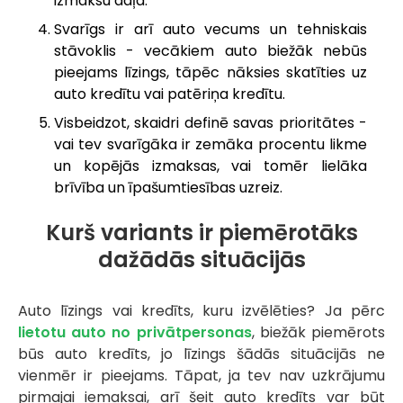
izmaksu daļa.
Svarīgs ir arī auto vecums un tehniskais
stāvoklis - vecākiem auto biežāk nebūs
pieejams līzings, tāpēc nāksies skatīties uz
auto kredītu vai patēriņa kredītu.
Visbeidzot, skaidri definē savas prioritātes -
vai tev svarīgāka ir zemāka procentu likme
un kopējās izmaksas, vai tomēr lielāka
brīvība un īpašumtiesības uzreiz.
Kurš variants ir piemērotāks
dažādās situācijās
Auto līzings vai kredīts, kuru izvēlēties? Ja pērc
lietotu auto no privātpersonas
, biežāk piemērots
būs auto kredīts, jo līzings šādās situācijās ne
vienmēr ir pieejams. Tāpat, ja tev nav uzkrājumu
pirmajai iemaksai, arī šeit auto kredīts var būt