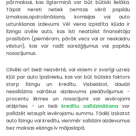
pārmaksai, kas ilgtermiņā var būt būtiski lielāka.
Tāpat nereti netiek ņemtas vērā papildu
izmaksas,apdrošināšana, komisijas vai auto
uzturēšanas izdevumi. Vēl viena izplatīta kļūda ir
līzinga izvēle auto, kas īsti neatbilst finansētāja
prasībām (piemēram, pārāk vecs vai ar neskaidru
vēsturi), kas var radīt sarežģījumus vai papildu
nosacījumus.
Cilvēki arī bieži neizvērtē, vai viņiem ir svarīgi uzreiz
kļūt par auto īpašnieku, kas var būt būtisks faktors
starp līzingu un kredītu. Visbeidzot, daudzi
nesalīdzina vairākus aizdevuma piedāvājumus -
procentu likmes un nosacījumi var ievērojami
atšķirties - un tieši
kredītu salīdzināšana
var
palīdzēt ietaupīt ievērojamu summu. Tādēļ izskatot
auto līzingu vai kredītu, vienmēr salīdzini aizdevumus
bez maksas elizings.lv mājaslapā.