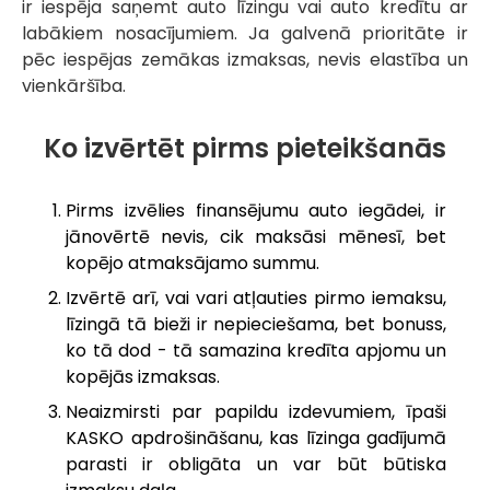
ir iespēja saņemt auto līzingu vai auto kredītu ar
labākiem nosacījumiem. Ja galvenā prioritāte ir
pēc iespējas zemākas izmaksas, nevis elastība un
vienkāršība.
Ko izvērtēt pirms pieteikšanās
Pirms izvēlies finansējumu auto iegādei, ir
jānovērtē nevis, cik maksāsi mēnesī, bet
kopējo atmaksājamo summu.
Izvērtē arī, vai vari atļauties pirmo iemaksu,
līzingā tā bieži ir nepieciešama, bet bonuss,
ko tā dod - tā samazina kredīta apjomu un
kopējās izmaksas.
Neaizmirsti par papildu izdevumiem, īpaši
KASKO apdrošināšanu, kas līzinga gadījumā
parasti ir obligāta un var būt būtiska