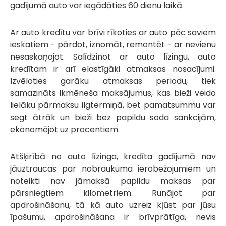
gadījumā auto var iegādāties 60 dienu laikā.
Ar auto kredītu var brīvi rīkoties ar auto pēc saviem
ieskatiem - pārdot, iznomāt, remontēt - ar nevienu
nesaskaņojot. Salīdzinot ar auto līzingu, auto
kredītam ir arī elastīgāki atmaksas nosacījumi.
Izvēloties garāku atmaksas periodu, tiek
samazināts ikmēneša maksājumus, kas bieži veido
lielāku pārmaksu ilgtermiņā, bet pamatsummu var
segt ātrāk un bieži bez papildu soda sankcijām,
ekonomējot uz procentiem.
Atšķirībā no auto līzinga, kredīta gadījumā nav
jāuztraucas par nobraukuma ierobežojumiem un
noteikti nav jāmaksā papildu maksas par
pārsniegtiem kilometriem. Runājot par
apdrošināšanu, tā kā auto uzreiz kļūst par jūsu
īpašumu, apdrošināšana ir brīvprātīga, nevis