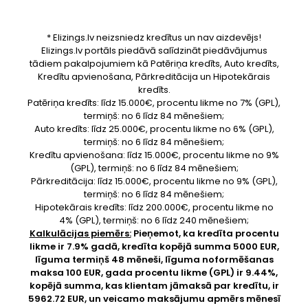
* Elizings.lv neizsniedz kredītus un nav aizdevējs!
Elizings.lv portāls piedāvā salīdzināt piedāvājumus
tādiem pakalpojumiem kā Patēriņa kredīts, Auto kredīts,
Kredītu apvienošana, Pārkreditācija un Hipotekārais
kredīts.
Patēriņa kredīts: līdz 15.000€, procentu likme no 7% (GPL),
termiņš: no 6 līdz 84 mēnešiem;
Auto kredīts: līdz 25.000€, procentu likme no 6% (GPL),
termiņš: no 6 līdz 84 mēnešiem;
Kredītu apvienošana: līdz 15.000€, procentu likme no 9%
(GPL), termiņš: no 6 līdz 84 mēnešiem;
Pārkreditācija: līdz 15.000€, procentu likme no 9% (GPL),
termiņš: no 6 līdz 84 mēnešiem;
Hipotekārais kredīts: līdz 200.000€, procentu likme no
4% (GPL), termiņš: no 6 līdz 240 mēnešiem;
Kalkulācijas piemērs:
Pieņemot, ka kredīta procentu
likme ir 7.9% gadā, kredīta kopējā summa 5000 EUR,
līguma termiņš 48 mēneši, līguma noformēšanas
maksa 100 EUR, gada procentu likme (GPL) ir 9.44%,
kopējā summa, kas klientam jāmaksā par kredītu, ir
5962.72 EUR, un veicamo maksājumu apmērs mēnesī