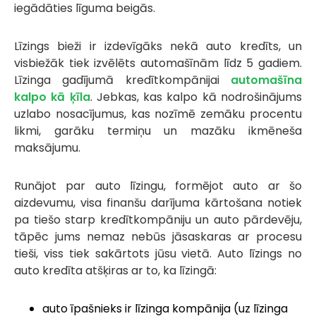
iegādāties līguma beigās.
Līzings bieži ir izdevīgāks nekā auto kredīts, un
visbiežāk tiek izvēlēts automašīnām līdz 5 gadiem.
Līzinga gadījumā kredītkompānijai
automašīna
kalpo kā ķīla
. Jebkas, kas kalpo kā nodrošinājums
uzlabo nosacījumus, kas nozīmē zemāku procentu
likmi, garāku termiņu un mazāku ikmēneša
maksājumu.
Runājot par auto līzingu, formējot auto ar šo
aizdevumu, visa finanšu darījuma kārtošana notiek
pa tiešo starp kredītkompāniju un auto pārdevēju,
tāpēc jums nemaz nebūs jāsaskaras ar procesu
tieši, viss tiek sakārtots jūsu vietā. Auto līzings no
auto kredīta atšķiras ar to, ka līzingā:
auto īpašnieks ir līzinga kompānija (uz līzinga