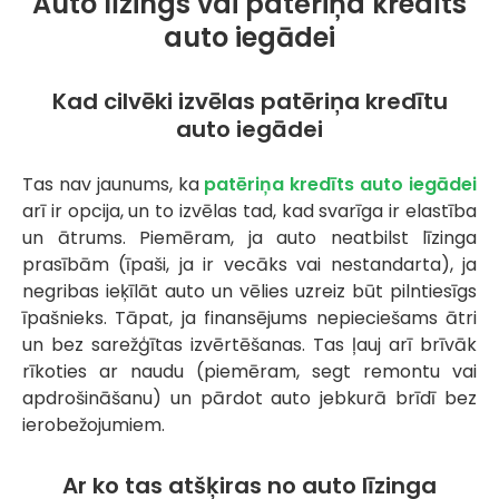
Auto līzings vai patēriņa kredīts
auto iegādei
Kad cilvēki izvēlas patēriņa kredītu
auto iegādei
Tas nav jaunums, ka
patēriņa kredīts auto iegādei
arī ir opcija, un to izvēlas tad, kad svarīga ir elastība
un ātrums. Piemēram, ja auto neatbilst līzinga
prasībām (īpaši, ja ir vecāks vai nestandarta), ja
negribas ieķīlāt auto un vēlies uzreiz būt pilntiesīgs
īpašnieks. Tāpat, ja finansējums nepieciešams ātri
un bez sarežģītas izvērtēšanas. Tas ļauj arī brīvāk
rīkoties ar naudu (piemēram, segt remontu vai
apdrošināšanu) un pārdot auto jebkurā brīdī bez
ierobežojumiem.
Ar ko tas atšķiras no auto līzinga