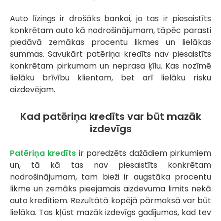
Auto līzings ir drošāks bankai, jo tas ir piesaistīts
konkrētam auto kā nodrošinājumam, tāpēc parasti
piedāvā zemākas procentu likmes un lielākas
summas. Savukārt patēriņa kredīts nav piesaistīts
konkrētam pirkumam un neprasa ķīlu. Kas nozīmē
lielāku brīvību klientam, bet arī lielāku risku
aizdevējam.
Kad patēriņa kredīts var būt mazāk
izdevīgs
Patēriņa kredīts
ir paredzēts dažādiem pirkumiem
un, tā kā tas nav piesaistīts konkrētam
nodrošinājumam, tam bieži ir augstāka procentu
likme un zemāks pieejamais aizdevuma limits nekā
auto kredītiem. Rezultātā kopējā pārmaksā var būt
lielāka. Tas kļūst mazāk izdevīgs gadījumos, kad tev