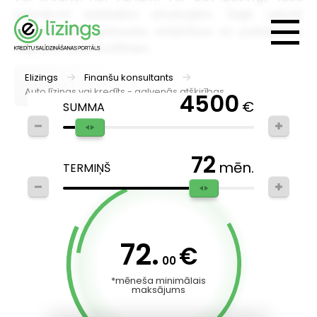
piemēroti dažādām situācijām. Šajā rakstā
izskaidrosim galvenās atšķirības un palīdzēsim
saprast, kuru izvēlēties.
Elizings
Finanšu konsultants
Auto līzings vai kredīts - galvenās atšķirības
4500
€
SUMMA
72
mēn.
TERMIŅŠ
72.
€
00
*mēneša minimālais
maksājums