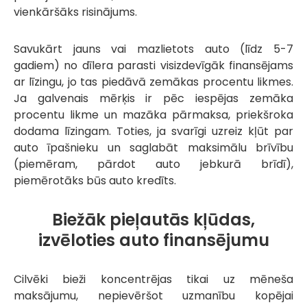
vienkāršāks risinājums.
Savukārt jauns vai mazlietots auto (līdz 5-7
gadiem) no dīlera parasti visizdevīgāk finansējams
ar līzingu, jo tas piedāvā zemākas procentu likmes.
Ja galvenais mērķis ir pēc iespējas zemāka
procentu likme un mazāka pārmaksa, priekšroka
dodama līzingam. Toties, ja svarīgi uzreiz kļūt par
auto īpašnieku un saglabāt maksimālu brīvību
(piemēram, pārdot auto jebkurā brīdī),
piemērotāks būs auto kredīts.
Biežāk pieļautās kļūdas,
izvēloties auto finansējumu
Cilvēki bieži koncentrējas tikai uz mēneša
maksājumu, nepievēršot uzmanību kopējai