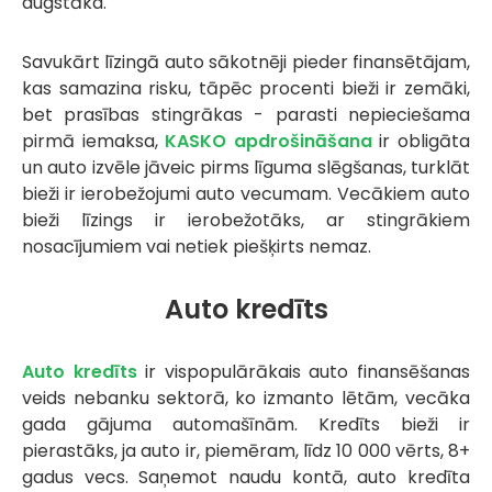
augstāka.
Savukārt līzingā auto sākotnēji pieder finansētājam,
kas samazina risku, tāpēc procenti bieži ir zemāki,
bet prasības stingrākas - parasti nepieciešama
pirmā iemaksa,
KASKO apdrošināšana
ir obligāta
un auto izvēle jāveic pirms līguma slēgšanas, turklāt
bieži ir ierobežojumi auto vecumam. Vecākiem auto
bieži līzings ir ierobežotāks, ar stingrākiem
nosacījumiem vai netiek piešķirts nemaz.
Auto kredīts
Auto kredīts
ir vispopulārākais auto finansēšanas
veids nebanku sektorā, ko izmanto lētām, vecāka
gada gājuma automašīnām. Kredīts bieži ir
pierastāks, ja auto ir, piemēram, līdz 10 000 vērts, 8+
gadus vecs. Saņemot naudu kontā, auto kredīta