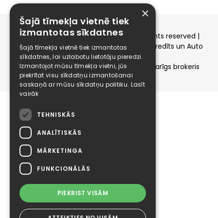
×
Šajā tīmekļa vietnē tiek
izmantotas sīkdatnes
Copyright © 2015-2026 elizings.lv | All rights reserved |
elizings - Kredītu salīdzināšana, Patēriņa kredīts un Auto
Šajā tīmekļa vietnē tiek izmantotas
līzings
sīkdatnes, lai uzlabotu lietotāju pieredzi.
SIA ELIZINGS.LV - pilnvaru apjoms - neatkarīgs brokeris
Izmantojot mūsu tīmekļa vietni, jūs
piekrītat visu sīkdatņu izmantošanai
saskaņā ar mūsu sīkdatņu politiku.
Lasīt
vairāk
TEHNISKĀS
ANALĪTISKĀS
MĀRKETINGA
FUNKCIONĀLĀS
PIEKRIST VISĀM
ATTEIKTIES NO VISĀM