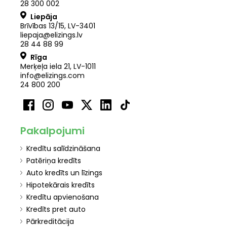
28 300 002
Liepāja
Brīvības 13/15, LV-3401
liepaja@elizings.lv
28 44 88 99
Rīga
Merķeļa iela 21
,
LV
-
1011
info@elizings.com
24 800 200
Pakalpojumi
Kredītu salīdzināšana
Patēriņa kredīts
Auto kredīts un līzings
Hipotekārais kredīts
Kredītu apvienošana
Kredīts pret auto
Pārkreditācija