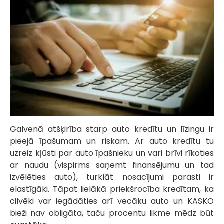
Galvenā atšķirība starp auto kredītu un līzingu ir
pieejā īpašumam un riskam. Ar auto kredītu tu
uzreiz kļūsti par auto īpašnieku un vari brīvi rīkoties
ar naudu (vispirms saņemt finansējumu un tad
izvēlēties auto), turklāt nosacījumi parasti ir
elastīgāki. Tāpat lielākā priekšrocība kredītam, ka
cilvēki var iegādāties arī vecāku auto un KASKO
bieži nav obligāta, taču procentu likme mēdz būt