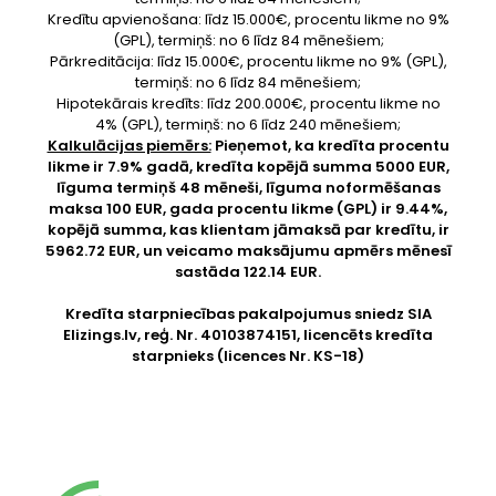
Kredītu apvienošana: līdz 15.000€, procentu likme no 9%
(GPL), termiņš: no 6 līdz 84 mēnešiem;
Pārkreditācija: līdz 15.000€, procentu likme no 9% (GPL),
termiņš: no 6 līdz 84 mēnešiem;
Hipotekārais kredīts: līdz 200.000€, procentu likme no
4% (GPL), termiņš: no 6 līdz 240 mēnešiem;
Kalkulācijas piemērs:
Pieņemot, ka kredīta procentu
likme ir 7.9% gadā, kredīta kopējā summa 5000 EUR,
līguma termiņš 48 mēneši, līguma noformēšanas
maksa 100 EUR, gada procentu likme (GPL) ir 9.44%,
kopējā summa, kas klientam jāmaksā par kredītu, ir
5962.72 EUR, un veicamo maksājumu apmērs mēnesī
sastāda 122.14 EUR.
Kredīta starpniecības pakalpojumus sniedz SIA
Elizings.lv
, reģ. Nr. 40103874151, licencēts kredīta
starpnieks (licences Nr. KS-18)