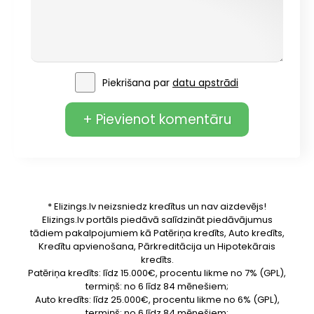
Piekrišana par
datu apstrādi
+ Pievienot komentāru
* Elizings.lv neizsniedz kredītus un nav aizdevējs!
Elizings.lv portāls piedāvā salīdzināt piedāvājumus
tādiem pakalpojumiem kā Patēriņa kredīts, Auto kredīts,
Kredītu apvienošana, Pārkreditācija un Hipotekārais
kredīts.
Patēriņa kredīts: līdz 15.000€, procentu likme no 7% (GPL),
termiņš: no 6 līdz 84 mēnešiem;
Auto kredīts: līdz 25.000€, procentu likme no 6% (GPL),
termiņš: no 6 līdz 84 mēnešiem;