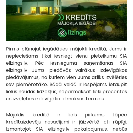
Pirms plānojat iegādāties mājokli kredītā, Jums ir
nepieciešams tikai iesniegt vienu pieteikumu SIA
elizings.lv. Pēc iesnieguma saņemšanas SIA
elizings.lv Jums piedāvās vairākus izdevīgākos
piedāvājumus, no kuriem vien Jums atliks izvēlēties
sev piemērotāko. Šādā veidā ir iespējams ietaupīt
lielus naudas līdzekļus, nepārmaksāt lieki procentos
un izvēlēties izdevīgāko atmaksas termiņu.
Mājoklis kredītā ir liels pirkums, tāpēc
kredītaizdevēju nosacījumi ir jāizvērtē ļoti rūpīgi.
Izmantojot SIA elizings.lv pakalpojumus, nebūs