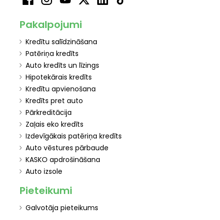
Pakalpojumi
Kredītu salīdzināšana
Patēriņa kredīts
Auto kredīts un līzings
Hipotekārais kredīts
Kredītu apvienošana
Kredīts pret auto
Pārkreditācija
Zaļais eko kredīts
Izdevīgākais patēriņa kredīts
Auto vēstures pārbaude
KASKO apdrošināšana
Auto izsole
Pieteikumi
Galvotāja pieteikums