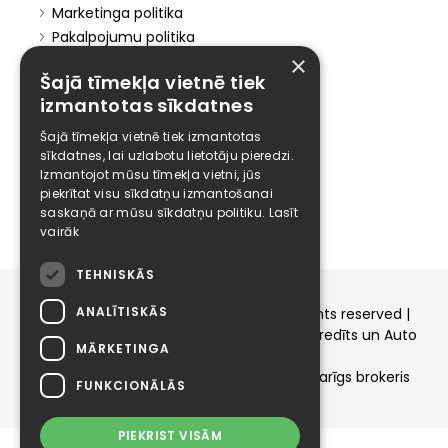
Marketinga politika
Pakalpojumu politika
×
Atteikuma politika
Šajā tīmekļa vietnē tiek
Atteikties no mārketinga
izmantotas sīkdatnes
Elīzings
Šajā tīmekļa vietnē tiek izmantotas
sīkdatnes, lai uzlabotu lietotāju pieredzi.
Affiliate
Izmantojot mūsu tīmekļa vietni, jūs
Karjera
piekrītat visu sīkdatņu izmantošanai
Kontakti
saskaņā ar mūsu sīkdatņu politiku.
Lasīt
vairāk
TEHNISKĀS
ANALĪTISKĀS
Copyright © 2015-2026 elizings.lv | All rights reserved |
elizings - Kredītu salīdzināšana, Patēriņa kredīts un Auto
MĀRKETINGA
līzings
SIA ELIZINGS.LV - pilnvaru apjoms - neatkarīgs brokeris
FUNKCIONĀLĀS
PIEKRIST VISĀM