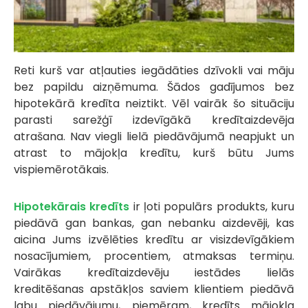
Reti kurš var atļauties iegādāties dzīvokli vai māju
bez papildu aizņēmuma. Šādos gadījumos bez
hipotekārā kredīta neiztikt. Vēl vairāk šo situāciju
parasti sarežģī izdevīgākā kredītaizdevēja
atrašana. Nav viegli lielā piedāvājumā neapjukt un
atrast to mājokļa kredītu, kurš būtu Jums
vispiemērotākais.
Hipotekārais kredīts
ir ļoti populārs produkts, kuru
piedāvā gan bankas, gan nebanku aizdevēji, kas
aicina Jums izvēlēties kredītu ar visizdevīgākiem
nosacījumiem, procentiem, atmaksas termiņu.
Vairākas kredītaizdevēju iestādes lielās
kreditēšanas apstākļos saviem klientiem piedāvā
labu piedāvājumu, piemēram, kredīts mājokļa