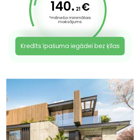
140.
€
21
*mēneša minimālais
maksājums
Kredīts īpašuma iegādei bez ķīlas