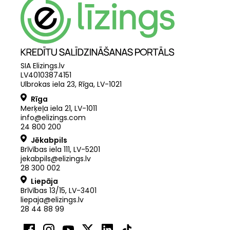
SIA Elizings.lv
LV40103874151
Ulbrokas iela 23, Rīga, LV-1021
Rīga
Merķeļa iela 21
,
LV
-
1011
info@elizings.com
24 800 200
Jēkabpils
Brīvības iela 111, LV-5201
jekabpils@elizings.lv
28 300 002
Liepāja
Brīvības 13/15, LV-3401
liepaja@elizings.lv
28 44 88 99