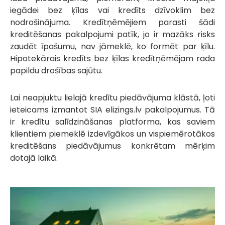
iegādei bez ķīlas vai kredīts dzīvoklim bez
nodrošinājuma. Kredītņēmējiem parasti šādi
kreditēšanas pakalpojumi patīk, jo ir mazāks risks
zaudēt īpašumu, nav jāmeklē, ko formēt par ķīlu.
Hipotekārais kredīts bez ķīlas kredītņēmējam rada
papildu drošības sajūtu.
Lai neapjuktu lielajā kredītu piedāvājuma klāstā, ļoti
ieteicams izmantot SIA elizings.lv pakalpojumus. Tā
ir kredītu salīdzināšanas platforma, kas saviem
klientiem piemeklē izdevīgākos un vispiemērotākos
kreditēšans piedāvājumus konkrētam mērķim
dotajā laikā.