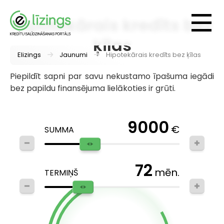
Hipotekārais kredīts bez
ķīlas
Elizings
Jaunumi
Hipotekārais kredīts bez ķīlas
Piepildīt sapni par savu nekustamo īpašuma iegādi
bez papildu finansējuma lielākoties ir grūti.
9000
€
SUMMA
72
mēn.
TERMIŅŠ