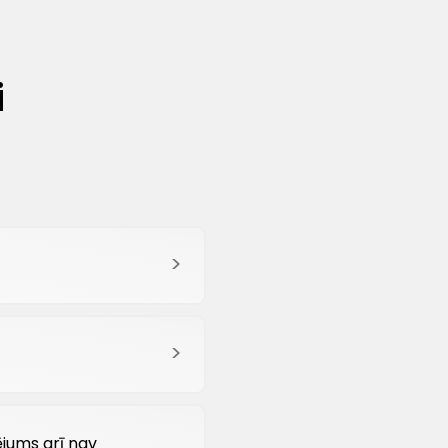
i
jums arī nav