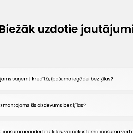
Biežāk uzdotie jautājum
pējams saņemt kredītā, īpašuma iegādei bez ķīlas?
izmantojams šis aizdevums bez ķīlas?
 īpašuma iegādei bez ķīlas, vai nekustamā īpašuma vērtē