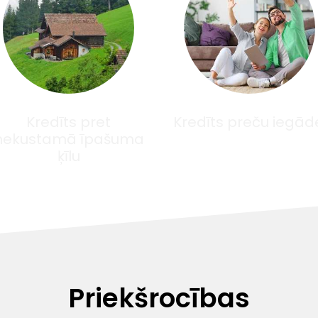
Kredīts pret
Kredīts preču iegād
nekustamā īpašuma
ķīlu
Priekšrocības