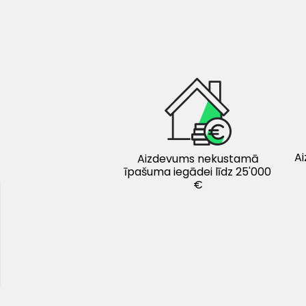
Ai
Aizdevums nekustamā
īpašuma iegādei līdz 25'000
€