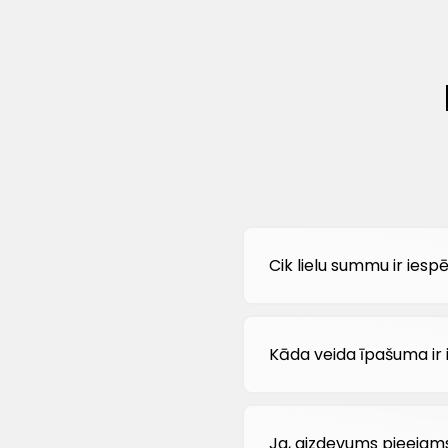
Cik lielu summu ir ies
Kāda veida īpašuma ir 
Ja, aizdevums pieejams