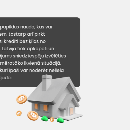
papildus nauda, kas var
m, tostarp arī pirkt
 kredīti bez ķīlas no
Latvijā tiek apkopoti un
ājums sniedz iespēju izvēlēties
mērotāko ikvienā situācijā.
 kuri īpaši var noderēt neliela
gādei.