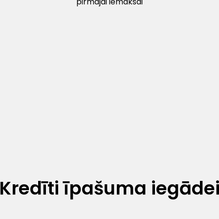
pirmajai iemaksai
Kredīti īpašuma iegāde