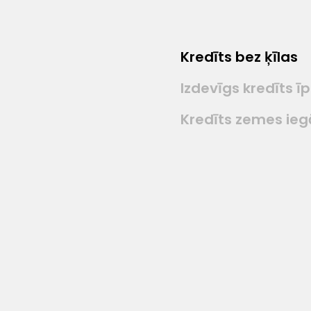
Kredīts bez ķīlas
Izdevīgs kredīts 
Kredīts zemes ieg