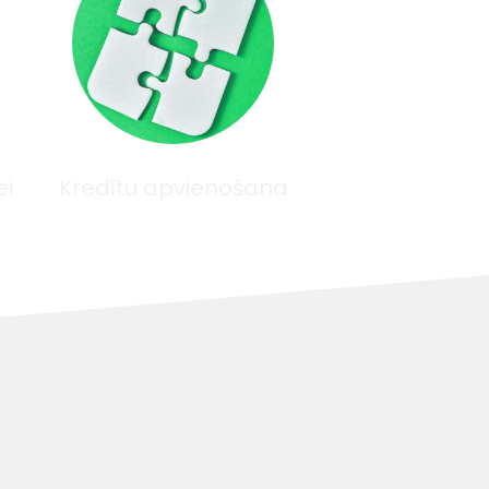
ei
Kredītu apvienošana