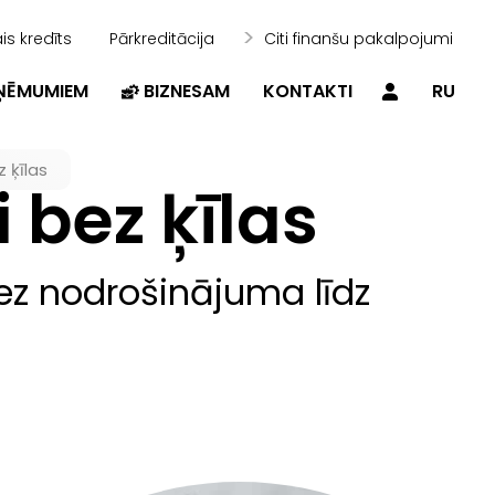
is kredīts
Pārkreditācija
Citi finanšu pakalpojumi
ZŅĒMUMIEM
BIZNESAM
KONTAKTI
RU
 ķīlas
 bez ķīlas
ez nodrošinājuma līdz