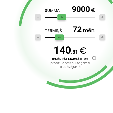
9000
€
SUMMA
72
mēn.
TERMIŅŠ
€
140
.81
IKMĒNEŠA MAKSĀJUMS
precīzu aprēķinu saņemsi
piedāvājumā