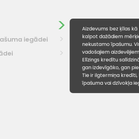
Aizdevums bez ķīlas kā 
kalpot dažādiem mērķie
īpašuma iegādei
nekustamo īpašumu. Visi
vadošajiem aizdevējiem 
ādei
Elīzings kredītu salīdzin
gan izdevīgāko, gan pie
Tie ir ilgtermiņa kredīti,
īpašuma vai dzīvokļa ie