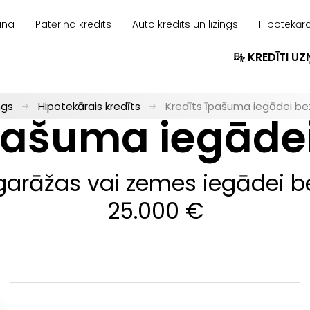
ana
Patēriņa kredīts
Auto kredīts un līzings
Hipotekāra
KREDĪTI U
ngs
Hipotekārais kredīts
Kredīts īpašuma iegādei bez
pašuma iegādei
arāžas vai zemes iegādei b
25.000 €