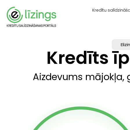
Kredītu salīdzināš
Elizi
Kredīts ī
Aizdevums mājokļa, g