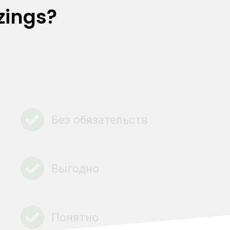
zings?
Без обязательств
Выгодно
Понятно