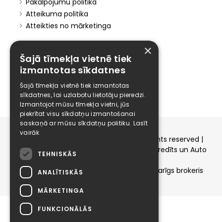
Pakalpojumu politika
Atteikuma politika
Atteikties no mārketinga
Elīzings
×
Šajā tīmekļa vietnē tiek
Affiliate
izmantotas sīkdatnes
Karjera
Kontakti
Šajā tīmekļa vietnē tiek izmantotas
sīkdatnes, lai uzlabotu lietotāju pieredzi.
Izmantojot mūsu tīmekļa vietni, jūs
piekrītat visu sīkdatņu izmantošanai
saskaņā ar mūsu sīkdatņu politiku.
Lasīt
vairāk
Copyright © 2015-2026 elizings.lv | All rights reserved |
elizings - Kredītu salīdzināšana, Patēriņa kredīts un Auto
TEHNISKĀS
līzings
SIA ELIZINGS.LV - pilnvaru apjoms - neatkarīgs brokeris
ANALĪTISKĀS
MĀRKETINGA
FUNKCIONĀLĀS