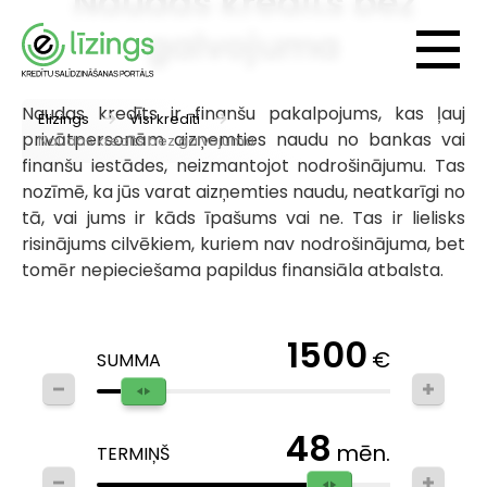
Naudas kredīts bez
galvojuma
Naudas kredīts ir finanšu pakalpojums, kas ļauj
Elizings
Visi kredīti
privātpersonām aizņemties naudu no bankas vai
Naudas kredīts bez galvojuma
finanšu iestādes, neizmantojot nodrošinājumu. Tas
nozīmē, ka jūs varat aizņemties naudu, neatkarīgi no
tā, vai jums ir kāds īpašums vai ne. Tas ir lielisks
risinājums cilvēkiem, kuriem nav nodrošinājuma, bet
tomēr nepieciešama papildus finansiāla atbalsta.
1500
€
SUMMA
48
mēn.
TERMIŅŠ