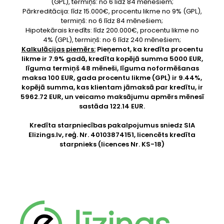
(GPL), termiņš: no 6 līdz 84 mēnešiem;
Pārkreditācija: līdz 15.000€, procentu likme no 9% (GPL),
termiņš: no 6 līdz 84 mēnešiem;
Hipotekārais kredīts: līdz 200.000€, procentu likme no
4% (GPL), termiņš: no 6 līdz 240 mēnešiem;
Kalkulācijas piemērs:
Pieņemot, ka kredīta procentu
likme ir 7.9% gadā, kredīta kopējā summa 5000 EUR,
līguma termiņš 48 mēneši, līguma noformēšanas
maksa 100 EUR, gada procentu likme (GPL) ir 9.44%,
kopējā summa, kas klientam jāmaksā par kredītu, ir
5962.72 EUR, un veicamo maksājumu apmērs mēnesī
sastāda 122.14 EUR.
Kredīta starpniecības pakalpojumus sniedz SIA
Elizings.lv
, reģ. Nr. 40103874151, licencēts kredīta
starpnieks (licences Nr. KS-18)