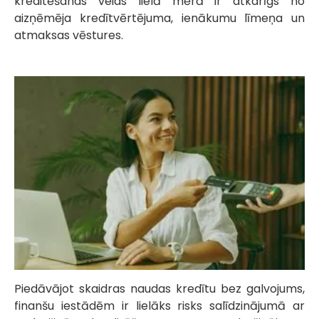
kreditēšanas veids lielā mērā ir atkarīgs no
aizņēmēja kredītvērtējuma, ienākumu līmeņa un
atmaksas vēstures.
Piedāvājot skaidras naudas kredītu bez galvojums,
finanšu iestādēm ir lielāks risks salīdzinājumā ar