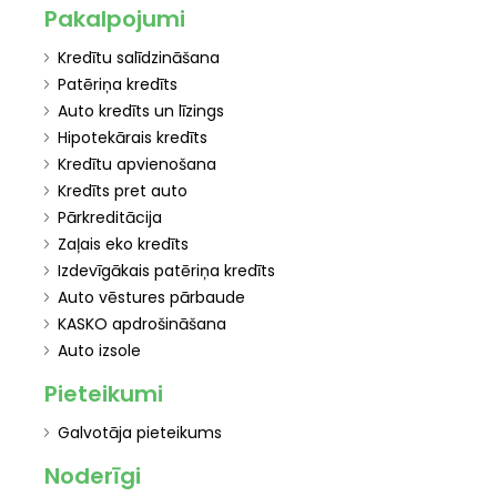
Pakalpojumi
Kredītu salīdzināšana
Patēriņa kredīts
Auto kredīts un līzings
Hipotekārais kredīts
Kredītu apvienošana
Kredīts pret auto
Pārkreditācija
Zaļais eko kredīts
Izdevīgākais patēriņa kredīts
Auto vēstures pārbaude
KASKO apdrošināšana
Auto izsole
Pieteikumi
Galvotāja pieteikums
Noderīgi