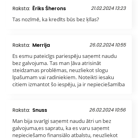
Raksta:
Ēriks Šherons
21.02.2024 13:23
Tas nozīmē, ka kredīts būs bez ķīlas?
Raksta:
Merrija
26.02.2024 10:55
Es esmu pateicīgs pariespēju saņemt naudu
bez galvojuma. Tas man ļāva atrisināt
steidzamas problēmas, neuzliekot slogu
īpašumam vai radiniekiem. Noteikti iesaku
citiem izmantot šo iespēju, ja ir nepieciešamība
Raksta:
Snuss
26.02.2024 10:56
Man bija svarīgi saņemt naudu ātri un bez
galvojuma,es sapratu, ka es varu saņemt
nepieciešamo finansiālo atbalstu, neuzliekot