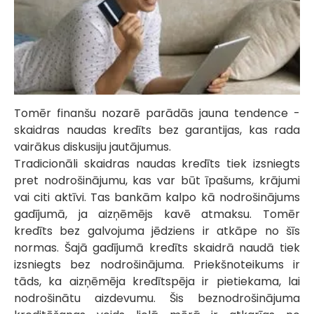
Tomēr finanšu nozarē parādās jauna tendence -
skaidras naudas kredīts bez garantijas, kas rada
vairākus diskusiju jautājumus.
Tradicionāli skaidras naudas kredīts tiek izsniegts
pret nodrošinājumu, kas var būt īpašums, krājumi
vai citi aktīvi. Tas bankām kalpo kā nodrošinājums
gadījumā, ja aizņēmējs kavē atmaksu. Tomēr
kredīts bez galvojuma jēdziens ir atkāpe no šīs
normas. Šajā gadījumā kredīts skaidrā naudā tiek
izsniegts bez nodrošinājuma. Priekšnoteikums ir
tāds, ka aizņēmēja kredītspēja ir pietiekama, lai
nodrošinātu aizdevumu. Šis beznodrošinājuma