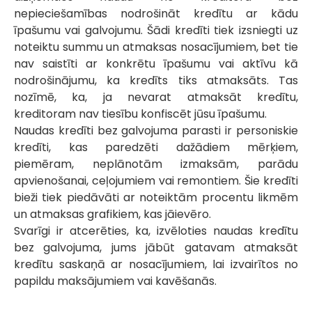
nepieciešamības nodrošināt kredītu ar kādu
īpašumu vai galvojumu. Šādi kredīti tiek izsniegti uz
noteiktu summu un atmaksas nosacījumiem, bet tie
nav saistīti ar konkrētu īpašumu vai aktīvu kā
nodrošinājumu, ka kredīts tiks atmaksāts. Tas
nozīmē, ka, ja nevarat atmaksāt kredītu,
kreditoram nav tiesību konfiscēt jūsu īpašumu.
Naudas kredīti bez galvojuma parasti ir personiskie
kredīti, kas paredzēti dažādiem mērķiem,
piemēram, neplānotām izmaksām, parādu
apvienošanai, ceļojumiem vai remontiem. Šie kredīti
bieži tiek piedāvāti ar noteiktām procentu likmēm
un atmaksas grafikiem, kas jāievēro.
Svarīgi ir atcerēties, ka, izvēloties naudas kredītu
bez galvojuma, jums jābūt gatavam atmaksāt
kredītu saskaņā ar nosacījumiem, lai izvairītos no
papildu maksājumiem vai kavēšanās.