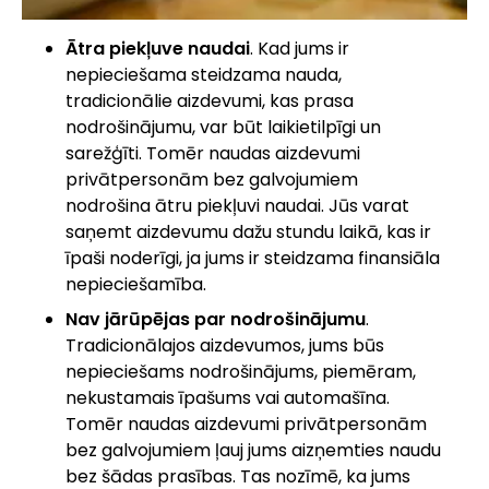
Ātra piekļuve naudai
. Kad jums ir
nepieciešama steidzama nauda,
tradicionālie aizdevumi, kas prasa
nodrošinājumu, var būt laikietilpīgi un
sarežģīti. Tomēr naudas aizdevumi
privātpersonām bez galvojumiem
nodrošina ātru piekļuvi naudai. Jūs varat
saņemt aizdevumu dažu stundu laikā, kas ir
īpaši noderīgi, ja jums ir steidzama finansiāla
nepieciešamība.
Nav jārūpējas par nodrošinājumu
.
Tradicionālajos aizdevumos, jums būs
nepieciešams nodrošinājums, piemēram,
nekustamais īpašums vai automašīna.
Tomēr naudas aizdevumi privātpersonām
bez galvojumiem ļauj jums aizņemties naudu
bez šādas prasības. Tas nozīmē, ka jums