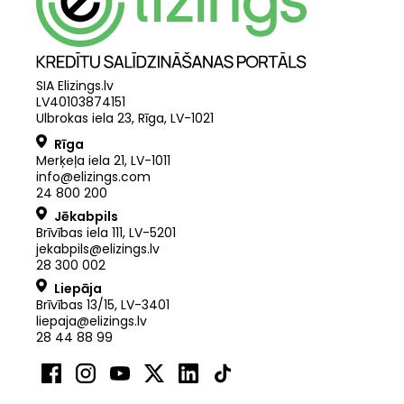
SIA Elizings.lv
LV40103874151
Ulbrokas iela 23, Rīga, LV-1021
Rīga
Merķeļa iela 21
,
LV
-
1011
info@elizings.com
24 800 200
Jēkabpils
Brīvības iela 111, LV-5201
jekabpils@elizings.lv
28 300 002
Liepāja
Brīvības 13/15, LV-3401
liepaja@elizings.lv
28 44 88 99