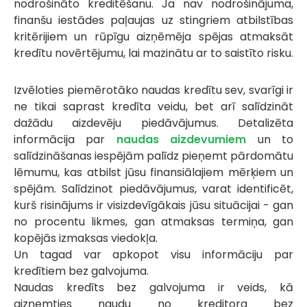
nodrošināto kreditēšanu. Ja nav nodrošinājuma,
finanšu iestādes paļaujas uz stingriem atbilstības
kritērijiem un rūpīgu aizņēmēja spējas atmaksāt
kredītu novērtējumu, lai mazinātu ar to saistīto risku.
Izvēloties piemērotāko naudas kredītu sev, svarīgi ir
ne tikai saprast kredīta veidu, bet arī salīdzināt
dažādu aizdevēju piedāvājumus. Detalizēta
informācija par
naudas aizdevumiem
un to
salīdzināšanas iespējām palīdz pieņemt pārdomātu
lēmumu, kas atbilst jūsu finansiālajiem mērķiem un
spējām. Salīdzinot piedāvājumus, varat identificēt,
kurš risinājums ir visizdevīgākais jūsu situācijai - gan
no procentu likmes, gan atmaksas termiņa, gan
kopējās izmaksas viedokļa.
Un tagad var apkopot visu informāciju par
kredītiem bez galvojuma.
Naudas kredīts bez galvojuma ir veids, kā
aizņemties naudu no kreditora bez