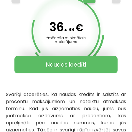
36.
€
98
*mēneša minimālais
maksājums
Naudas kredīti
Svarīgi atcerēties, ka naudas kredīts ir saistīts ar
procentu maksājumiem un noteiktu atmaksas
termiņu. Kad jūs aizņematies naudu, jums būs
jāatmaksā aizdevums ar procentiem, kas
aprēķināti pēc naudas summas, kuras jūs
aizņematies. Tāpēc ir svarīgi rūpīgi izvērtēt savas