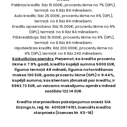
Patēriņa kredīts: līdz 15.000€, procentu likme no 7% (GPL),
termiņš: no 6 līdz 84 mēnešiem;
Auto kredīts: līdz 25.000€, procentu likme no 6% (GPL),
termiņš: no 6 līdz 84 mēnešiem;
Kredītu apvienošana: līdz 15.000€, procentu likme no 9%
(GPL), termiņš: no 6 līdz 84 mēnešiem;
Pārkreditācija: līdz 15.000€, procentu likme no 9% (GPL),
termiņš: no 6 līdz 84 mēnešiem;
Hipotekārais kredīts: līdz 200.000€, procentu likme no
4% (GPL), termiņš: no 6 līdz 240 mēnešiem;
Kalkulācijas piemērs:
Pieņemot, ka kredīta procentu
likme ir 7.9% gadā, kredīta kopējā summa 5000 EUR,
līguma termiņš 48 mēneši, līguma noformēšanas
maksa 100 EUR, gada procentu likme (GPL) ir 9.44%,
kopējā summa, kas klientam jāmaksā par kredītu, ir
5962.72 EUR, un veicamo maksājumu apmērs mēnesī
sastāda 122.14 EUR.
Kredīta starpniecības pakalpojumus sniedz SIA
Elizings.lv
, reģ. Nr. 40103874151, licencēts kredīta
starpnieks (licences Nr. KS-18)