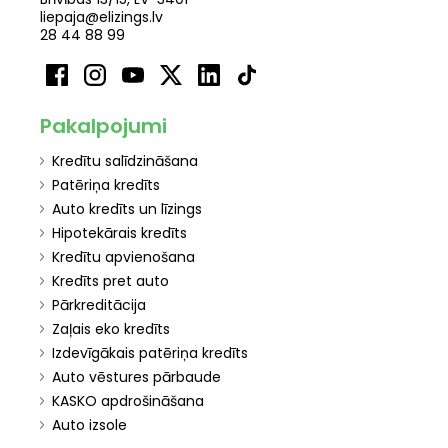
liepaja@elizings.lv
28 44 88 99
Pakalpojumi
Kredītu salīdzināšana
Patēriņa kredīts
Auto kredīts un līzings
Hipotekārais kredīts
Kredītu apvienošana
Kredīts pret auto
Pārkreditācija
Zaļais eko kredīts
Izdevīgākais patēriņa kredīts
Auto vēstures pārbaude
KASKO apdrošināšana
Auto izsole