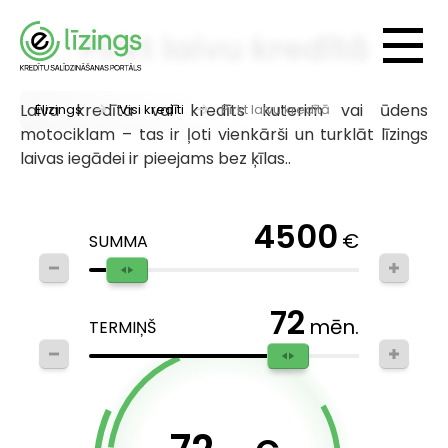
Pirkt laivu kredītā
Laiva kredīta vai kredīts kuterim vai ūdens
Elizings
Visi kredīti
Pirkt laivu kredītā
motociklam – tas ir ļoti vienkārši un turklāt līzings
laivas iegādei ir pieejams bez ķīlas..
4500
€
SUMMA
72
mēn.
TERMIŅŠ