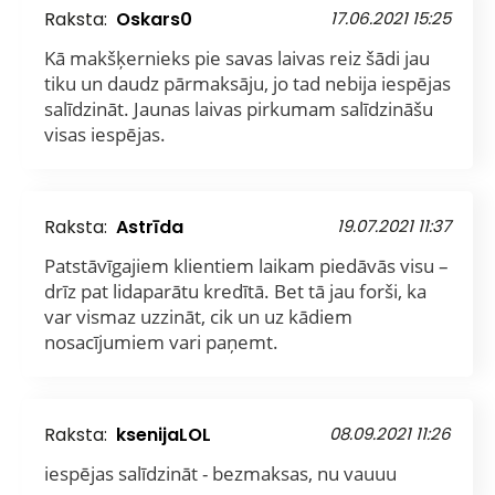
Raksta:
Oskars0
17.06.2021 15:25
Kā makšķernieks pie savas laivas reiz šādi jau
tiku un daudz pārmaksāju, jo tad nebija iespējas
salīdzināt. Jaunas laivas pirkumam salīdzināšu
visas iespējas.
Raksta:
Astrīda
19.07.2021 11:37
Patstāvīgajiem klientiem laikam piedāvās visu –
drīz pat lidaparātu kredītā. Bet tā jau forši, ka
var vismaz uzzināt, cik un uz kādiem
nosacījumiem vari paņemt.
Raksta:
ksenijaLOL
08.09.2021 11:26
iespējas salīdzināt - bezmaksas, nu vauuu