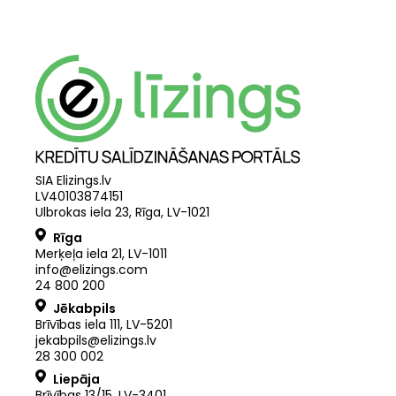
SIA Elizings.lv
LV40103874151
Ulbrokas iela 23, Rīga, LV-1021
Rīga
Merķeļa iela 21
,
LV
-
1011
info@elizings.com
24 800 200
Jēkabpils
Brīvības iela 111, LV-5201
jekabpils@elizings.lv
28 300 002
Liepāja
Brīvības 13/15, LV-3401