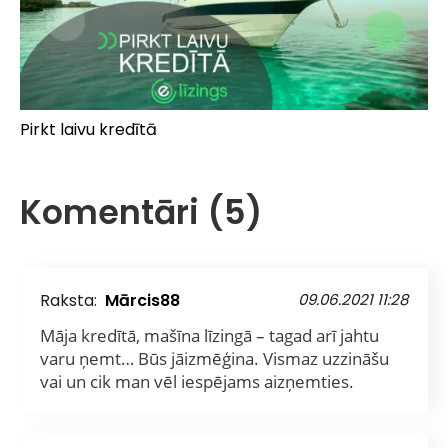
Pirkt laivu kredītā
Komentāri (5)
Raksta:
Mārcis88
09.06.2021 11:28
Māja kredītā, mašīna līzingā – tagad arī jahtu
varu ņemt… Būs jāizmēģina. Vismaz uzzināšu
vai un cik man vēl iespējams aizņemties.