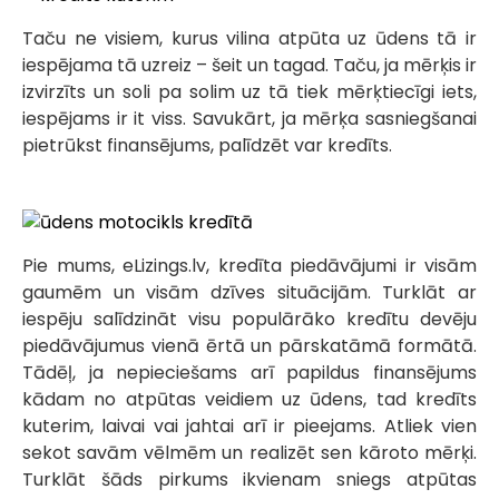
Taču ne visiem, kurus vilina atpūta uz ūdens tā ir
iespējama tā uzreiz – šeit un tagad. Taču, ja mērķis ir
izvirzīts un soli pa solim uz tā tiek mērķtiecīgi iets,
iespējams ir it viss. Savukārt, ja mērķa sasniegšanai
pietrūkst finansējums, palīdzēt var kredīts.
Pie mums, eLizings.lv, kredīta piedāvājumi ir visām
gaumēm un visām dzīves situācijām. Turklāt ar
iespēju salīdzināt visu populārāko kredītu devēju
piedāvājumus vienā ērtā un pārskatāmā formātā.
Tādēļ, ja nepieciešams arī papildus finansējums
kādam no atpūtas veidiem uz ūdens, tad kredīts
kuterim, laivai vai jahtai arī ir pieejams. Atliek vien
sekot savām vēlmēm un realizēt sen kāroto mērķi.
Turklāt šāds pirkums ikvienam sniegs atpūtas