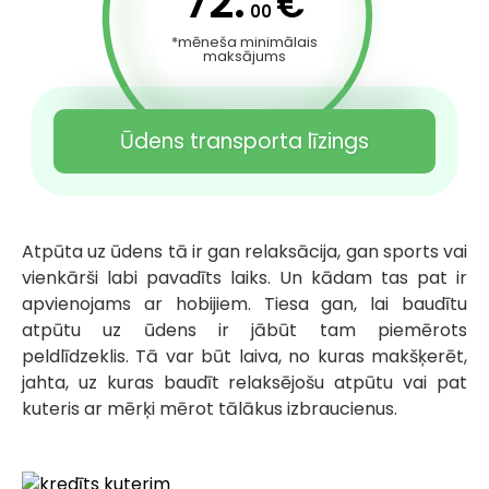
72.
€
00
*mēneša minimālais
maksājums
Ūdens transporta līzings
Atpūta uz ūdens tā ir gan relaksācija, gan sports vai
vienkārši labi pavadīts laiks. Un kādam tas pat ir
apvienojams ar hobijiem. Tiesa gan, lai baudītu
atpūtu uz ūdens ir jābūt tam piemērots
peldlīdzeklis. Tā var būt laiva, no kuras makšķerēt,
jahta, uz kuras baudīt relaksējošu atpūtu vai pat
kuteris ar mērķi mērot tālākus izbraucienus.