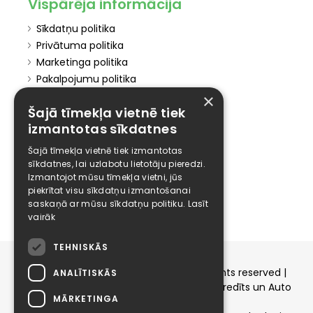
Vispārēja informācija
Sīkdatņu politika
Privātuma politika
Marketinga politika
Pakalpojumu politika
Atteikuma politika
×
Šajā tīmekļa vietnē tiek
Atteikties no mārketinga
izmantotas sīkdatnes
Elīzings
Šajā tīmekļa vietnē tiek izmantotas
Affiliate
sīkdatnes, lai uzlabotu lietotāju pieredzi.
Izmantojot mūsu tīmekļa vietni, jūs
Karjera
piekrītat visu sīkdatņu izmantošanai
Kontakti
saskaņā ar mūsu sīkdatņu politiku.
Lasīt
vairāk
TEHNISKĀS
Copyright © 2015-2026 elizings.lv | All rights reserved |
ANALĪTISKĀS
elizings - Kredītu salīdzināšana, Patēriņa kredīts un Auto
MĀRKETINGA
līzings