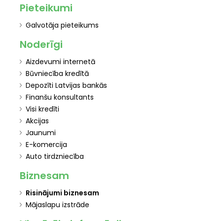
Pieteikumi
Galvotāja pieteikums
Noderīgi
Aizdevumi internetā
Būvniecība kredītā
Depozīti Latvijas bankās
Finanšu konsultants
Visi kredīti
Akcijas
Jaunumi
E-komercija
Auto tirdzniecība
Biznesam
Risinājumi biznesam
Mājaslapu izstrāde