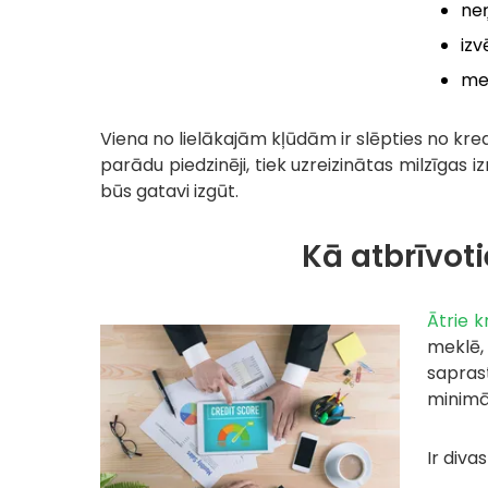
neņ
izv
mek
Viena no lielākajām kļūdām ir slēpties no kredit
parādu piedzinēji, tiek uzreizinātas milzīgas
būs gatavi izgūt.
Kā atbrīvoti
Ātrie k
meklē, 
saprast
minimāl
Ir diva