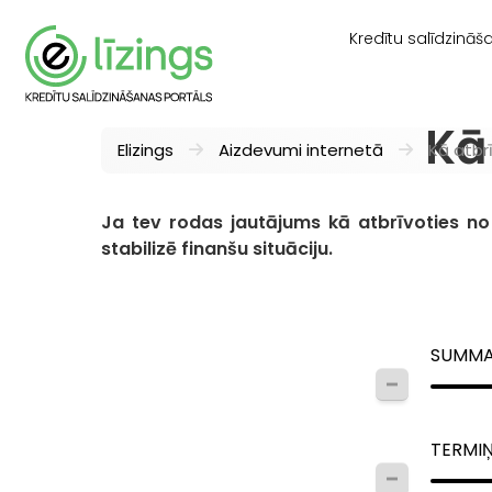
Kredītu salīdzināš
Kā
Elizings
Aizdevumi internetā
Kā atbr
Ja tev rodas jautājums kā atbrīvoties no k
stabilizē finanšu situāciju.
SUMM
TERMI