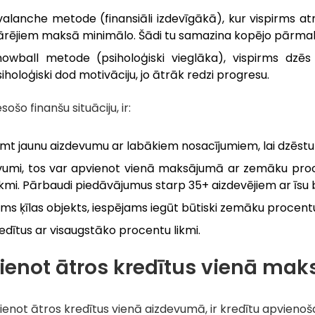
valanche metode (finansiāli izdevīgākā), kur vispirms a
ārējiem maksā minimālo. Šādi tu samazina kopējo pārma
nowball metode (psiholoģiski vieglāka), vispirms dz
iholoģiski dod motivāciju, jo ātrāk redzi progresu.
sošo finanšu situāciju, ir:
mt jaunu aizdevumu ar labākiem nosacījumiem, lai dzēstu
devumi, tos var apvienot vienā maksājumā ar zemāku procent
mi. Pārbaudi piedāvājumus starp 35+ aizdevējiem ar īsu
ms ķīlas objekts, iespējams iegūt būtiski zemāku procentu
edītus ar visaugstāko procentu likmi.
ienot ātros kredītus vienā ma
ienot ātros kredītus vienā aizdevumā, ir kredītu apvieno