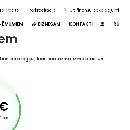
is kredīts
Pārkreditācija
Citi finanšu pakalpojumi
ZŅĒMUMIEM
BIZNESAM
KONTAKTI
RU
iem
lēties stratēģiju, kas samazina izmaksas un
€
lais