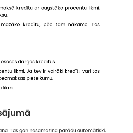
tmaksā kredītu ar augstāko procentu likmi,
ksu.
ēs mazāko kredītu, pēc tam nākamo. Tas
 esošos dārgos kredītus.
u likmi. Ja tev ir vairāki kredīti, vari tos
 bezmaksas pieteikumu.
 likmi.
ksājumā
šana. Tas gan nesamazina parādu automātiski,