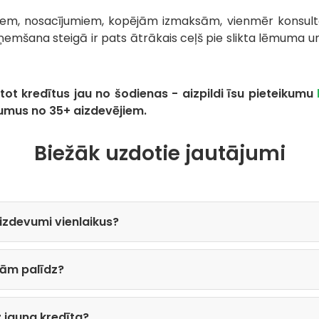
iem, nosacījumiem, kopējām izmaksām, vienmēr konsultē
ņemšana steigā ir pats ātrākais ceļš pie slikta lēmuma u
t kredītus jau no šodienas - aizpildi īsu pieteikumu
mus no 35+ aizdevējiem.
Biežāk uzdotie jautājumi
 aizdevumi vienlaikus?
šām palīdz?
z jauna kredīta?