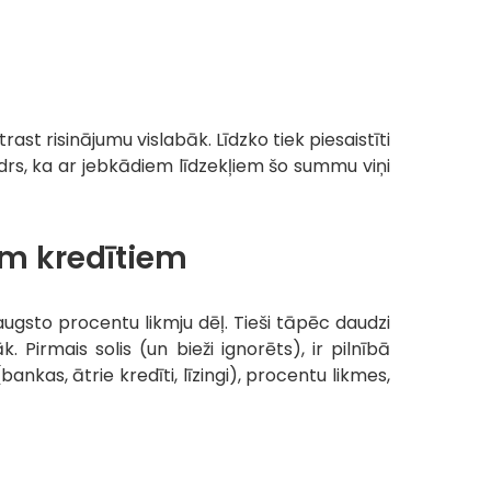
rast risinājumu vislabāk. Līdzko tiek piesaistīti
idrs, ka ar jebkādiem līdzekļiem šo summu viņi
iem kredītiem
ugsto procentu likmju dēļ. Tieši tāpēc daudzi
 Pirmais solis (un bieži ignorēts), ir pilnībā
(bankas, ātrie kredīti, līzingi), procentu likmes,