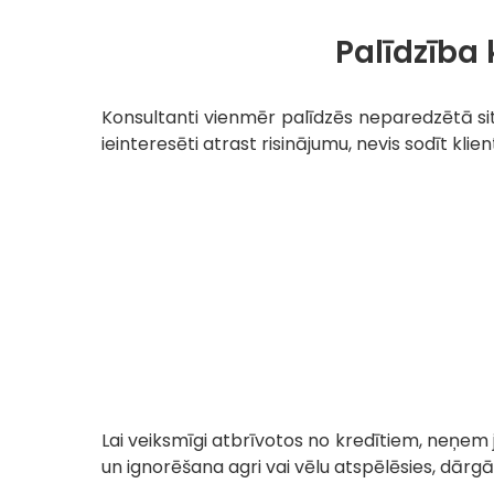
Palīdzība 
Konsultanti vienmēr palīdzēs neparedzētā situ
ieinteresēti atrast risinājumu, nevis sodīt klie
Lai veiksmīgi atbrīvotos no kredītiem, neņe
un ignorēšana agri vai vēlu atspēlēsies, dārg