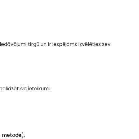
piedāvājumi tirgū un ir iespējams izvēlēties sev
alīdzēt šie ieteikumi:
he metode).