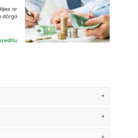
jies ar
n dārga
kredītu