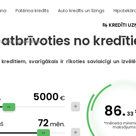
ana
Patēriņa kredīts
Auto kredīts un līzings
Hipotekāra
KREDĪTI U
 atbrīvoties no kredīt
īvoties no kredītiem
redītiem, svarīgākais ir rīkoties savlaicīgi un izvē
5000
€
A
86.
33
72
mēn.
*mēneša minimā
ŅŠ
maksājums