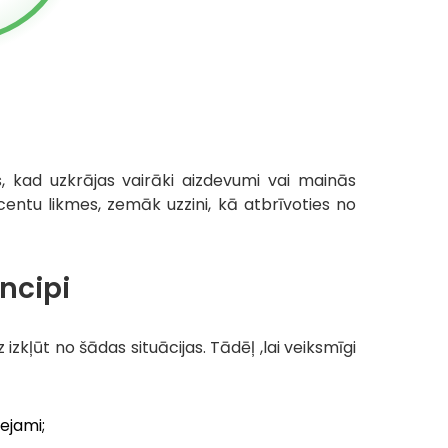
ās, kad uzkrājas vairāki aizdevumi vai mainās
rocentu likmes, zemāk uzzini, kā atbrīvoties no
ncipi
 izkļūt no šādas situācijas. Tādēļ ,lai veiksmīgi
ejami;