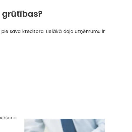
r grūtības?
u pie sava kreditora. Lielākā daļa uzņēmumu ir
avēšana