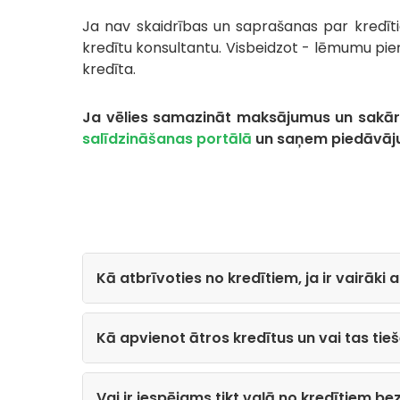
Ja nav skaidrības un saprašanas par kredīt
kredītu konsultantu. Visbeidzot - lēmumu pie
kredīta.
Ja vēlies samazināt maksājumus un sakārto
salīdzināšanas portālā
un saņem piedāvāju
Kā atbrīvoties no kredītiem, ja ir vairāki
Kā apvienot ātros kredītus un vai tas tie
Vai ir iespējams tikt vaļā no kredītiem be