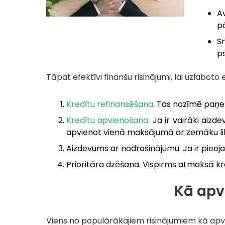
A
p
S
ps
Tāpat efektīvi finanšu risinājumi, lai uzlaboto e
Kredītu refinansēšana
. Tas nozīmē paņe
Kredītu apvienošana
. Ja ir vairāki aiz
apvienot vienā maksājumā ar zemāku lik
Aizdevums ar nodrošinājumu. Ja ir pieeja
Prioritāra dzēšana. Vispirms atmaksā kr
Kā apv
Viens no populārākajiem risinājumiem kā apv