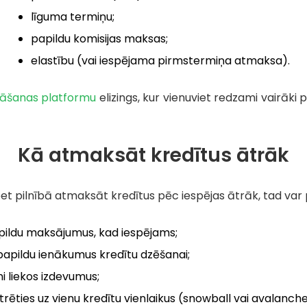
līguma termiņu;
papildu komisijas maksas;
elastību (vai iespējama pirmstermiņa atmaksa).
ināšanas platformu
elizings, kur vienuviet redzami vairāki 
Kā atmaksāt kredītus ātrāk
t pilnībā atmaksāt kredītus pēc iespējas ātrāk, tad var p
pildu maksājumus, kad iespējams;
 papildu ienākumus kredītu dzēšanai;
i liekos izdevumus;
rēties uz vienu kredītu vienlaikus (snowball vai avalanc