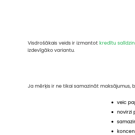
Visdrošākais veids ir izmantot
kredītu salīdz
izdevīgāko variantu.
Ja mērķis ir ne tikai samazināt maksājumus, be
veic pa
novirzi
samazin
koncent