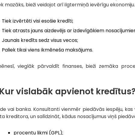
azāks, bieži veidojot arī ilgtermiņā ievērīgu ekonomiju. 
Tiek izvērtēti visi esošie kredīti;
Tiek atrasts jauns aizdevējs ar izdevīgākiem nosacījumie
Jaunais kredīts sedz visus vecos;
Paliek tikai viens ikmēneša maksājums.
nesī, vieglāk pārvaldīt finanses, bieži zemāka proc
Kur vislabāk apvienot kredītus
e vai banka. Konsultanti vienmēr piedāvās iespēju, kas 
 kreditora, un salīdzināt, kādus nosacījumus viņš piedāvās.
procentu likmi (GPL);