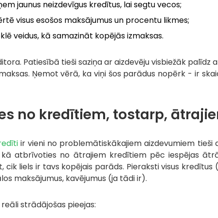
em jaunus neizdevīgus kredītus, lai segtu vecos;
ērtē visus esošos maksājumus un procentu likmes;
lē veidus, kā samazināt kopējās izmaksas.
ora. Patiesībā tieši saziņa ar aizdevēju visbiežāk palīdz at
 izmaksas. Ņemot vērā, ka viņi šos parādus nopērk - ir ska
es no kredītiem, tostarp, ātraj
redīti
ir vieni no problemātiskākajiem aizdevumiem tieši a
kā atbrīvoties no ātrajiem kredītiem pēc iespējas ātrāk.
, cik liels ir tavs kopējais parāds. Pieraksti visus kredītus 
os maksājumus, kavējumus (ja tādi ir).
s reāli strādājošas pieejas: