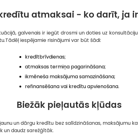
kredītu atmaksai - ko darīt, ja i
ācijā, galvenais ir iegūt drosmi un doties uz konsultācij
ntu.Tādēļ iespējamie risinājumi var būt šādi:
kredītbrīvdienas;
atmaksas termiņa pagarināšana;
ikmēneša maksājuma samazināšana;
refinansēšana vai kredītu apvienošana.
Biežāk pieļautās kļūdas
m jaunu un dārgu kredītu bez salīdzināšanas, maksājumu k
āk un daudz sarežģītāk.