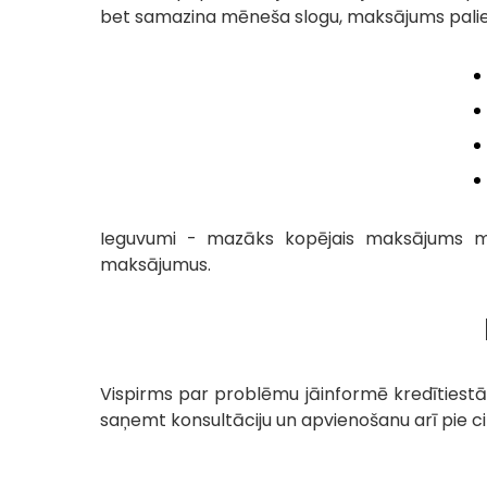
bet samazina mēneša slogu, maksājums paliek m
Ieguvumi - mazāks kopējais maksājums mē
maksājumus.
Vispirms par problēmu jāinformē kredītiestād
saņemt konsultāciju un apvienošanu arī pie cita