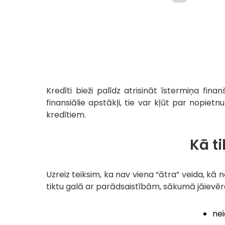
Kredīti bieži palīdz atrisināt īstermiņa fin
finansiālie apstākļi, tie var kļūt par nopietn
kredītiem.
Kā t
Uzreiz teiksim, ka nav viena “ātra” veida, kā no
tiktu galā ar parādsaistībām, sākumā jāievēro 
nei