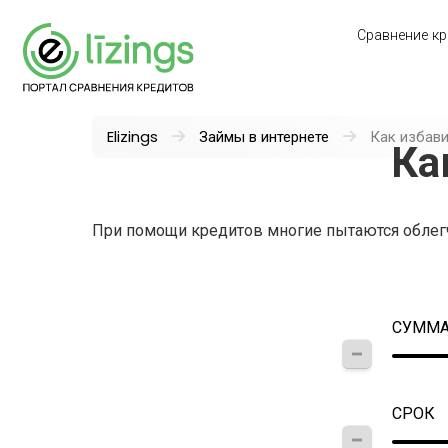
Сравнение кр
Elizings
Займы в интернете
Как избави
Ка
При помощи кредитов многие пытаются облегч
СУММ
СРОК