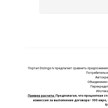
Портал Elizings.lv предлагает сравнить предложени
Потребительски
Автокред
Объединение к
Перекредито
Ипотека
Пример расчета:
Предполагая, что процентная ст
комиссия за выполнение договора- 100 евро, 
5