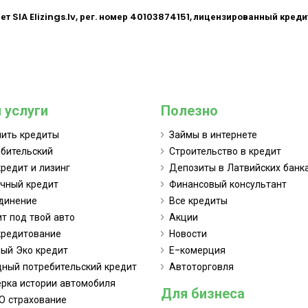
ет SIA
Elizings.lv
, рег. номер 40103874151, лицензированный кред
 услуги
Полезно
нить кредиты
Займы в интернете
бительский
Строительство в кредит
редит и лизинг
Депозиты в Латвийских банк
чный кредит
Финансовый консультант
динение
Все кредиты
т под твой авто
Акции
кредитование
Новости
ый Эко кредит
Е-комерция
ный потребительский кредит
Автоторговля
рка истории автомобиля
Для бизнеса
О страхование