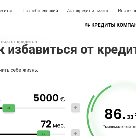
едитов
Потребительский
Автокредит и лизинг
Ипотечн
КРЕДИТЫ КОМПА
ться от кредитов
к избавиться от креди
ить себе жизнь.
5000
€
А
86.
33
72
мес.
*минимальный п