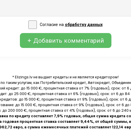
Согласие на
обработку данных
+ Добавить комментарий
* Elizings.lv не выдает кредиты и не является кредитором!
я по таким услугам, как Потребительский кредит, Автокредит, Объедине
й кредит: до 15 000 €, процентная ставка от 7% (годовых), срок: от 6
ит: до 25 000 €, процентная ставка от 6% (годовых), срок: от 6 до 84
редитов: до 15 000 €, процентная ставка от 9% (годовых), срок: от 6 
вание: до 15 000 €, процентная ставка от 9% (годовых), срок: от 6 до
: до 200 000 €, процентная ставка от 4% (годовых), срок: от 6 до 240 
авка по кредиту составляет 7,9% годовых, общая сумма кредита со
а годовая процентная ставка составляет 9,44%, от общей суммы, ко
962,72 евро, а сумма ежемесячных платежей составляет 122,14 евр