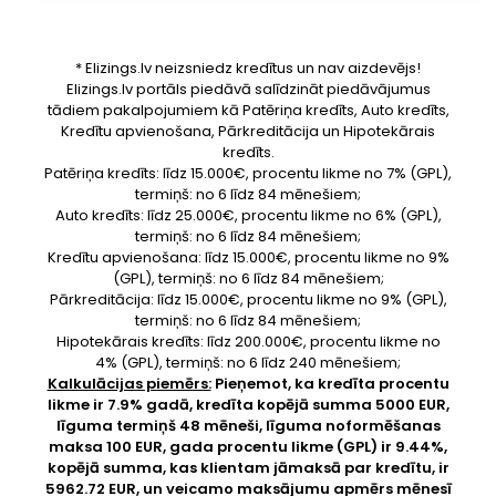
* Elizings.lv neizsniedz kredītus un nav aizdevējs!
Elizings.lv portāls piedāvā salīdzināt piedāvājumus
tādiem pakalpojumiem kā Patēriņa kredīts, Auto kredīts,
Kredītu apvienošana, Pārkreditācija un Hipotekārais
kredīts.
Patēriņa kredīts: līdz 15.000€, procentu likme no 7% (GPL),
termiņš: no 6 līdz 84 mēnešiem;
Auto kredīts: līdz 25.000€, procentu likme no 6% (GPL),
termiņš: no 6 līdz 84 mēnešiem;
Kredītu apvienošana: līdz 15.000€, procentu likme no 9%
(GPL), termiņš: no 6 līdz 84 mēnešiem;
Pārkreditācija: līdz 15.000€, procentu likme no 9% (GPL),
termiņš: no 6 līdz 84 mēnešiem;
Hipotekārais kredīts: līdz 200.000€, procentu likme no
4% (GPL), termiņš: no 6 līdz 240 mēnešiem;
Kalkulācijas piemērs:
Pieņemot, ka kredīta procentu
likme ir 7.9% gadā, kredīta kopējā summa 5000 EUR,
līguma termiņš 48 mēneši, līguma noformēšanas
maksa 100 EUR, gada procentu likme (GPL) ir 9.44%,
kopējā summa, kas klientam jāmaksā par kredītu, ir
5962.72 EUR, un veicamo maksājumu apmērs mēnesī