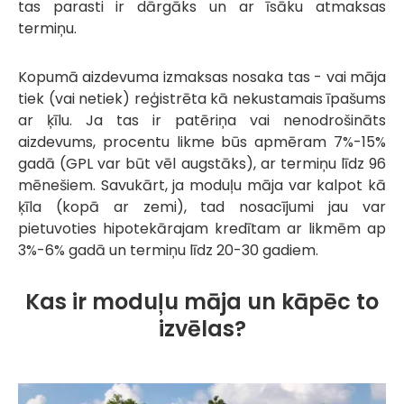
tas parasti ir dārgāks un ar īsāku atmaksas
termiņu.
Kopumā aizdevuma izmaksas nosaka tas - vai māja
tiek (vai netiek) reģistrēta kā nekustamais īpašums
ar ķīlu. Ja tas ir patēriņa vai nenodrošināts
aizdevums, procentu likme būs apmēram 7%-15%
gadā (GPL var būt vēl augstāks), ar termiņu līdz 96
mēnešiem. Savukārt, ja moduļu māja var kalpot kā
ķīla (kopā ar zemi), tad nosacījumi jau var
pietuvoties hipotekārajam kredītam ar likmēm ap
3%-6% gadā un termiņu līdz 20-30 gadiem.
Kas ir moduļu māja un kāpēc to
izvēlas?