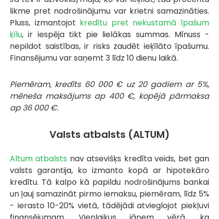
likme pret nodrošinājumu var krietni samazināties.
Pluss, izmantojot
kredītu pret nekustamā īpašum
ķīlu
, ir iespēja tikt pie lielākas summas. Mīnuss -
nepildot saistības, ir risks zaudēt ieķīlāto īpašumu.
Finansējumu var saņemt 3 līdz 10 dienu laikā.
Piemēram, kredīts 60 000 € uz 20 gadiem ar 5%,
mēneša maksājums ap 400 €, kopējā pārmaksa
ap 36 000 €.
Valsts atbalsts (ALTUM)
Altum atbalsts
nav atsevišķs kredīta veids, bet gan
valsts garantija, ko izmanto kopā ar hipotekāro
kredītu. Tā kalpo kā papildu nodrošinājums bankai
un ļauj samazināt pirmo iemaksu, piemēram, līdz 5%
- ierasto 10-20% vietā, tādējādi atvieglojot piekļuvi
finansējumam. Vienlaikus jāņem vērā, ka