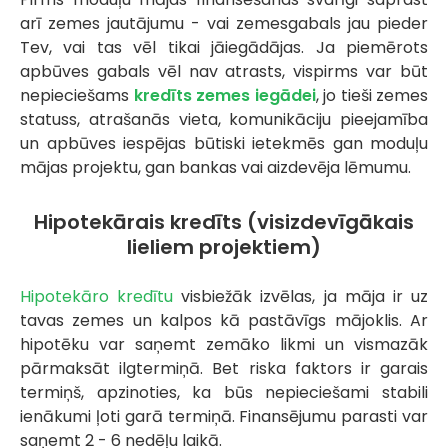
arī zemes jautājumu - vai zemesgabals jau pieder
Tev, vai tas vēl tikai jāiegādājas. Ja piemērots
apbūves gabals vēl nav atrasts, vispirms var būt
nepieciešams
kredīts zemes iegādei
, jo tieši zemes
statuss, atrašanās vieta, komunikāciju pieejamība
un apbūves iespējas būtiski ietekmēs gan moduļu
mājas projektu, gan bankas vai aizdevēja lēmumu.
Hipotekārais kredīts (visizdevīgākais
lieliem projektiem)
Hipotekāro kredītu
visbiežāk izvēlas, ja māja ir uz
tavas zemes un kalpos kā pastāvīgs mājoklis. Ar
hipotēku var saņemt zemāko likmi un vismazāk
pārmaksāt ilgtermiņā. Bet riska faktors ir garais
termiņš, apzinoties, ka būs nepieciešami stabili
ienākumi ļoti garā termiņā. Finansējumu parasti var
saņemt 2 - 6 nedēļu laikā.