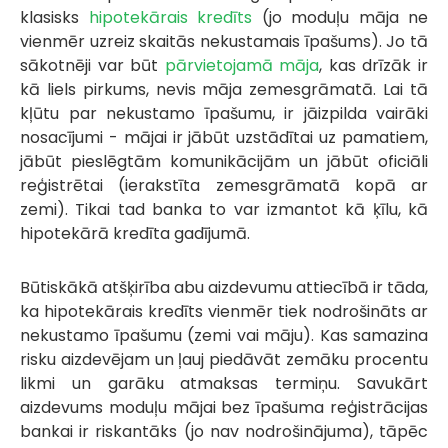
klasisks
hipotekārais kredīts
(jo moduļu māja ne
vienmēr uzreiz skaitās nekustamais īpašums). Jo tā
sākotnēji var būt
pārvietojamā māja
, kas drīzāk ir
kā liels pirkums, nevis māja zemesgrāmatā. Lai tā
kļūtu par nekustamo īpašumu, ir jāizpilda vairāki
nosacījumi - mājai ir jābūt uzstādītai uz pamatiem,
jābūt pieslēgtām komunikācijām un jābūt oficiāli
reģistrētai (ierakstīta zemesgrāmatā kopā ar
zemi). Tikai tad banka to var izmantot kā ķīlu, kā
hipotekārā kredīta gadījumā.
Būtiskākā atšķirība abu aizdevumu attiecībā ir tāda,
ka hipotekārais kredīts vienmēr tiek nodrošināts ar
nekustamo īpašumu (zemi vai māju). Kas samazina
risku aizdevējam un ļauj piedāvāt zemāku procentu
likmi un garāku atmaksas termiņu. Savukārt
aizdevums moduļu mājai bez īpašuma reģistrācijas
bankai ir riskantāks (jo nav nodrošinājuma), tāpēc