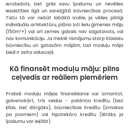
ierobežots, bet gribi savu īpašumu un nevēlies
iesaistīties ilgā un sarežģītā būvniecības procesā.
Taču tā var nebūt labākā izvēle, ja vēlies pilnīgi
individuālu arhitektūru, plāno ļoti lielu ģimenes māju
(150m²+) vai arī zemes gabals nav sagatavots, vai
nav komunikāciju. Ja meklē risinājumu starp klasisku
būvniecību un gatavām mājām, tad moduļu māja
bieži ir zelta vidusceļš.
Kā finansēt moduļu māju: pilns
ceļvedis ar reāliem piemēriem
Praksē moduļu mājas finansēšanai var izmantot,
galvenokārt, trīs veidus - patēriņa kredītu (bez
ķīlas, bet dārgāks), būvniecības kredītu (izmaksa
pa posmiem) vai hipotekāro kredītu (lētāks, ja
īpašumu var ieķīlāt).