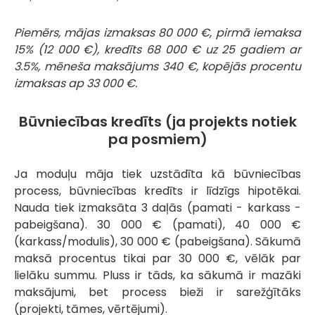
Piemērs, mājas izmaksas 80 000 €, pirmā iemaksa
15% (12 000 €), kredīts 68 000 € uz 25 gadiem ar
3.5%, mēneša maksājums 340 €, kopējās procentu
izmaksas ap 33 000 €.
Būvniecības kredīts (ja projekts notiek
pa posmiem)
Ja moduļu māja tiek uzstādīta kā būvniecības
process, būvniecības kredīts ir līdzīgs hipotēkai.
Nauda tiek izmaksāta 3 daļās (pamati - karkass -
pabeigšana). 30 000 € (pamati), 40 000 €
(karkass/modulis), 30 000 € (pabeigšana). Sākumā
maksā procentus tikai par 30 000 €, vēlāk par
lielāku summu. Pluss ir tāds, ka sākumā ir mazāki
maksājumi, bet process bieži ir sarežģītāks
(projekti, tāmes, vērtējumi).