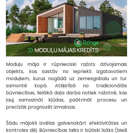
Moduļu māja ir rūpnieciski ražots dzīvojamais
objekts, kas sastāv no iepriekš izgatavotiem
moduļiem, kurus nogādā uz zemesgabalu un tur
samontē kopā. Atšķirībā no tradicionālās
būvniecības, lielākā daļa darba notiek ražotnē, kas
ļauj samazināt kļūdas, paātrināt procesu un
precīzāk prognozēt izmaksas.
Šādu mājokli izvēlas galvenokārt efektivitātes un
kontroles dēļ. Būvniecības laiks ir būtiski īsāks (bieži