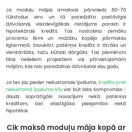
Ja moduļu mājas izmaksas pārsniedz 60-70
tūkstošus eiro un tā paredzēta pastāvīgai
dzīvošanai, visizdevīgākais risinājums parasti ir
hipotekārais kredīts. Tas nodrošina zemāku
procentu likmi un mazāku kopējo pārmaksu
ilgtermiņā. Savukārt patēriņa kredīts ir ātrāks un
vienkāršāks, taču būtiski dārgāks. Tas piemērots
tikai nelieliem projektiem vai pārvietojamām
mājām, kas nav paredzētas dzīvošanai visu gadu.
Ja tev jau pieder nekustamais īpašums,
kredīts pret
nekustamā īpašuma ķīlu
var būt labs kompromiss -
daudz saprātīgāki nosacījumi nekā patēriņa
kredītam, bet elastīgāka pieejamība nekā
hipotēkai.
Cik maksā moduļu māja kopā ar