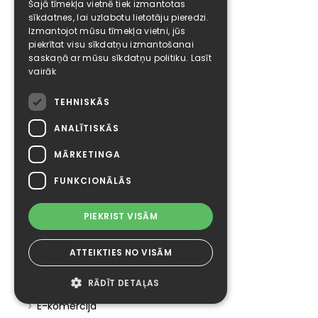
Šajā tīmekļa vietnē tiek izmantotas
Zaļais eko kredīts
sīkdatnes, lai uzlabotu lietotāju pieredzi.
Izdevīgākais patēriņa kredīts
Izmantojot mūsu tīmekļa vietni, jūs
piekrītat visu sīkdatņu izmantošanai
Auto vēstures pārbaude
saskaņā ar mūsu sīkdatņu politiku.
Lasīt
KASKO apdrošināšana
vairāk
Auto izsole
TEHNISKĀS
Pieteikumi
ANALĪTISKĀS
Galvotāja pieteikums
MĀRKETINGA
Noderīgi
FUNKCIONĀLĀS
Aizdevumi internetā
Būvniecība kredītā
PIEKRIST VISĀM
Depozīti Latvijas bankās
Finanšu konsultants
ATTEIKTIES NO VISĀM
Visi kredīti
Akcijas
RĀDĪT DETAĻAS
Jaunumi
E-komercija