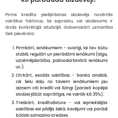
Pirms kredīta piešķiršanas aizdevējs novērtēs
vairākus faktorus, lai saprastu, vai aizdevums ir
drošs konkrētajā situācijā. Galvenokārt uzmanība
tiek pievērsta:
Pirmkārt, ienākumiem - svarīgi, lai tev būtu
stabili, regulāri un pierādāmi ienākumi (alga,
uzņēmējdarbība, pašnodarbinātā ienākumi
uc.).
Otrkārt, esošās saistības - banka analizē,
cik lielu daļu no taviem ienākumiem jau
aizņem citi kredīti vai līzingi (parasti kopējai
slodzei jābūt saprātīgai, ne vairāk kā 35%).
Treškārt, kredītvēsture - vai iepriekšējās
saistības esi pildījis laikā, kavējumi vai parādi
būtiski samazina izredzes.