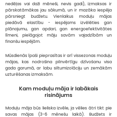
nedēļas vai daži mēneši, nevis gadi), izmaksas ir
pārskatāmākas jau sākumā, un ir mazāka iespēja
pārsniegt budžetu. Vienlaikus moduļu mājas
piedāvā elastību - iespējams izvēlēties gan
plānojumu, gan apdari, gan energoefektivitātes
līmeni, pielāgojot māju savām vajadzībām un
finanšu iespējām.
Mūsdienās īpaši pieprasītas ir arī vissezonas moduļu
mājas, kas nodrošina pilnvērtīgu dzīvošanu visa
gada garumā, ar labu siltumizolāciju un zemākām
uzturēšanas izmaksām.
Kam moduļu māja ir labākais
risinājums
Moduļu māja būs lieliska izvēle, ja vēlies ātri tikt pie
savas mājas (3-6 mēnešu laikā). Budžets ir