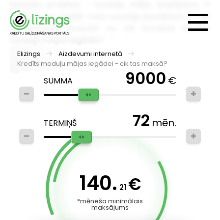
klasisku projektu - moduļu māja, iespējams, ir
tieši tas, ko meklē. Taču svarīgs jautājums ir - kā
šo pirkumu finansēt un, cik izmaksā kredīts
moduļu mājas iegādei?
Elizings
Aizdevumi internetā
Kredīts moduļu mājas iegādei - cik tas maksā?
9000
€
SUMMA
72
mēn.
TERMIŅŠ
140.
€
21
*mēneša minimālais
maksājums