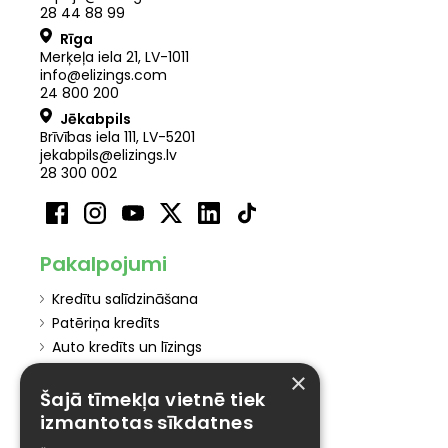
28 44 88 99
Rīga
Merķeļa iela 21
,
LV
-
1011
info@elizings.com
24 800 200
Jēkabpils
Brīvības iela 111, LV-5201
jekabpils@elizings.lv
28 300 002
Pakalpojumi
Kredītu salīdzināšana
Patēriņa kredīts
Auto kredīts un līzings
Hipotekārais kredīts
×
Kredītu apvienošana
Šajā tīmekļa vietnē tiek
Kredīts pret auto
izmantotas sīkdatnes
Pārkreditācija