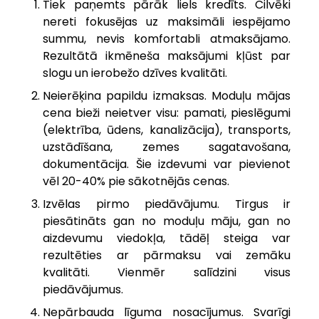
Tiek paņemts pārāk liels kredīts. Cilvēki
nereti fokusējas uz maksimāli iespējamo
summu, nevis komfortabli atmaksājamo.
Rezultātā ikmēneša maksājumi kļūst par
slogu un ierobežo dzīves kvalitāti.
Neierēķina papildu izmaksas. Moduļu mājas
cena bieži neietver visu: pamati, pieslēgumi
(elektrība, ūdens, kanalizācija), transports,
uzstādīšana, zemes sagatavošana,
dokumentācija. Šie izdevumi var pievienot
vēl 20-40% pie sākotnējās cenas.
Izvēlas pirmo piedāvājumu. Tirgus ir
piesātināts gan no moduļu māju, gan no
aizdevumu viedokļa, tādēļ steiga var
rezultēties ar pārmaksu vai zemāku
kvalitāti. Vienmēr salīdzini visus
piedāvājumus.
Nepārbauda līguma nosacījumus. Svarīgi