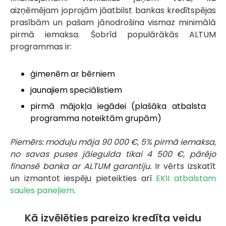
aizņēmējam joprojām jāatbilst bankas kredītspējas
prasībām un pašam jānodrošina vismaz minimālā
pirmā iemaksa. Šobrīd populārākās ALTUM
programmas ir:
ģimenēm ar bērniem
jaunajiem speciālistiem
pirmā mājokļa iegādei (plašāka atbalsta
programma noteiktām grupām)
Piemērs: moduļu māja 90 000 €, 5% pirmā iemaksa,
no savas puses jāiegulda tikai 4 500 €, pārējo
finansē banka ar ALTUM garantiju.
Ir vērts izskatīt
un izmantot iespēju pieteikties arī
EKII atbalstam
saules paneļiem
.
Kā izvēlēties pareizo kredīta veidu