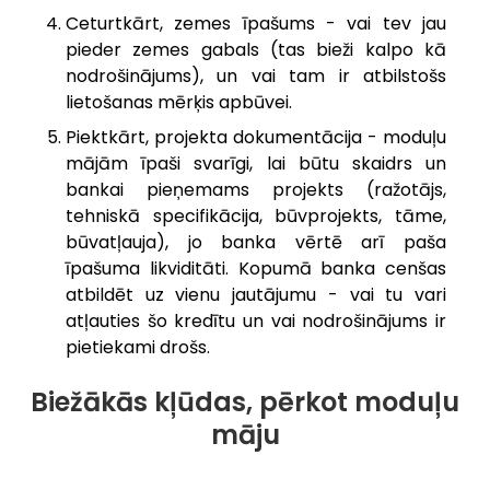
Ceturtkārt, zemes īpašums - vai tev jau
pieder zemes gabals (tas bieži kalpo kā
nodrošinājums), un vai tam ir atbilstošs
lietošanas mērķis apbūvei.
Piektkārt, projekta dokumentācija - moduļu
mājām īpaši svarīgi, lai būtu skaidrs un
bankai pieņemams projekts (ražotājs,
tehniskā specifikācija, būvprojekts, tāme,
būvatļauja), jo banka vērtē arī paša
īpašuma likviditāti. Kopumā banka cenšas
atbildēt uz vienu jautājumu - vai tu vari
atļauties šo kredītu un vai nodrošinājums ir
pietiekami drošs.
Biežākās kļūdas, pērkot moduļu
māju