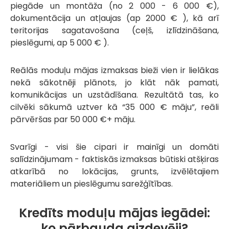
piegāde un montāža (no 2 000 - 6 000 €),
dokumentācija un atļaujas (ap 2000 € ), kā arī
teritorijas sagatavošana (ceļš, izlīdzināšana,
pieslēgumi, ap 5 000 € ).
Reālās moduļu mājas izmaksas bieži vien ir lielākas
nekā sākotnēji plānots, jo klāt nāk pamati,
komunikācijas un uzstādīšana. Rezultātā tas, ko
cilvēki sākumā uztver kā “35 000 € māju”, reāli
pārvēršas par 50 000 €+ māju.
Svarīgi - visi šie cipari ir mainīgi un domāti
salīdzinājumam - faktiskās izmaksas būtiski atšķiras
atkarībā no lokācijas, grunts, izvēlētajiem
materiāliem un pieslēgumu sarežģītības.
Kredīts moduļu mājas iegādei:
ko pārbauda aizdevēji?