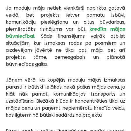
Ja moduļu māja netiek vienkārši nopirkta gatavā
veidā, bet projekts ietver pamatu izbūvi,
komunikāciju pieslēgšanu un citus būvdarbus,
piemērotāks risinājums var būt
kredīts mājas
būvniecībai
. Šāds finansējums vairāk atbilst
situācijām, kur izmaksas rodas pa posmiem un
aizdevējam jāvērtē ne tikai pati māja, bet arī
projekts, tāme, zemesgabals un plānotā
būvniecības gaita.
Jāņem vērā, ka kopējās moduļu mājas izmaksas
parasti ir būtiski lielākas nekā pašas mājas cena, jo
klāt nāk pamati, komunikācijas, transports un
uzstādīšana. Biežākā kļūda ir koncentrēties tikai uz
mājas cenu un paņemt nepiemērotu kredīta veidu,
kas ilgtermiņā būtiski sadārdzina projektu.
Pirms moduļu mājas finansēšanas svarīgi saprast