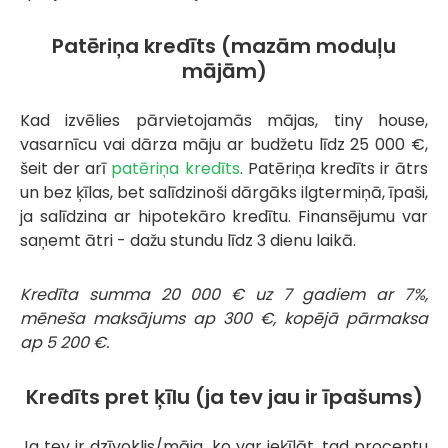
Patēriņa kredīts (mazām moduļu
mājām)
Kad izvēlies pārvietojamās mājas, tiny house,
vasarnīcu vai dārza māju ar budžetu līdz 25 000 €,
šeit der arī
patēriņa kredīts
. Patēriņa kredīts ir ātrs
un bez ķīlas, bet salīdzinoši dārgāks ilgtermiņā, īpaši,
ja salīdzina ar hipotekāro kredītu. Finansējumu var
saņemt ātri - dažu stundu līdz 3 dienu laikā.
Kredīta summa 20 000 € uz 7 gadiem ar 7%,
mēneša maksājums ap 300 €, kopējā pārmaksa
ap 5 200 €.
Kredīts pret ķīlu (ja tev jau ir īpašums)
Ja tev ir dzīvoklis/māja, ko var ieķīlāt, tad procentu