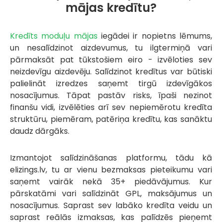
mājas kredītu?
Kredīts moduļu mājas
iegādei ir nopietns lēmums,
un nesalīdzinot aizdevumus, tu ilgtermiņā vari
pārmaksāt pat tūkstošiem eiro - izvēloties sev
neizdevīgu aizdevēju. Salīdzinot kredītus var būtiski
palielināt izredzes saņemt tirgū izdevīgākos
nosacījumus. Tāpat pastāv risks, īpaši nezinot
finanšu vidi, izvēlēties arī sev nepiemērotu kredīta
struktūru, piemēram, patēriņa kredītu, kas sanāktu
daudz dārgāks.
Izmantojot salīdzināšanas platformu, tādu kā
elizings.lv, tu ar vienu bezmaksas pieteikumu vari
saņemt vairāk nekā 35+ piedāvājumus. Kur
pārskatāmi vari salīdzināt GPL, maksājumus un
nosacījumus. Saprast sev labāko kredīta veidu un
saprast reālās izmaksas, kas palīdzēs pieņemt