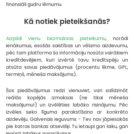
finansiāli gudru lēmumu.
Kā notiek pieteikšanās?
Aizpildi vienu bezmaksas pieteikumu
, norādi
ienākumus, esošās saistības un vēlamo aizdevumu,
pēc tam platforma šo informāciju nosūta vairākiem
kredītdevējiem, kuri izvērtē tavu kredītspēju un
atsūta savus piedāvājumus (procentu likme, GPL,
termiņš, mēneša maksājums).
Šos piedāvājumus redzi vienuviet, vari salīdzināt
reālās kopējās izmaksas (ne tikai mēneša
maksājumu!) un izvēlēties labāko risinājumu. Pēc
izvēles seko līguma parakstīšana ar konkrēto
aizdevēju. Galvenais ieguvums - Tev nav jāpiesakās
pie katras bankas atsevišķi. Tu ietaupi gan laiku, gan
iegūsti labākus nosacījumus.