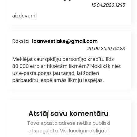
15.04.2026 12:15
aizdevumi
Raksta:
loanwestlake@gmail.com
26.06.2026 04:23
Meklējat caurspīdīgu personīgo kredītu līdz
80 000 eiro ar fiksētām likmēm? Noklikšķiniet
uz e-pasta pogas jau tagad, lai šodien
pārbaudītu iespējamās likmju iespējas.
Atstāj savu komentāru
Tava epasta adrese netiks publiski
atspoguļota. Visi lauciņi ir obligāti!