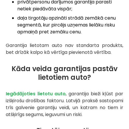
privātpersonu darījumos garantija parasti
netiek piedāvāta vispār;
daļa tirgotāju apzināti strādā zemākā cenu
segmentā, kur pircējs uzņemas lielāku risku
apmaiņā pret zemāku cenu.
Garantija lietotam auto nav standarta produkts,
bet drīzāk kalpo kā vērtīga pievienotā vērtība.
Kāda veida garantijas pastāv
lietotiem auto?
Iegādājoties lietotu auto
, garantija bieži kļūst par
izšķirošu drošības faktoru. Latvijā praksē sastopami
trīs galvenie garantiju veidi, un katram no tiem ir
atšķirīgs segums, ieguvumi un riski.