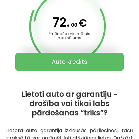
72.
€
00
*mēneša minimālais
maksājums
Auto kredīts
Lietoti auto ar garantiju -
drošība vai tikai labs
pārdošanas “triks”?
Lietota auto garantija izklausās pārliecinoši, taču
praksē tā var nozīmēt ļoti atšķirīgas lietas. Dažkārt