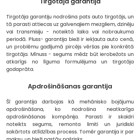
Tirgotāja garantija
Tirgotāja garantiju nodrošina pats auto tirgotājs, un
tā parasti attiecas uz galvenajiem mezgliem, dzinēju
vai transmisiju - noteiktā laika vai nobraukuma
periodā. Pluss- garantija bieži ir iekļauta auto cenā,
un problēmu gadījumā pircējs vēršas pie konkrētā
tirgotāja. Mīnuss - segums mēdz būt ierobežots un
atkarīgs no līguma formulējuma un tirgotāja
godaprāta.
Apdrošināšanas garantija
Šī garantija darbojas kā mehānisko bojājumu
apdrošināšana, ko nodrošina neatkarīga
apdrošināšanas kompānija. Parasti ir skaidri
noteikts segums, remonta limiti un juridiski
sakārtots atlīdzības process. Tomēr garantija ir par
maksu, un bieži pastāv pašrisks.