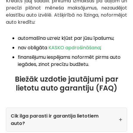
Kredīts ļauj sadalīt pirkuma izmaksas pa daļām un
precīzi plānot mēneša maksājumus, nezaudējot
elastību auto izvēlē. Atšķirībā no līzinga, noformējot
auto kredītu:
automašīna uzreiz kļūst par jūsu īpašumu;
nav obligāta
KASKO apdrošināšana
;
finansējumu iespējams noformēt pirms auto
iegādes, zinot precīzu budžetu.
Biežāk uzdotie jautājumi par
lietotu auto garantiju (FAQ)
Cik ilga parasti ir garantija lietotiem
auto?