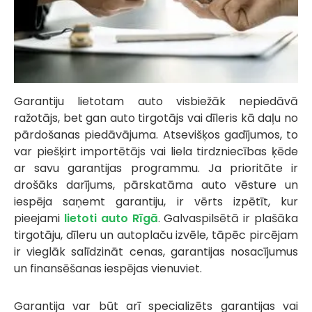
Garantiju lietotam auto visbiežāk nepiedāvā
ražotājs, bet gan auto tirgotājs vai dīleris kā daļu no
pārdošanas piedāvājuma. Atsevišķos gadījumos, to
var piešķirt importētājs vai liela tirdzniecības ķēde
ar savu garantijas programmu. Ja prioritāte ir
drošāks darījums, pārskatāma auto vēsture un
iespēja saņemt garantiju, ir vērts izpētīt, kur
pieejami
lietoti auto Rīgā
. Galvaspilsētā ir plašāka
tirgotāju, dīleru un autoplaču izvēle, tāpēc pircējam
ir vieglāk salīdzināt cenas, garantijas nosacījumus
un finansēšanas iespējas vienuviet.
Garantija var būt arī specializēts garantijas vai