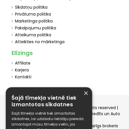
Sīkdatņu politika
Privātuma politika
Marketinga politika
Pakalpojumu politika
Atteikuma politika
Atteikties no mārketinga
Elīzings
Affiliate
Karjera
Kontakti
×
Šajā tīmekļa vietnē tiek
izmantotas sīkdatnes
Copyright © 2015-2026 elizings.lv | All rights reserved |
Šajā tīmekļa vietnē tiek izmantotas
elizings - Kredītu salīdzināšana, Patēriņa kredīts un Auto
sīkdatnes, lai uzlabotu lietotāju pieredzi.
līzings
Izmantojot mūsu tīmekļa vietni, jūs
SIA ELIZINGS.LV - pilnvaru apjoms - neatkarīgs brokeris