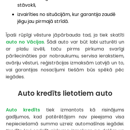
stāvokli,
izvairīties no situācijām, kur garantija zaudē
jēgu jau pirmajā strīdā.
Īpaši rūpīgi vēsture jāpārbauda tad, ja tiek skatīti
auto no Vācijas
. Šādi auto var būt labi uzturēti un
ar plašu izvēli, taču pirms pirkuma svarīgi
pārliecināties par nobraukumu, servisa ierakstiem,
avāriju vēsturi, reģistrācijas izmaksām Latvijā un to,
vai garantijas nosacījumi tiešām būs spēkā pēc
iegādes.
Auto kredīts lietotiem auto
Auto kredīts
tiek izmantots kā risinājums
gadījumos, kad patērētājam nav pieejama visa
nepieciešamā summa uzreiz automašīnas iegādei.