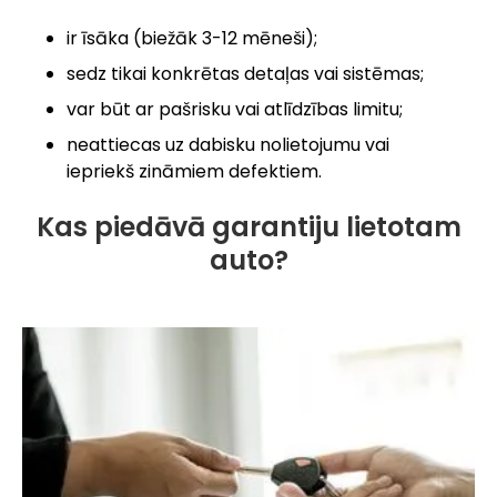
ir īsāka (biežāk 3-12 mēneši);
sedz tikai konkrētas detaļas vai sistēmas;
var būt ar pašrisku vai atlīdzības limitu;
neattiecas uz dabisku nolietojumu vai
iepriekš zināmiem defektiem.
Kas piedāvā garantiju lietotam
auto?