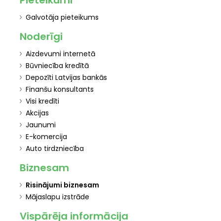
Pieteikumi
Galvotāja pieteikums
Noderīgi
Aizdevumi internetā
Būvniecība kredītā
Depozīti Latvijas bankās
Finanšu konsultants
Visi kredīti
Akcijas
Jaunumi
E-komercija
Auto tirdzniecība
Biznesam
Risinājumi biznesam
Mājaslapu izstrāde
Vispārēja informācija