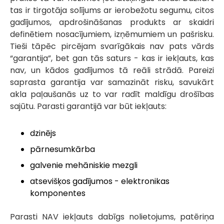
tas ir tirgotāja solījums ar ierobežotu segumu, citos
gadījumos, apdrošināšanas produkts ar skaidri
definētiem nosacījumiem, izņēmumiem un pašrisku.
Tieši tāpēc pircējam svarīgākais nav pats vārds
“garantija”, bet gan tās saturs - kas ir iekļauts, kas
nav, un kādos gadījumos tā reāli strādā. Pareizi
saprasta garantija var samazināt risku, savukārt
akla paļaušanās uz to var radīt maldīgu drošības
sajūtu. Parasti garantijā var būt iekļauts:
dzinējs
pārnesumkārba
galvenie mehāniskie mezgli
atsevišķos gadījumos - elektronikas
komponentes
Parasti NAV iekļauts dabīgs nolietojums, patēriņa