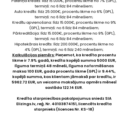
Patēriņa kredīts: līdz 15.000€, procentu likme no 7% (GPL),
termiņš: no 6 līdz 84 mēnešiem;
Auto kredīts: līdz 25.000€, procentu likme no 6% (GPL),
termiņš: no 6 līdz 84 mēnešiem;
Kredītu apvienošana: līdz 15.000€, procentu likme no 9%
(GPL), termiņš: no 6 līdz 84 mēnešiem;
Pārkreditācija: līdz 15.000€, procentu likme no 9% (GPL),
termiņš: no 6 līdz 84 mēnešiem;
Hipotekārais kredīts: līdz 200.000€, procentu likme no
4% (GPL), termiņš: no 6 līdz 240 mēnešiem;
Kalkulācijas piemērs:
Pieņemot, ka kredīta procentu
likme ir 7.9% gadā, kredīta kopējā summa 5000 EUR,
līguma termiņš 48 mēneši, līguma noformēšanas
maksa 100 EUR, gada procentu likme (GPL) ir 9.44%,
kopējā summa, kas klientam jāmaksā par kredītu, ir
5962.72 EUR, un veicamo maksājumu apmērs mēnesī
sastāda 122.14 EUR.
Kredīta starpniecības pakalpojumus sniedz SIA
Elizings.lv
, reģ. Nr. 40103874151, licencēts kredīta
starpnieks (licences Nr. KS-18)