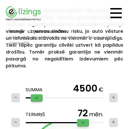
Lietoti auto ar garantiju biežāk tiek pozicionēta
kā drošāks pirkums, taču ko garantija patiesībā
nozīmē? Iegādājoties lietotu automašīnu, pircējs
vienmēr uzņemas zināmu risku, jo auto vēsture
Elizings
Auto tirdzniecība
Lietoti auto ar garantiju - ko nozīmē garantija un vai tā
un tehniskais stāvoklis ne vienmēr ir caurspīdīgs.
pasargā?
Tieši tāpēc garantiju cilvēki uztvert kā papildus
drošību. Tomēr praksē garantija ne vienmēr
pasargā no negaidītiem izdevumiem pēc
pirkuma.
4500
€
SUMMA
72
mēn.
TERMIŅŠ