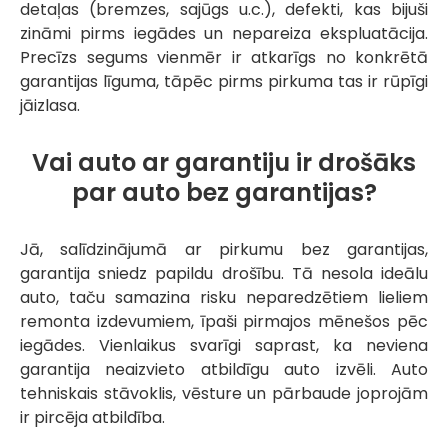
detaļas (bremzes, sajūgs u.c.), defekti, kas bijuši
zināmi pirms iegādes un nepareiza ekspluatācija.
Precīzs segums vienmēr ir atkarīgs no konkrētā
garantijas līguma, tāpēc pirms pirkuma tas ir rūpīgi
jāizlasa.
Vai auto ar garantiju ir drošāks
par auto bez garantijas?
Jā, salīdzinājumā ar pirkumu bez garantijas,
garantija sniedz papildu drošību. Tā nesola ideālu
auto, taču samazina risku neparedzētiem lieliem
remonta izdevumiem, īpaši pirmajos mēnešos pēc
iegādes. Vienlaikus svarīgi saprast, ka neviena
garantija neaizvieto atbildīgu auto izvēli. Auto
tehniskais stāvoklis, vēsture un pārbaude joprojām
ir pircēja atbildība.