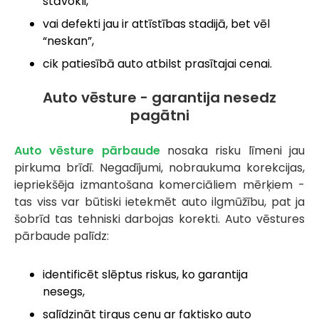
stāvokli,
vai defekti jau ir attīstības stadijā, bet vēl
“neskan”,
cik patiesībā auto atbilst prasītajai cenai.
Auto vēsture - garantija nesedz
pagātni
Auto vēsture pārbaude
nosaka risku līmeni jau
pirkuma brīdī. Negadījumi, nobraukuma korekcijas,
iepriekšēja izmantošana komerciāliem mērķiem -
tas viss var būtiski ietekmēt auto ilgmūžību, pat ja
šobrīd tas tehniski darbojas korekti. Auto vēstures
pārbaude palīdz:
identificēt slēptus riskus, ko garantija
nesegs,
salīdzināt tirgus cenu ar faktisko auto