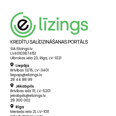
SIA Elizings.lv
LV40103874151
Ulbrokas iela 23, Rīga, LV-1021
Liepāja
Brīvības 13/15, LV-3401
liepaja@elizings.lv
28 44 88 99
Jēkabpils
Brīvības iela 111, LV-5201
jekabpils@elizings.lv
28 300 002
Rīga
Merķeļa iela 21
,
LV
-
1011