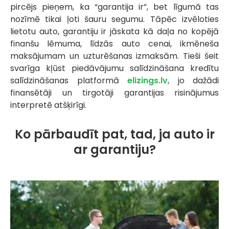
pircējs pieņem, ka “garantija ir”, bet līgumā tas
nozīmē tikai ļoti šauru segumu. Tāpēc izvēloties
lietotu auto, garantiju ir jāskata kā daļa no kopējā
finanšu lēmuma, līdzās auto cenai, ikmēneša
maksājumam un uzturēšanas izmaksām. Tieši šeit
svarīga kļūst piedāvājumu salīdzināšana kredītu
salīdzināšanas platformā
elizings.lv
, jo dažādi
finansētāji un tirgotāji garantijas risinājumus
interpretē atšķirīgi.
Ko pārbaudīt pat, tad, ja auto ir
ar garantiju?