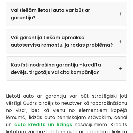
Vai tiešām lietoti auto var būt ar
garantiju?
Vai garantija tiešām apmaksā
autoservisa remontu, ja rodas problēma?
Kas īsti nodrošina garantiju - kredīta
devējs, tirgotājs vai cita kompānija?
Lietoti auto ar garantiju var būt stratēģiski ļoti
vērtīgi. Gudrs pircējs to neuztver kā “apdrošināšanu
no visa”, bet kā vienu no elementiem kopējā
lēmumā, līdzās auto tehniskajam stāvoklim, cenai
un
auto kredīts un līzings
nosacījumiem. Kredīts
lietotam vai mazlietotam auto ar garantiju ir lieliska