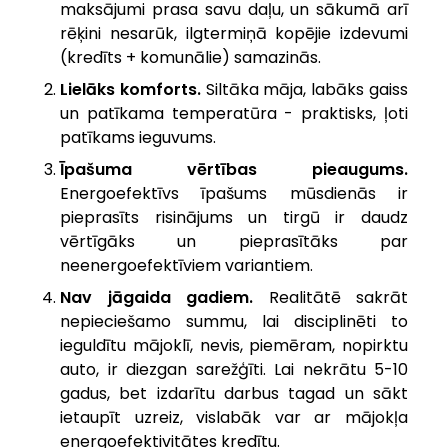
maksājumi prasa savu daļu, un sākumā arī
rēķini nesarūk, ilgtermiņā kopējie izdevumi
(kredīts + komunālie) samazinās.
Lielāks komforts.
Siltāka māja, labāks gaiss
un patīkama temperatūra - praktisks, ļoti
patīkams ieguvums.
Īpašuma vērtības pieaugums.
Energoefektīvs īpašums mūsdienās ir
pieprasīts risinājums un tirgū ir daudz
vērtīgāks un pieprasītāks par
neenergoefektīviem variantiem.
Nav jāgaida gadiem.
Realitātē sakrāt
nepieciešamo summu, lai disciplinēti to
ieguldītu mājoklī, nevis, piemēram, nopirktu
auto, ir diezgan sarežģīti. Lai nekrātu 5-10
gadus, bet izdarītu darbus tagad un sākt
ietaupīt uzreiz, vislabāk var ar mājokļa
energoefektivitātes kredītu.