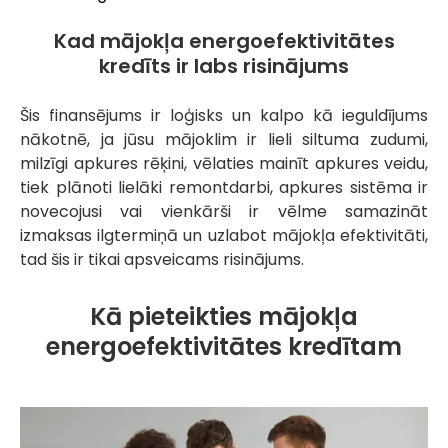
Kad mājokļa energoefektivitātes
kredīts ir labs risinājums
Šis finansējums ir loģisks un kalpo kā ieguldījums
nākotnē, ja jūsu mājoklim ir lieli siltuma zudumi,
milzīgi apkures rēķini, vēlaties mainīt apkures veidu,
tiek plānoti lielāki remontdarbi, apkures sistēma ir
novecojusi vai vienkārši ir vēlme samazināt
izmaksas ilgtermiņā un uzlabot mājokļa efektivitāti,
tad šis ir tikai apsveicams risinājums.
Kā pieteikties mājokļa
energoefektivitātes kredītam