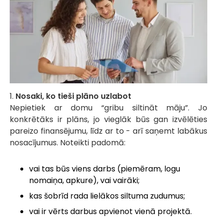
1.
Nosaki, ko tieši plāno uzlabot
Nepietiek ar domu “gribu siltināt māju”. Jo
konkrētāks ir plāns, jo vieglāk būs gan izvēlēties
pareizo finansējumu, līdz ar to - arī saņemt labākus
nosacījumus. Noteikti padomā:
vai tas būs viens darbs (piemēram, logu
nomaiņa, apkure), vai vairāki;
kas šobrīd rada lielākos siltuma zudumus;
vai ir vērts darbus apvienot vienā projektā.