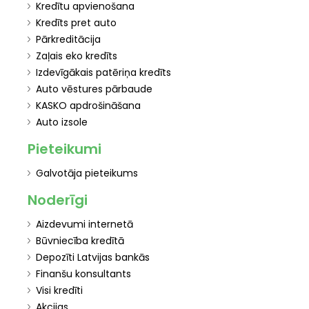
Kredītu apvienošana
Kredīts pret auto
Pārkreditācija
Zaļais eko kredīts
Izdevīgākais patēriņa kredīts
Auto vēstures pārbaude
KASKO apdrošināšana
Auto izsole
Pieteikumi
Galvotāja pieteikums
Noderīgi
Aizdevumi internetā
Būvniecība kredītā
Depozīti Latvijas bankās
Finanšu konsultants
Visi kredīti
Akcijas