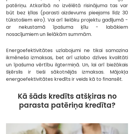
patēriņu. Atkarībā no izvēlētā risinājuma tas var
būt bez ķīlas (parasti aizdevums pieejams līdz 30
tūkstošiem eiro). Vai arī lielāku projektu gadījumā -
ar nekustamā īpašuma ķīlu - labākiem
nosacījumiem un lielākām summām.
Energoefektivitātes uzlabojumi ne tikai samazina
ikmēneša izmaksas, bet arī uzlabo dzīves kvalitāti
un īpašuma vērtību ilgtermiņā. Un, lai arī biežākais
šķērslis ir tieši sākotnējās izmaksas. Mājokļa
energoefektivitātes kredīts ir veids kā to finansēt.
Kā šāds kredīts atšķiras no
parasta patēriņa kredīta?