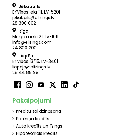
Jēkabpils
Brīvības iela 111, LV-5201
jekabpils@elizings.lv
28 300 002
Rīga
Merķeļa iela 21
,
LV
-
1011
info@elizings.com
24 800 200
Liepāja
Brīvības 13/15, LV-3401
liepaja@elizings.lv
28 44 88 99
Pakalpojumi
Kredītu salīdzināšana
Patēriņa kredīts
Auto kredīts un līzings
Hipotekārais kredīts