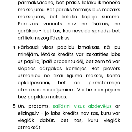
pārmaksāšana, bet prasīs lielāku ikmēneša
maksājumu. Bet garāks termiņš būs mazāks
maksājums, bet lielāka kopējā summa.
Pareizais variants nav ne īsākais, ne
garākais - bet tas, kas neveido spriedzi, bet
arī lieki nezog līdzekļus.
Pārbaudi visas papildu izmaksas. Kā jau
minējām, lētāks kredīts var izskatīties labs
uz papīra, īpaši procentu dēļ, bet zem tā var
slēpties dārgākas komisijas. Bet pievērs
uzmanību ne tikai līguma maksai, konta
apkalpošanai, bet arī pirmstermiņa
atmaksas nosacījumiem. Vai tie ir iespējami
bez papildus maksas.
Un, protams,
salīdzini visus aizdevējus
ar
elizings.lv - jo labs kredīts nav tas, kuru var
vieglāk dabūt, bet tas, kuru vieglāk
atmaksāt.