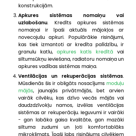
konstrukcijām.
Apkures sistēmas nomaiņu vai
uzlabošanu
. Kredīts apkures sistēmas
nomaiņai ir īpaši aktuāls mājokļos ar
novecojušu apkuri. Populārākie risinājumi,
kas tiek izmantoti ar kredīta palīdzību, ir
granulu katlu,
apkures katls kredītā
vai
siltumsūkņu ieviešana, radiatoru nomaiņa un
apkures vadības sistēmas maiņa.
Ventilācijas un rekuperācijas sistēmas
.
Mūsdienās šis ir obligāts nosacījums
moduļu
mājās
, jaunajās privātmājās, bet arvien
vairāk cilvēku, kas dzīvo vecās mājās vai
daudzdzīvokļu namos, izvēlas ventilācijas
sistēmas ar rekuperāciju. Ieguvumi ir vairāki
- gan labāka gaisa kvalitāte, gan mazāki
siltuma zudumi un ļoti komfortablāks
mikroklimats. Īpaši labs risinājums cilvēkiem