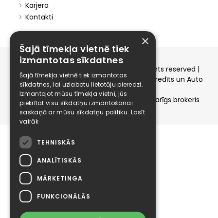
Karjera
Kontakti
×
Šajā tīmekļa vietnē tiek
izmantotas sīkdatnes
Copyright © 2015-2026 elizings.lv | All rights reserved |
Šajā tīmekļa vietnē tiek izmantotas
elizings - Kredītu salīdzināšana, Patēriņa kredīts un Auto
sīkdatnes, lai uzlabotu lietotāju pieredzi.
līzings
Izmantojot mūsu tīmekļa vietni, jūs
SIA ELIZINGS.LV - pilnvaru apjoms - neatkarīgs brokeris
piekrītat visu sīkdatņu izmantošanai
saskaņā ar mūsu sīkdatņu politiku.
Lasīt
vairāk
TEHNISKĀS
ANALĪTISKĀS
MĀRKETINGA
FUNKCIONĀLĀS