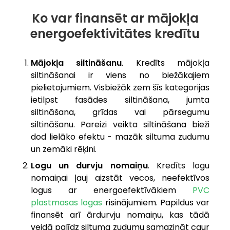
Ko var finansēt ar mājokļa
energoefektivitātes kredītu
Mājokļa siltināšanu
. Kredīts mājokļa
siltināšanai ir viens no biežākajiem
pielietojumiem. Visbiežāk zem šīs kategorijas
ietilpst fasādes siltināšana, jumta
siltināšana, grīdas vai pārsegumu
siltināšanu. Pareizi veikta siltināšana bieži
dod lielāko efektu - mazāk siltuma zudumu
un zemāki rēķini.
Logu un durvju nomaiņu
. Kredīts logu
nomaiņai ļauj aizstāt vecos, neefektīvos
logus ar energoefektīvākiem
PVC
plastmasas logas
risinājumiem. Papildus var
finansēt arī ārdurvju nomaiņu, kas tādā
veidā palīdz siltuma zudumu samazināt caur