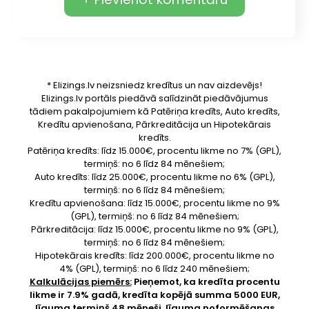
* Elizings.lv neizsniedz kredītus un nav aizdevējs!
Elizings.lv portāls piedāvā salīdzināt piedāvājumus
tādiem pakalpojumiem kā Patēriņa kredīts, Auto kredīts,
Kredītu apvienošana, Pārkreditācija un Hipotekārais
kredīts.
Patēriņa kredīts: līdz 15.000€, procentu likme no 7% (GPL),
termiņš: no 6 līdz 84 mēnešiem;
Auto kredīts: līdz 25.000€, procentu likme no 6% (GPL),
termiņš: no 6 līdz 84 mēnešiem;
Kredītu apvienošana: līdz 15.000€, procentu likme no 9%
(GPL), termiņš: no 6 līdz 84 mēnešiem;
Pārkreditācija: līdz 15.000€, procentu likme no 9% (GPL),
termiņš: no 6 līdz 84 mēnešiem;
Hipotekārais kredīts: līdz 200.000€, procentu likme no
4% (GPL), termiņš: no 6 līdz 240 mēnešiem;
Kalkulācijas piemērs:
Pieņemot, ka kredīta procentu
likme ir 7.9% gadā, kredīta kopējā summa 5000 EUR,
līguma termiņš 48 mēneši, līguma noformēšanas