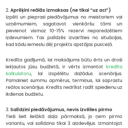
2.
Aprēķini reālās izmaksas (ne tikai “uz aci”)
Izpēti un pieprasi piedāvājumus no meistariem vai
uzņēmumiem, sagatavot vienkāršu tāmi un
pievienot vismaz 10-15% rezervi neparedzētiem
izdevumiem. Tas palīdzēs izvairīties no situācijas,
kad kādu iemeslu dēļ projekts apstājas pusceļā.
Kredīta gadījumā, lai maksājums būtu ērts un droši
iekļautos jūsu budžetā, ir vērts izmantot
kredīta
kalkulatoru
, lai izspēlētu dažādus scenārijus.
Pamainiet summu apmērus, termiņus, lai saprastu
reālos scenārijus. Kredīts nedrīkst radīt spiedienu uz
ikdienas budžetu.
3.
Salīdzini piedāvājumus, nevis izvēlies pirmo
Tieši šeit lielākā daļa pārmaksā, jo ņem pirmo
variantu, vai salīdzina tikai 3 aizdevējus. Izmantojot