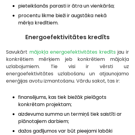
pieteikšanās parasti ir ātra un vienkārša;
procentu likme bieži ir augstāka nekā
mērķa kredītiem.
Energoefektivitātes kredīts
Savukārt
mājokļa energoefektivitātes kredīts
jau ir
konkrētiem mērķiem jeb konkrētiem mājokļa
uzlabojumiem. Tie visi ir vērsti uz
energoefektivitātes uzlabošanu un atjaunojamo
enerģijas avotu izmantošanu. Vārdu sakot, tas ir:
finansējums, kas tiek biežāk pielāgots
konkrētam projektam;
aizdevuma summa un termiņš tiek saistīti ar
plānotajiem darbiem;
dažos gadījumos var būt pieejami labāki