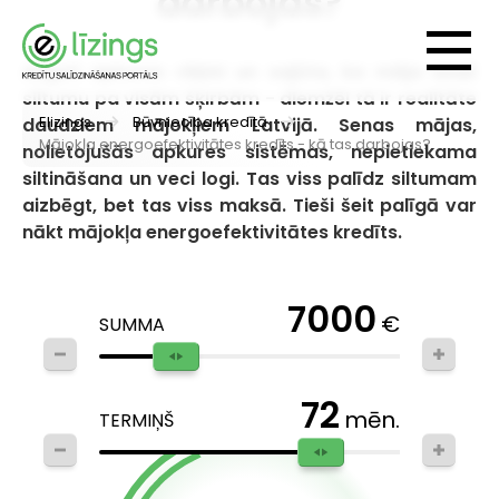
darbojas?
Augsti apkures rēķini un sajūta, ka māja izlaiž
siltumu pa visām šķirbām - diemžēl tā ir realitāte
Elizings
Būvniecība kredītā
daudziem mājokļiem Latvijā. Senas mājas,
Mājokļa energoefektivitātes kredīts - kā tas darbojas?
nolietojušās apkures sistēmas, nepietiekama
siltināšana un veci logi. Tas viss palīdz siltumam
aizbēgt, bet tas viss maksā. Tieši šeit palīgā var
nākt mājokļa energoefektivitātes kredīts.
7000
€
SUMMA
72
mēn.
TERMIŅŠ