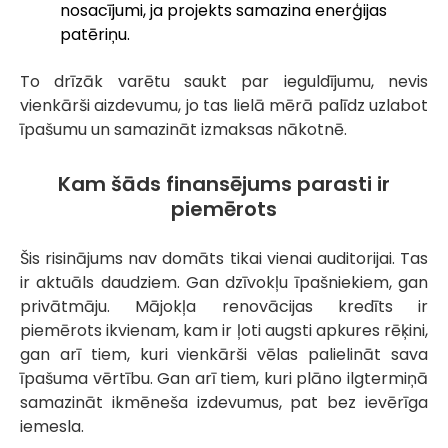
nosacījumi, ja projekts samazina enerģijas
patēriņu.
To drīzāk varētu saukt par ieguldījumu, nevis
vienkārši aizdevumu, jo tas lielā mērā palīdz uzlabot
īpašumu un samazināt izmaksas nākotnē.
Kam šāds finansējums parasti ir
piemērots
Šis risinājums nav domāts tikai vienai auditorijai. Tas
ir aktuāls daudziem. Gan dzīvokļu īpašniekiem, gan
privātmāju. Mājokļa renovācijas kredīts ir
piemērots ikvienam, kam ir ļoti augsti apkures rēķini,
gan arī tiem, kuri vienkārši vēlas palielināt sava
īpašuma vērtību. Gan arī tiem, kuri plāno ilgtermiņā
samazināt ikmēneša izdevumus, pat bez ievērīga
iemesla.