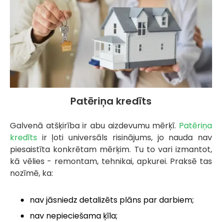
Patēriņa kredīts
Galvenā atšķirība ir abu aizdevumu mērķī.
Patēriņa
kredīts
ir ļoti universāls risinājums, jo nauda nav
piesaistīta konkrētam mērķim. Tu to vari izmantot,
kā vēlies - remontam, tehnikai, apkurei. Praksē tas
nozīmē, ka:
nav jāsniedz detalizēts plāns par darbiem;
nav nepieciešama ķīla;