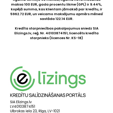
maksa 100 EUR, gada procentu likme (GPL) ir 9.44%,
kopējā summa, kas klientam jāmaksā par kredītu, ir
5962.72 EUR, un veicamo maksājumu apmērs mēnesī
sastāda 122.14 EUR.
Kredīta starpniecības pakalpojumus sniedz SIA
Elizings.lv
, reģ. Nr. 40103874151, licencēts kredīta
starpnieks (licences Nr. KS-18)
SIA Elizings.lv
LV40103874151
Ulbrokas iela 23, Rīga, LV-1021