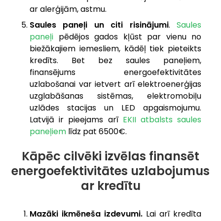
ar alerģijām, astmu.
Saules paneļi un citi risinājumi
.
Saules
paneļi
pēdējos gados kļūst par vienu no
biežākajiem iemesliem, kādēļ tiek pieteikts
kredīts. Bet bez saules paneļiem,
finansējums energoefektivitātes
uzlabošanai var ietvert arī elektroenerģijas
uzglabāšanas sistēmas, elektromobiļu
uzlādes stacijas un LED apgaismojumu.
Latvijā ir pieejams arī
EKII atbalsts saules
paneļiem
līdz pat 6500€.
Kāpēc cilvēki izvēlas finansēt
energoefektivitātes uzlabojumus
ar kredītu
Mazāki ikmēneša izdevumi.
Lai arī kredīta