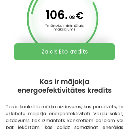
106.
€
08
*mēneša minimālais
maksājums
Zaļais Eko kredīts
Kas ir mājokļa
energoefektivitātes kredīts
Tas ir konkrēts mērķa aizdevums, kas paredzēts, lai
uzlabotu mājokļa energoefektivitāti. Vārdu sakot,
aizdevums tiek izmantots konkrētiem darbiem vai
pat iekārtām, kas palīdz samazināt enerģijas