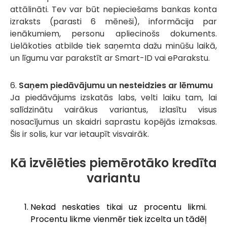
attālināti. Tev var būt nepieciešams bankas konta
izraksts (parasti 6 mēneši), informācija par
ienākumiem, personu apliecinošs dokuments.
Lielākoties atbilde tiek saņemta dažu minūšu laikā,
un līgumu var parakstīt ar Smart-ID vai eParakstu.
6.
Saņem piedāvājumu un nesteidzies ar lēmumu
Ja piedāvājums izskatās labs, velti laiku tam, lai
salīdzinātu vairākus variantus, izlasītu visus
nosacījumus un skaidri saprastu kopējās izmaksas.
Šis ir solis, kur var ietaupīt visvairāk.
Kā izvēlēties piemērotāko kredīta
variantu
Nekad neskaties tikai uz procentu likmi.
Procentu likme vienmēr tiek izcelta un tādēļ