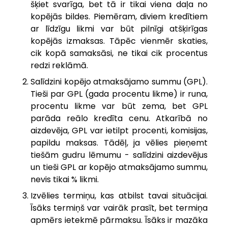
šķiet svarīga, bet tā ir tikai viena daļa no
kopējās bildes. Piemēram, diviem kredītiem
ar līdzīgu likmi var būt pilnīgi atšķirīgas
kopējās izmaksas. Tāpēc vienmēr skaties,
cik kopā samaksāsi, ne tikai cik procentus
redzi reklāmā.
Salīdzini kopējo atmaksājamo summu (GPL).
Tieši par GPL (gada procentu likme) ir runa,
procentu likme var būt zema, bet GPL
parāda reālo kredīta cenu. Atkarībā no
aizdevēja, GPL var ietilpt procenti, komisijas,
papildu maksas. Tādēļ, ja vēlies pieņemt
tiešām gudru lēmumu - salīdzini aizdevējus
un tieši GPL ar kopējo atmaksājamo summu,
nevis tikai % likmi.
Izvēlies termiņu, kas atbilst tavai situācijai.
Īsāks termiņš var vairāk prasīt, bet termiņa
apmērs ietekmē pārmaksu. Īsāks ir mazāka