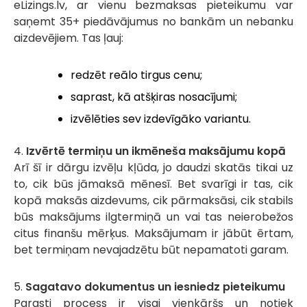
eLizings.lv, ar vienu bezmaksas pieteikumu var
saņemt 35+ piedāvājumus no bankām un nebanku
aizdevējiem. Tas ļauj:
redzēt reālo tirgus cenu;
saprast, kā atšķiras nosacījumi;
izvēlēties sev izdevīgāko variantu.
4.
Izvērtē termiņu un ikmēneša maksājumu kopā
Arī šī ir dārgu izvēļu kļūda, jo daudzi skatās tikai uz
to, cik būs jāmaksā mēnesī. Bet svarīgi ir tas, cik
kopā maksās aizdevums, cik pārmaksāsi, cik stabils
būs maksājums ilgtermiņā un vai tas neierobežos
citus finanšu mērķus. Maksājumam ir jābūt ērtam,
bet termiņam nevajadzētu būt nepamatoti garam.
5.
Sagatavo dokumentus un iesniedz pieteikumu
Parasti process ir visai vienkāršs un notiek