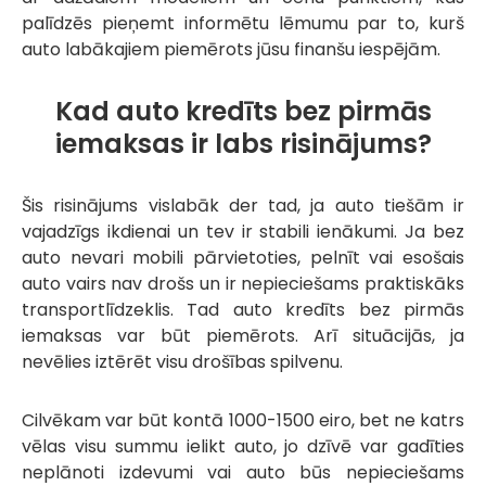
palīdzēs pieņemt informētu lēmumu par to, kurš
auto labākajiem piemērots jūsu finanšu iespējām.
Kad auto kredīts bez pirmās
iemaksas ir labs risinājums?
Šis risinājums vislabāk der tad, ja auto tiešām ir
vajadzīgs ikdienai un tev ir stabili ienākumi. Ja bez
auto nevari mobili pārvietoties, pelnīt vai esošais
auto vairs nav drošs un ir nepieciešams praktiskāks
transportlīdzeklis. Tad auto kredīts bez pirmās
iemaksas var būt piemērots. Arī situācijās, ja
nevēlies iztērēt visu drošības spilvenu.
Cilvēkam var būt kontā 1000-1500 eiro, bet ne katrs
vēlas visu summu ielikt auto, jo dzīvē var gadīties
neplānoti izdevumi vai auto būs nepieciešams