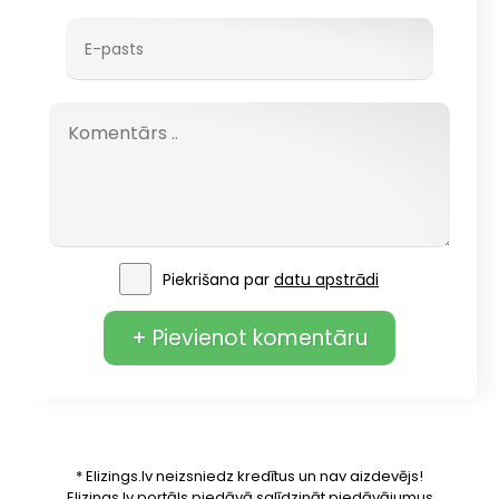
Piekrišana par
datu apstrādi
+ Pievienot komentāru
* Elizings.lv neizsniedz kredītus un nav aizdevējs!
Elizings.lv portāls piedāvā salīdzināt piedāvājumus