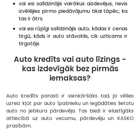
vai esi salīdzinājis vairākus aizdevējus, nevis
izvēlējies pirmo piedāvājumu tikai tāpēc, ka
tas ir ātrs.
vai esi rūpīgi salīdzinājis auto, kādas ir cenas
tirgū, kāds ir auto stāvoklis, cik uzticams ir
tirgotājs
Auto kredīts vai auto līzings -
kas izdevīgāk bez pirmās
iemaksas?
Auto kredīts parasti ir vienkāršāks tad, ja vēlies
uzreiz kļūt par auto īpašnieku un iegādāties lietotu
auto no jebkura pārdevēja. Tas bieži ir elastīgāks
attiecībā uz auto vecumu, pārdevēju un KASKO
prasībām.