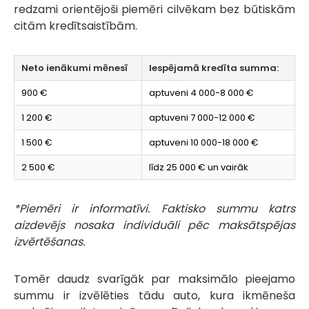
redzami orientējoši piemēri cilvēkam bez būtiskām
citām kredītsaistībām.
Neto ienākumi mēnesī
Iespējamā kredīta summa:
900 €
aptuveni 4 000-8 000 €
1 200 €
aptuveni 7 000-12 000 €
1 500 €
aptuveni 10 000-18 000 €
2 500 €
līdz 25 000 € un vairāk
*Piemēri ir informatīvi. Faktisko summu katrs
aizdevējs nosaka individuāli pēc maksātspējas
izvērtēšanas.
Tomēr daudz svarīgāk par maksimālo pieejamo
summu ir izvēlēties tādu auto, kura ikmēneša