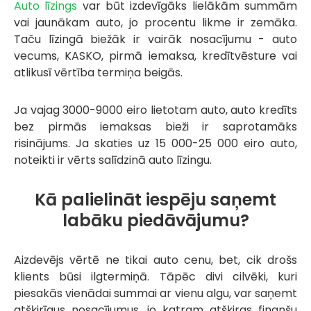
Auto līzings
var būt izdevīgāks lielākām summām
vai jaunākam auto, jo procentu likme ir zemāka.
Taču līzingā biežāk ir vairāk nosacījumu - auto
vecums, KASKO, pirmā iemaksa, kredītvēsture vai
atlikusī vērtība termiņa beigās.
Ja vajag 3000-9000 eiro lietotam auto, auto kredīts
bez pirmās iemaksas bieži ir saprotamāks
risinājums. Ja skaties uz 15 000-25 000 eiro auto,
noteikti ir vērts salīdzinā auto līzingu.
Kā palielināt iespēju saņemt
labāku piedāvājumu?
Aizdevējs vērtē ne tikai auto cenu, bet, cik drošs
klients būsi ilgtermiņā. Tāpēc divi cilvēki, kuri
piesakās vienādai summai ar vienu algu, var saņemt
atšķirīgus nosacījumus, jo katram atšķiras finanšu