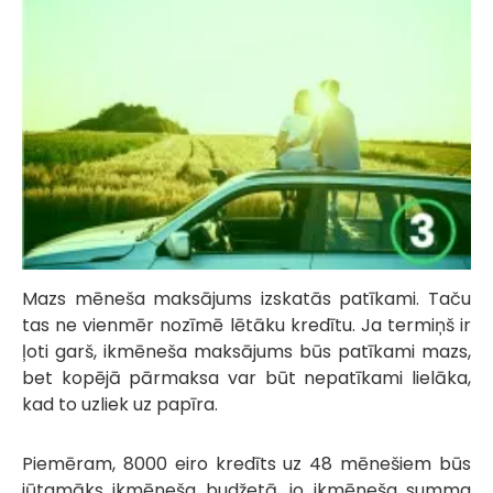
Mazs mēneša maksājums izskatās patīkami. Taču
tas ne vienmēr nozīmē lētāku kredītu. Ja termiņš ir
ļoti garš, ikmēneša maksājums būs patīkami mazs,
bet kopējā pārmaksa var būt nepatīkami lielāka,
kad to uzliek uz papīra.
Piemēram, 8000 eiro kredīts uz 48 mēnešiem būs
jūtamāks ikmēneša budžetā, jo ikmēneša summa