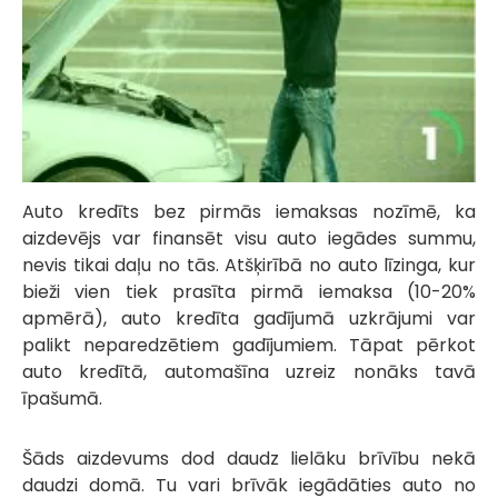
Auto kredīts bez pirmās iemaksas nozīmē, ka
aizdevējs var finansēt visu auto iegādes summu,
nevis tikai daļu no tās. Atšķirībā no auto līzinga, kur
bieži vien tiek prasīta pirmā iemaksa (10-20%
apmērā), auto kredīta gadījumā uzkrājumi var
palikt neparedzētiem gadījumiem. Tāpat pērkot
auto kredītā, automašīna uzreiz nonāks tavā
īpašumā.
Šāds aizdevums dod daudz lielāku brīvību nekā
daudzi domā. Tu vari brīvāk iegādāties auto no