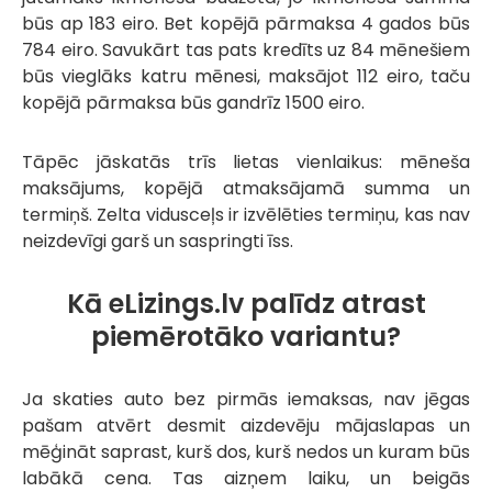
būs ap 183 eiro. Bet kopējā pārmaksa 4 gados būs
784 eiro. Savukārt tas pats kredīts uz 84 mēnešiem
būs vieglāks katru mēnesi, maksājot 112 eiro, taču
kopējā pārmaksa būs gandrīz 1500 eiro.
Tāpēc jāskatās trīs lietas vienlaikus: mēneša
maksājums, kopējā atmaksājamā summa un
termiņš. Zelta vidusceļs ir izvēlēties termiņu, kas nav
neizdevīgi garš un saspringti īss.
Kā eLizings.lv palīdz atrast
piemērotāko variantu?
Ja skaties auto bez pirmās iemaksas, nav jēgas
pašam atvērt desmit aizdevēju mājaslapas un
mēģināt saprast, kurš dos, kurš nedos un kuram būs
labākā cena. Tas aizņem laiku, un beigās