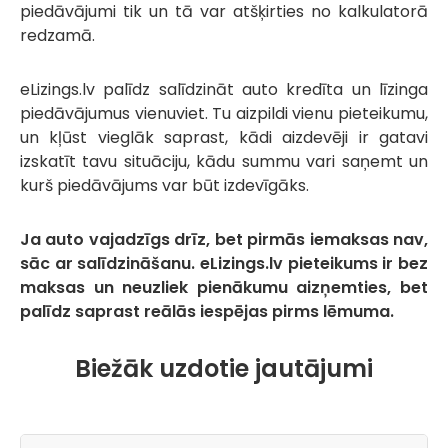
piedāvājumi tik un tā var atšķirties no kalkulatorā
redzamā.
eLizings.lv palīdz salīdzināt auto kredīta un līzinga
piedāvājumus vienuviet. Tu aizpildi vienu pieteikumu,
un kļūst vieglāk saprast, kādi aizdevēji ir gatavi
izskatīt tavu situāciju, kādu summu vari saņemt un
kurš piedāvājums var būt izdevīgāks.
Ja auto vajadzīgs drīz, bet pirmās iemaksas nav,
sāc ar salīdzināšanu. eLizings.lv pieteikums ir bez
maksas un neuzliek pienākumu aizņemties, bet
palīdz saprast reālās iespējas pirms lēmuma.
Biežāk uzdotie jautājumi