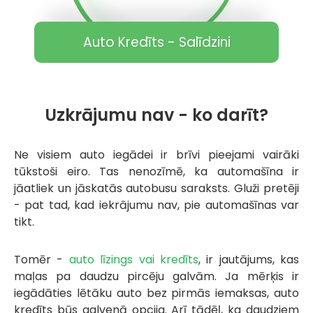
Auto Kredīts - Salīdzini
Uzkrājumu nav - ko darīt?
Ne visiem auto iegādei ir brīvi pieejami vairāki
tūkstoši eiro. Tas nenozīmē, ka automašīna ir
jāatliek un jāskatās autobusu saraksts. Gluži pretēji
- pat tad, kad iekrājumu nav, pie automašīnas var
tikt.
Tomēr -
auto līzings vai kredīts
, ir jautājums, kas
maļas pa daudzu pircēju galvām. Ja mērķis ir
iegādāties lētāku auto bez pirmās iemaksas, auto
kredīts būs galvenā opcija. Arī tādēļ, ka daudziem