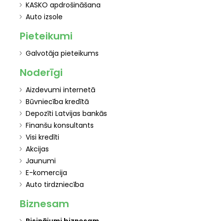
KASKO apdrošināšana
Auto izsole
Pieteikumi
Galvotāja pieteikums
Noderīgi
Aizdevumi internetā
Būvniecība kredītā
Depozīti Latvijas bankās
Finanšu konsultants
Visi kredīti
Akcijas
Jaunumi
E-komercija
Auto tirdzniecība
Biznesam
Risinājumi biznesam