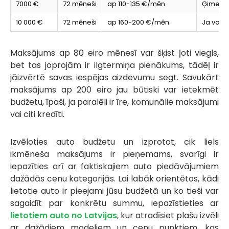
7000 €
72 mēneši
ap 110-135 €/mēn.
Ģimenes
10 000 €
72 mēneši
ap 160-200 €/mēn.
Ja vaja
Maksājums ap 80 eiro mēnesī var šķist ļoti viegls,
bet tas joprojām ir ilgtermiņa pienākums, tādēļ ir
jāizvērtē savas iespējas aizdevumu segt. Savukārt
maksājums ap 200 eiro jau būtiski var ietekmēt
budžetu, īpaši, ja paralēli ir īre, komunālie maksājumi
vai citi kredīti.
Izvēloties auto budžetu un izprotot, cik liels
ikmēneša maksājums ir pieņemams, svarīgi ir
iepazīties arī ar faktiskajiem auto piedāvājumiem
dažādās cenu kategorijās. Lai labāk orientētos, kādi
lietotie auto ir pieejami jūsu budžetā un ko tieši var
sagaidīt par konkrētu summu, iepazīstieties ar
lietotiem auto no Latvijas
, kur atradīsiet plašu izvēli
ar dažādiem modeliem un cenu punktiem, kas