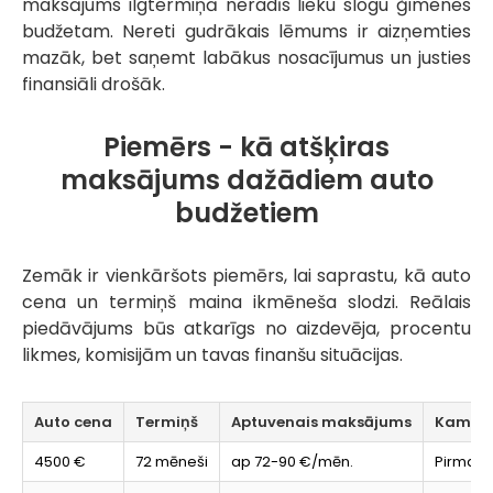
maksājums ilgtermiņā neradīs lieku slogu ģimenes
budžetam. Nereti gudrākais lēmums ir aizņemties
mazāk, bet saņemt labākus nosacījumus un justies
finansiāli drošāk.
Piemērs - kā atšķiras
maksājums dažādiem auto
budžetiem
Zemāk ir vienkāršots piemērs, lai saprastu, kā auto
cena un termiņš maina ikmēneša slodzi. Reālais
piedāvājums būs atkarīgs no aizdevēja, procentu
likmes, komisijām un tavas finanšu situācijas.
Auto cena
Termiņš
Aptuvenais maksājums
Kam šād
4500 €
72 mēneši
ap 72-90 €/mēn.
Pirmaja