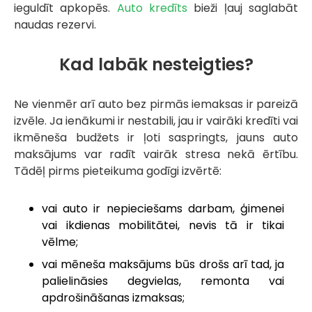
ieguldīt apkopēs.
Auto kredīts
bieži ļauj saglabāt
naudas rezervi.
Kad labāk nesteigties?
Ne vienmēr arī auto bez pirmās iemaksas ir pareizā
izvēle. Ja ienākumi ir nestabili, jau ir vairāki kredīti vai
ikmēneša budžets ir ļoti saspringts, jauns auto
maksājums var radīt vairāk stresa nekā ērtību.
Tādēļ pirms pieteikuma godīgi izvērtē:
vai auto ir nepieciešams darbam, ģimenei
vai ikdienas mobilitātei, nevis tā ir tikai
vēlme;
vai mēneša maksājums būs drošs arī tad, ja
palielināsies degvielas, remonta vai
apdrošināšanas izmaksas;