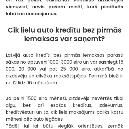
vienuviet, nevis pašam minēt, kurš piedāvās
labākos nosacījumus.
Cik lielu auto kredītu bez pirmās
iemaksas var saņemt?
Latvijā auto kredīti bez pirmās iemaksas parasti
sākas no aptuveni 1000-3000 eiro un var sasniegt 15
000, 20 000 vai pat 25 000 eiro, atkarībā no
aizdevēja un cilvēka maksātspējas. Termiņš bieži ir
no 12 līdz 96 mēnešiem.
Ja pelni 1500 eiro mēnesī, aizdevējs nevērtēs tikai
algu, bet arī esošos kredītus, izdevumus,
kredītvēsturi un to, cik liels maksājums paliks katru
mēnesi pēc auto iegādes.
Tādēļ, lai lai būtu vieglāk orientēties, zemāk