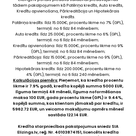
tādiem pakalpojumiem kā Patēriņa kredīts, Auto kredīts,
Kredītu apvienošana, Pārkreditācija un Hipotekārais
kredīts.
Patēriņa kredīts: līdz 15.000€, procentu likme no 7% (GPL),
termiņš: no 6 līdz 84 mēnešiem;
Auto kredīts: līdz 25.000€, procentu likme no 6% (GPL),
termiņš: no 6 līdz 84 mēnešiem;
Kredītu apvienošana: līdz 15.000€, procentu likme no 9%
(GPL), termiņš: no 6 līdz 84 mēnešiem;
Pārkreditācija: līdz 15.000€, procentu likme no 9% (GPL),
termiņš: no 6 līdz 84 mēnešiem;
Hipotekārais kredīts: līdz 200.000€, procentu likme no
4% (GPL), termiņš: no 6 līdz 240 mēnešiem;
Kalkulācijas piemērs:
Pieņemot, ka kredīta procentu
likme ir 7.9% gadā, kredīta kopējā summa 5000 EUR,
līguma termiņš 48 mēneši, līguma noformēšanas
maksa 100 EUR, gada procentu likme (GPL) ir 9.44%,
kopējā summa, kas klientam jāmaksā par kredītu, ir
5962.72 EUR, un veicamo maksājumu apmērs mēnesī
sastāda 122.14 EUR.
Kredīta starpniecības pakalpojumus sniedz SIA
Elizings.lv
, reģ. Nr. 40103874151, licencēts kredīta