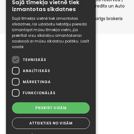
Šajā tīmekļa vietnē tiek
elizings - Kredītu salīdzināšana, Patēriņa kredīts un Auto
izmantotas sīkdatnes
līzings
SIA ELIZINGS.LV - pilnvaru apjoms - neatkarīgs brokeris
Šajā tīmekļa vietnē tiek izmantotas
sīkdatnes, lai uzlabotu lietotāju pieredzi.
Izmantojot mūsu tīmekļa vietni, jūs
piekrītat visu sīkdatņu izmantošanai
saskaņā ar mūsu sīkdatņu politiku.
Lasīt
vairāk
TEHNISKĀS
ANALĪTISKĀS
MĀRKETINGA
FUNKCIONĀLĀS
PIEKRIST VISĀM
ATTEIKTIES NO VISĀM