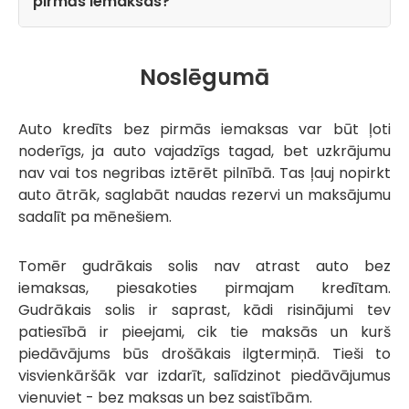
pirmās iemaksas?
Noslēgumā
Auto kredīts bez pirmās iemaksas var būt ļoti
noderīgs, ja auto vajadzīgs tagad, bet uzkrājumu
nav vai tos negribas iztērēt pilnībā. Tas ļauj nopirkt
auto ātrāk, saglabāt naudas rezervi un maksājumu
sadalīt pa mēnešiem.
Tomēr gudrākais solis nav atrast auto bez
iemaksas, piesakoties pirmajam kredītam.
Gudrākais solis ir saprast, kādi risinājumi tev
patiesībā ir pieejami, cik tie maksās un kurš
piedāvājums būs drošākais ilgtermiņā. Tieši to
visvienkāršāk var izdarīt, salīdzinot piedāvājumus
vienuviet - bez maksas un bez saistībām.