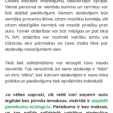
Cilvēks sasteidz finansējumu, neizvērtējot opcijas.
Vienai personai ar vienādu summu un termiņu var
būt dažādi piedāvājumi. Vienam aizdevējam būs
zemāka procentu likme, citam mazāka komisija, vēl
citam elastīgāks termiņš vai mazāk prasību pret
auto. Tomēr atšķirības var būt milzīgas un pat tikai
1% GPL atšķirība var nozīmēt vairāku simtu vai
tūkstošu eiro pārmaksu no tava maka tikai par
aizdevēju nosacījumiem vien.
Tieši šeit salīdzināšana var ietaupīt tavu naudu
visvairāk. Tas nenozīmē, ka viens aizdevējs ir “labs”
un otrs “slikts”, bet katram aizdevējam ir sava riska
politika un piedāvājums tiek aprēķināts individuāli.
Ja vēlies saprast, cik reāli vari saņemt auto
iegādei bez pirmās iemaksas, visērtāk ir
aizpildīt
pieteikumu eLizings.lv
. Pieteikums ir bez maksas,
un tas palīdz salīdzināt vairākus aizdevējus