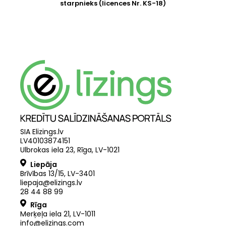
starpnieks (licences Nr. KS-18)
SIA Elizings.lv
LV40103874151
Ulbrokas iela 23, Rīga, LV-1021
Liepāja
Brīvības 13/15, LV-3401
liepaja@elizings.lv
28 44 88 99
Rīga
Merķeļa iela 21
,
LV
-
1011
info@elizings.com