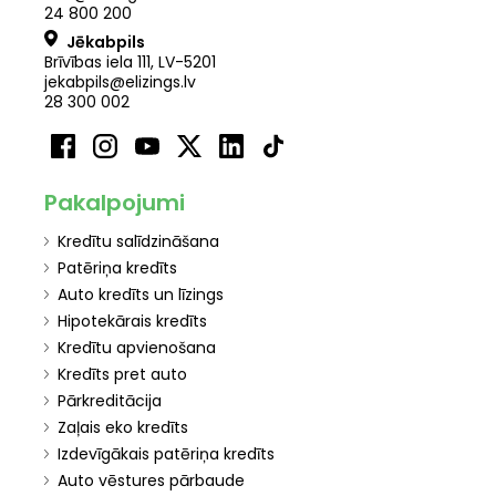
24 800 200
Jēkabpils
Brīvības iela 111, LV-5201
jekabpils@elizings.lv
28 300 002
Pakalpojumi
Kredītu salīdzināšana
Patēriņa kredīts
Auto kredīts un līzings
Hipotekārais kredīts
Kredītu apvienošana
Kredīts pret auto
Pārkreditācija
Zaļais eko kredīts
Izdevīgākais patēriņa kredīts
Auto vēstures pārbaude