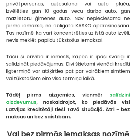
privātpersonas, autosalona vai auto plača,
izvēlēties gan 10 gadus vecu darba auto, gan
mazlietotu ģimenes auto. Nav nepieciešama ne
pirmā iemaksa, ne obligāta KASKO apdrošināšana.
Tas nozīmē, ka vari koncentrēties uz īstā auto izvēli,
nevis meklēt papildu tūkstošus iemaksai.
Taču šī brīvība ir iemesls, kāpēc ir īpaši svarīgi ir
salīdzināt piedāvājumus. Divi šķietami vienādi kredīti
ilgtermiņā var atšķirties pat par vairākiem simtiem
vai tūkstošiem eiro visa termiņa laikā.
Tādēļ pirms aizņemies, vienmēr
salīdzini
aizdevumus
, noskaidrojot, ko piedāvās visi
Latvijas kreditētāji tieši Tavā situācijā. Ātri - bez
maksas un bez saistībām.
Vai bez pirmās iemaksas nozīmē