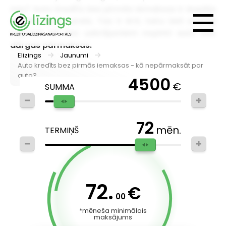
nav? Auto kredīts bez pirmās iemaksas ir iespēja
nopirkt auto uzreiz. Tas ir ērti, taču šeit svarīgi
saprast, kā bez uzkrājumiem nopirkt auto bez
dārgas pārmaksas.
Elizings
Jaunumi
Auto kredīts bez pirmās iemaksas - kā nepārmaksāt par
auto?
4500
€
SUMMA
72
mēn.
TERMIŅŠ
72.
€
00
*mēneša minimālais
maksājums