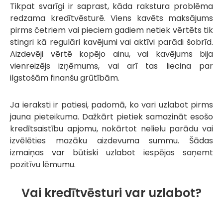
Tikpat svarīgi ir saprast, kāda rakstura problēma
redzama kredītvēsturē. Viens kavēts maksājums
pirms četriem vai pieciem gadiem netiek vērtēts tik
stingri kā regulāri kavējumi vai aktīvi parādi šobrīd.
Aizdevēji vērtē kopējo ainu, vai kavējums bija
vienreizējs izņēmums, vai arī tas liecina par
ilgstošām finanšu grūtībām.
Ja ieraksti ir patiesi, padomā, ko vari uzlabot pirms
jauna pieteikuma. Dažkārt pietiek samazināt esošo
kredītsaistību apjomu, nokārtot nelielu parādu vai
izvēlēties mazāku aizdevuma summu. Šādas
izmaiņas var būtiski uzlabot iespējas saņemt
pozitīvu lēmumu.
Vai kredītvēsturi var uzlabot?