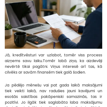
Jā, kredītvēsturi var uzlabot, tomēr viss process
aizņems savu laiku.Tomēr labā ziņa, ka aizdevēji
nevērtē tikai pagātni. Viņus interesē arī tas, kā
cilvēks ar savām finansēm tiek galā šodien.
Ja pēdējo mēnešu vai pat gada laikā maksājumi
tiek veikti laikā, nav radušies jauni kavējumi un
esošās saistības pakāpeniski samazinās, tas ir
pozitīvi. Jo ilgāk tiek saglabāta laba maksājumu