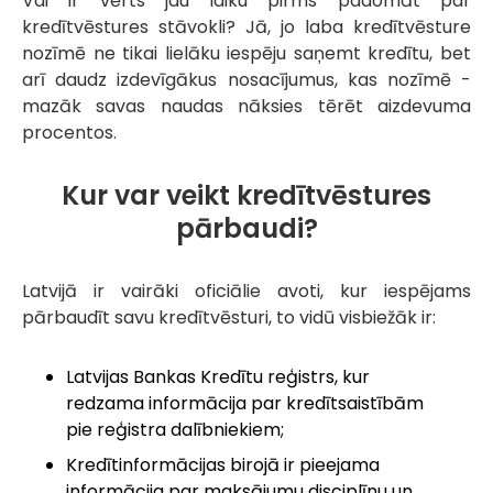
Vai ir vērts jau laiku pirms padomāt par
kredītvēstures stāvokli? Jā, jo laba kredītvēsture
nozīmē ne tikai lielāku iespēju saņemt kredītu, bet
arī daudz izdevīgākus nosacījumus, kas nozīmē -
mazāk savas naudas nāksies tērēt aizdevuma
procentos.
Kur var veikt kredītvēstures
pārbaudi?
Latvijā ir vairāki oficiālie avoti, kur iespējams
pārbaudīt savu kredītvēsturi, to vidū visbiežāk ir:
Latvijas Bankas Kredītu reģistrs, kur
redzama informācija par kredītsaistībām
pie reģistra dalībniekiem;
Kredītinformācijas birojā ir pieejama
informācija par maksājumu disciplīnu un