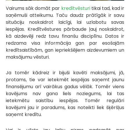
Vairums sāk domāt par
kredītvēsturi
tikai tad, kad ir
saņēmuši atteikumu. Taču daudz prātīgāk ir savu
situāciju noskaidrot laicīgi, lai uzlabotu savas
iespējas. Kredītvēstures pārbaude ļauj noskaidrot,
kā aizdevēji redz tavu finanšu disciplīnu. Datos ir
redzama visa informācija gan par esošajām
kredītsaistībām, gan iepriekšējiem aizdevumiem un
maksājumu vēsturi.
Ja tomēr kādreiz ir bijuši kavēti maksājumi, jā,
protams, tie var ietekmēt iespējas saņemt jaunu
finansējumu arī vairākus gadus vēlāk. Tomēr viens
kavējums nav gana liels noziegums, lai tas
ietekmētu saistību iespējas. Tomēr regulāri
kavējumi jau ir paradums, kas noteikti liek šķēršļus
saņemt kredītu.