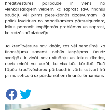
Kredītvēstures pārbaude ir viens no
vienkāršākajiem veidiem, kā saprast savu finanšu
situāciju vēl pirms pieteikšanās aizdevumam. Tā
palīdz izvairīties no nepatīkamiem pārsteigumiem,
laikus pamanīt iespējamās problēmas un saprast,
ko redzēs arī aizdevējs.
Ja kredītvēsture nav ideāla, tas vēl nenozīmē, ka
finansējumu saņemt nebūs iespējams. Daudz
svarīgāk ir zināt savu situāciju un laikus rīkoties,
nevis minēt vai cerēt, ka viss būs kārtībā. Tieši
tāpēc kredītvēstures pārbaudi ir vērts uztvert kā
pirmo soli ceļā uz pārdomātiem finanšu lēmumiem.