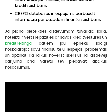
kredītsaistībām;
CREFO datubāzēs ir iespējams pārbaudīt
informāciju par dažādām finanšu saistībām.
Ja plāno pieteikties aizdevumam tuvākajā laikā,
noteikti ir vērts iepazīties ar savas kredītvēstures un
kredītreitinga
datiem jau iepriekš, laicīgi
noskaidrojot savu finanšu tēlu, iespējas, problēmas
un apzināt, kā laikus novērst šķēršļus, lai aizdevēji
darījuma brīdī varētu tev piedāvāt labākus
nosacījumus.