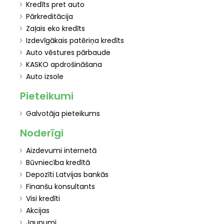
Kredīts pret auto
Pārkreditācija
Zaļais eko kredīts
Izdevīgākais patēriņa kredīts
Auto vēstures pārbaude
KASKO apdrošināšana
Auto izsole
Pieteikumi
Galvotāja pieteikums
Noderīgi
Aizdevumi internetā
Būvniecība kredītā
Depozīti Latvijas bankās
Finanšu konsultants
Visi kredīti
Akcijas
Jaunumi