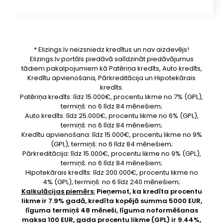
* Elizings.lv neizsniedz kredītus un nav aizdevējs!
Elizings.lv portāls piedāvā salīdzināt piedāvājumus
tādiem pakalpojumiem kā Patēriņa kredīts, Auto kredīts,
Kredītu apvienošana, Pārkreditācija un Hipotekārais
kredīts.
Patēriņa kredīts: līdz 15.000€, procentu likme no 7% (GPL),
termiņš: no 6 līdz 84 mēnešiem;
Auto kredīts: līdz 25.000€, procentu likme no 6% (GPL),
termiņš: no 6 līdz 84 mēnešiem;
Kredītu apvienošana: līdz 15.000€, procentu likme no 9%
(GPL), termiņš: no 6 līdz 84 mēnešiem;
Pārkreditācija: līdz 15.000€, procentu likme no 9% (GPL),
termiņš: no 6 līdz 84 mēnešiem;
Hipotekārais kredīts: līdz 200.000€, procentu likme no
4% (GPL), termiņš: no 6 līdz 240 mēnešiem;
Kalkulācijas piemērs:
Pieņemot, ka kredīta procentu
likme ir 7.9% gadā, kredīta kopējā summa 5000 EUR,
līguma termiņš 48 mēneši, līguma noformēšanas
maksa 100 EUR, gada procentu likme (GPL) ir 9.44%,