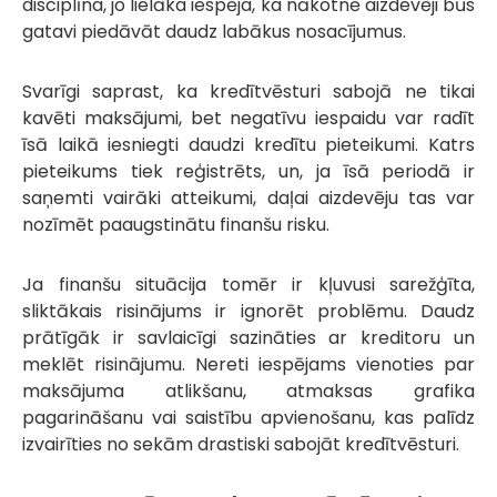
disciplīna, jo lielāka iespēja, ka nākotnē aizdevēji būs
gatavi piedāvāt daudz labākus nosacījumus.
Svarīgi saprast, ka kredītvēsturi sabojā ne tikai
kavēti maksājumi, bet negatīvu iespaidu var radīt
īsā laikā iesniegti daudzi kredītu pieteikumi. Katrs
pieteikums tiek reģistrēts, un, ja īsā periodā ir
saņemti vairāki atteikumi, daļai aizdevēju tas var
nozīmēt paaugstinātu finanšu risku.
Ja finanšu situācija tomēr ir kļuvusi sarežģīta,
sliktākais risinājums ir ignorēt problēmu. Daudz
prātīgāk ir savlaicīgi sazināties ar kreditoru un
meklēt risinājumu. Nereti iespējams vienoties par
maksājuma atlikšanu, atmaksas grafika
pagarināšanu vai saistību apvienošanu, kas palīdz
izvairīties no sekām drastiski sabojāt kredītvēsturi.