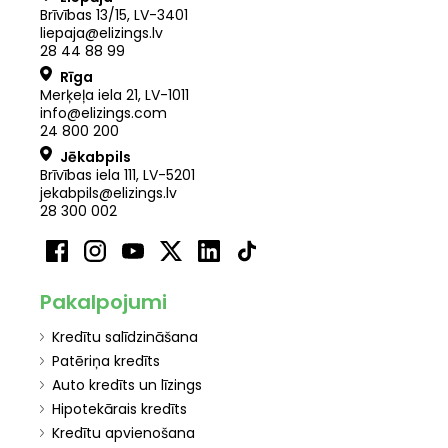
Brīvības 13/15, LV-3401
liepaja@elizings.lv
28 44 88 99
Rīga
Merķeļa iela 21
,
LV
-
1011
info@elizings.com
24 800 200
Jēkabpils
Brīvības iela 111, LV-5201
jekabpils@elizings.lv
28 300 002
Pakalpojumi
Kredītu salīdzināšana
Patēriņa kredīts
Auto kredīts un līzings
Hipotekārais kredīts
Kredītu apvienošana