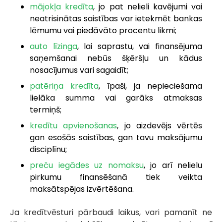
mājokļa kredīta
, jo pat nelieli kavējumi vai
neatrisinātas saistības var ietekmēt bankas
lēmumu vai piedāvāto procentu likmi;
auto līzinga
, lai saprastu, vai finansējuma
saņemšanai nebūs šķēršļu un kādus
nosacījumus vari sagaidīt;
patēriņa kredīta
, īpaši, ja nepieciešama
lielāka summa vai garāks atmaksas
termiņš;
kredītu apvienošanas
, jo aizdevējs vērtēs
gan esošās saistības, gan tavu maksājumu
disciplīnu;
preču iegādes uz nomaksu
, jo arī nelielu
pirkumu finansēšanā tiek veikta
maksātspējas izvērtēšana.
Ja kredītvēsturi pārbaudi laikus, vari pamanīt ne