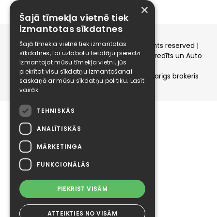
×
Šajā tīmekļa vietnē tiek
izmantotas sīkdatnes
Šajā tīmekļa vietnē tiek izmantotas
Copyright © 2015-2026 elizings.lv | All rights reserved |
sīkdatnes, lai uzlabotu lietotāju pieredzi.
elizings - Kredītu salīdzināšana, Patēriņa kredīts un Auto
Izmantojot mūsu tīmekļa vietni, jūs
līzings
piekrītat visu sīkdatņu izmantošanai
SIA ELIZINGS.LV - pilnvaru apjoms - neatkarīgs brokeris
saskaņā ar mūsu sīkdatņu politiku.
Lasīt
vairāk
TEHNISKĀS
ANALĪTISKĀS
MĀRKETINGA
FUNKCIONĀLĀS
PIEKRIST VISĀM
ATTEIKTIES NO VISĀM