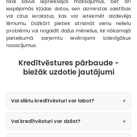
tikai savus iepriekšējos maksājumus, bet arī
iespējamās kļūdas datos, sen aizmirstas saistības
vai citus ierakstus, kas var ietekmēt aizdevēja
lēmumu. Dažkārt pietiek atrisināt vienu nelielu
problēmu vai nogaidīt dažus mēnešus, lai nākamajā
pieteikumā saņemtu ievērojami izdevīgākus
nosacījumus.
Kredītvēstures pārbaude -
biežāk uzdotie jautājumi
Vai sliktu kredītvēsturi var labot?
Vai kredītvēsturi var dzēst?