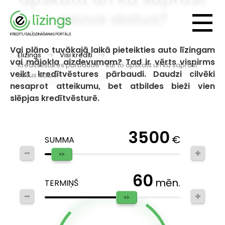
savus datus?
Vai plāno tuvākajā laikā pieteikties auto līzingam
Elizings
Visi kredīti
vai mājokļa aizdevumam? Tad ir vērts vispirms
Kredītvēstures pārbaude - kur to apskatīt un kā saprast
veikt kredītvēstures pārbaudi. Daudzi cilvēki
savus datus?
nesaprot atteikumu, bet atbildes bieži vien
slēpjas kredītvēsturē.
3500
€
SUMMA
60
mēn.
TERMIŅŠ