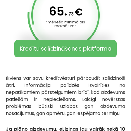
65.
€
73
*mēneša minimālais
maksājums
Kredītu salīdzināšanas platforma
Ikviens var savu kredītvēsturi pārbaudīt salīdzinoši
ātri, informācija palīdzēs izvairīties no
nepatīkamiem pārsteigumiem brīdī, kad aizdevums
patiešām ir nepieciešams. Laicīgi novērstas
problēmas būtiski uzlabos gan aizdevuma
nosacījumus, gan apmēru, gan iespējamo termiņu.
Ja plāno aizdevumu, eLizings jau vairāk nekā 10