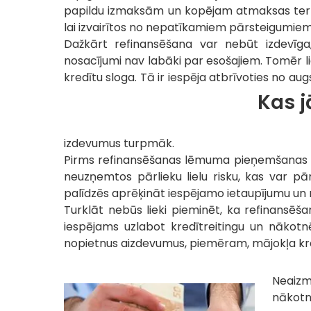
papildu izmaksām un kopējam atmaksas termiņ
lai izvairītos no nepatīkamiem pārsteigumiem
Dažkārt refinansēšana var nebūt izdevīga
nosacījumi nav labāki par esošajiem. Tomēr lielā
kredītu sloga. Tā ir iespēja atbrīvoties no 
Kas j
izdevumus turpmāk.
Pirms refinansēšanas lēmuma pieņemšanas ir v
neuzņemtos pārlieku lielu risku, kas var pā
palīdzēs aprēķināt iespējamo ietaupījumu un
Turklāt nebūs lieki pieminēt, ka refinansēš
iespējams uzlabot kredītreitingu un nākotn
nopietnus aizdevumus, piemēram, mājokļa kred
Neaizmi
nākotne