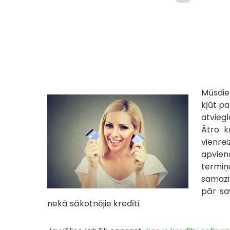
Mūsdien
kļūt pa
atviegl
Ātro k
vienre
apvien
termiņ
samazin
pār sa
nekā sākotnējie kredīti.