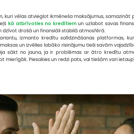
iem, kuri vēlas atvieglot ikmēneša maksājumus, samazināt p
ceļš
kā atbrīvoties no kredītiem
un uzlabot savas finans
n dzīvot drošā un finansiāli stabilā atmosfērā.
ariantu, izmanto kredītu salīdzināšanas platformas, kur
izmaksas un izvēlies labāko risinājumu tieši savām vajadzī
ēja sākt no jauna, ja ir problēmas ar ātro kredītu atm
 mierīgāk. Piesakies un redzi pats, vai tiešām vari ietaupī