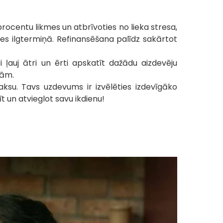
rocentu likmes un atbrīvoties no lieka stresa,
es ilgtermiņā. Refinansēšana palīdz sakārtot
i ļauj ātri un ērti apskatīt dažādu aizdevēju
bām.
aksu. Tavs uzdevums ir izvēlēties izdevīgāko
t un atvieglot savu ikdienu!