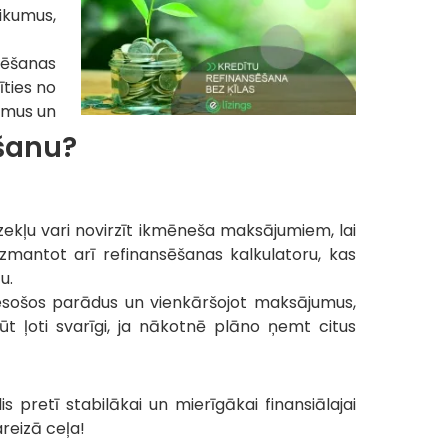
ikumus,
sēšanas
īties no
umus un
ēšanu?
zekļu vari novirzīt ikmēneša maksājumiem, lai
izmantot arī refinansēšanas kalkulatoru, kas
u.
t esošos parādus un vienkāršojot maksājumus,
t ļoti svarīgi, ja nākotnē plāno ņemt citus
s pretī stabilākai un mierīgākai finansiālajai
areizā ceļa!