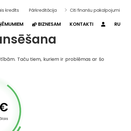
is kredīts
Pārkreditācija
Citi finanšu pakalpojumi
ZŅĒMUMIEM
BIZNESAM
KONTAKTI
RU
nansēšana
 grūtībām. Taču tiem, kuriem ir problēmas ar šo
€
lais