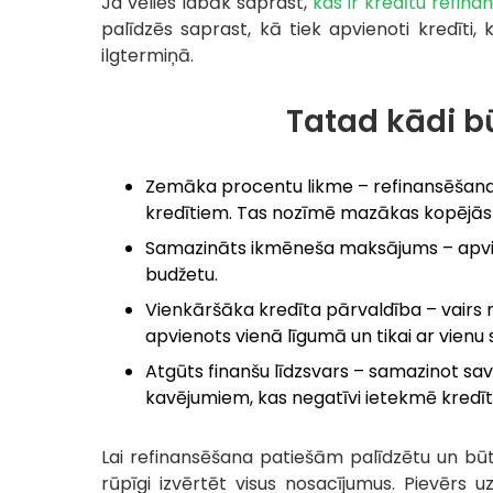
Ja vēlies labāk saprast,
kas ir kredītu refin
palīdzēs saprast, kā tiek apvienoti kredīti,
ilgtermiņā.
Tatad kādi b
Zemāka procentu likme – refinansēšanas l
kredītiem. Tas nozīmē mazākas kopējās i
Samazināts ikmēneša maksājums – apvieno
budžetu.
Vienkāršāka kredīta pārvaldība – vairs n
apvienots vienā līgumā un tikai ar vienu
Atgūts finanšu līdzsvars – samazinot sav
kavējumiem, kas negatīvi ietekmē kredīt
Lai refinansēšana patiešām palīdzētu un būt
rūpīgi izvērtēt visus nosacījumus. Pievērs