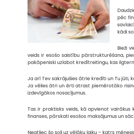
Daudzi
pēc fin
savlaic
kādi so
Bieži v
veids ir esošo saistību pārstrukturēšana, p
pakāpeniski uzlabot kredītreitingu, kas ilgte
Ja arī Tev sakrājušies ātrie kredīti un Tu jūt
Ja vēlies ātri un ērti atrast piemērotāko risi
izdevīgākos nosacījumus.
Tas ir praktisks veids, kā apvienot vairāk
finanses, pārskati esošos maksājumus un sāc c
Neatliec šo soli uz vēlāku laiku – katrs mēne