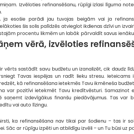
am. Izvēloties refinansēšanu, rūpīgi izlasi līguma note
.
, ja esošie parādi jau tuvojas beigām vai ja refinan
koties šis solis palīdzēs atvieglot ikdienas dzīvi un izvair
augstajām procentu likmēm un labāk pārvaldīt savus ienāk
āņem vērā, izvēloties refinans
ērts sastādīt savu budžetu un izanalizēt, cik daudz līd
rsniegt Tavas iespējas un radīt lieku stresu. Ieteicams 
 redzēt, kā refinansēšana ietekmēs Tavu ikmēneša budžet
ana var pozitīvi ietekmēt Tavu kredītvēsturi. Samazino
ē saņemt izdevīgākus finanšu piedāvājumus. Tas var bū
ītu vai auto līzingu.
rsti, ka refinansēšana nav tikai par šodienu – tas ir soli
i. Sāc ar rūpīgu izpēti un atbildīgu izvēli – un Tu būsi uz p