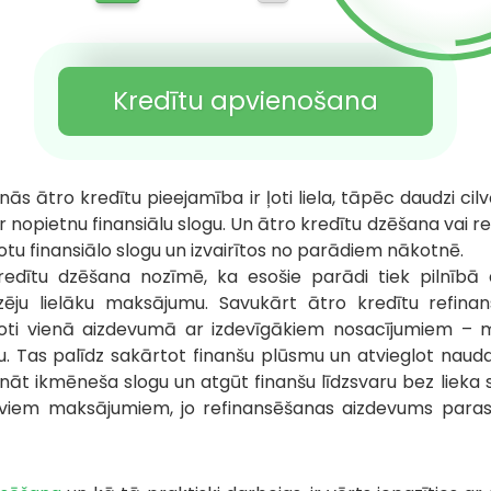
Kredītu apvienošana
ās ātro kredītu pieejamība ir ļoti liela, tāpēc daudzi cilv
r nopietnu finansiālu slogu. Un ātro kredītu dzēšana vai r
otu finansiālo slogu un izvairītos no parādiem nākotnē.
redītu dzēšana nozīmē, ka esošie parādi tiek pilnībā 
izēju lielāku maksājumu. Savukārt ātro kredītu refinan
oti vienā aizdevumā ar izdevīgākiem nosacījumiem – 
u. Tas palīdz sakārtot finanšu plūsmu un atvieglot nauda
āt ikmēneša slogu un atgūt finanšu līdzsvaru bez lieka str
viem maksājumiem, jo refinansēšanas aizdevums parast