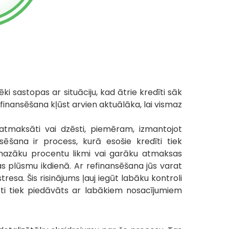
ēki sastopas ar situāciju, kad ātrie kredīti sāk
efinansēšana kļūst arvien aktuālāka, lai vismaz
atmaksāti vai dzēsti, piemēram, izmantojot
sēšana ir process, kurā esošie kredīti tiek
mazāku procentu likmi vai garāku atmaksas
s plūsmu ikdienā. Ar refinansēšana jūs varat
esa. Šis risinājums ļauj iegūt labāku kontroli
i tiek piedāvāts ar labākiem nosacījumiem