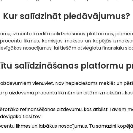
Kur salīdzināt piedāvājumus?
jumu, izmanto kredītu salīdzināšanas platformas, piemēram,
 procentu likmes, komisijas maksas un kopējās izmaks
zdevīgākos nosacījumus, lai tiešām atvieglotu finansialu slod
dītu salīdzināšanas platformu p
r aizdevumiem vienuviet. Nav nepieciešams meklēt un pētīt
tarp aizdevumu procentu likmēm un citām izmaksām, kas p
emērotāko refinansēšanas aizdevumu, kas atbilst Taviem mēr
devīgako tiesi tev.
rocentu likmes un labākus nosacījumus, Tu samazini kopēj