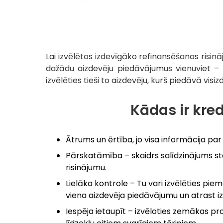
Lai izvēlētos izdevīgāko refinansēšanas risinā
dažādu aizdevēju piedāvājumus vienuviet –
izvēlēties tieši to aizdevēju, kurš piedāvā visi
Kādas ir kre
Ātrums un ērtība, jo visa informācija pa
Pārskatāmība – skaidrs salīdzinājums s
risinājumu.
Lielāka kontrole – Tu vari izvēlēties pi
viena aizdevēja piedāvājumu un atrast iz
Iespēja ietaupīt – izvēloties zemākas p