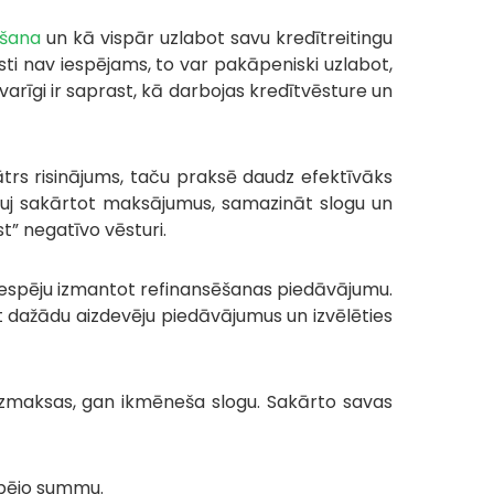
ēšana
un kā vispār uzlabot savu kredītreitingu
sti nav iespējams, to var pakāpeniski uzlabot,
varīgi ir saprast, kā darbojas kredītvēsture un
 ātrs risinājums, taču praksē daudz efektīvāks
ļauj sakārtot maksājumus, samazināt slogu un
t” negatīvo vēsturi.
er iespēju izmantot refinansēšanas piedāvājumu.
āt dažādu aizdevēju piedāvājumus un izvēlēties
izmaksas, gan ikmēneša slogu. Sakārto savas
kopējo summu.