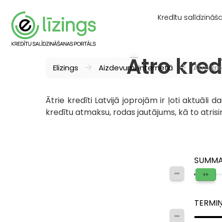
Kredītu salīdzināš
Ātro kre
Elizings
Aizdevumi internetā
Ātro kr
Ātrie kredīti Latvijā joprojām ir ļoti aktuāli
kredītu atmaksu, rodas jautājums, kā to atrisi
SUMM
TERMI