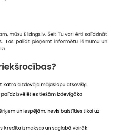
 mūsu Elizings.lv. Šeit Tu vari ērti salīdzināt
as. Tas palīdz pieņemt informētu lēmumu un
zi.
riekšrocības?
 katra aizdevēja mājaslapu atsevišķi.
alīdz izvēlēties tiešām izdevīgāko
ķiem un iespējām, nevis balstīties tikai uz
ās kredīta izmaksas un saglabā vairāk