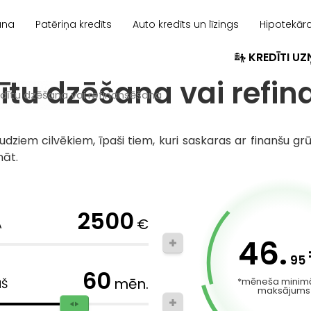
ana
Patēriņa kredīts
Auto kredīts un līzings
Hipotekāra
KREDĪTI U
dītu dzēšana vai refi
edītu dzēšana vai refinansēšana
 daudziem cilvēkiem, īpaši tiem, kuri saskaras ar finanšu
nāt.
2500
€
A
46.
95
60
mēn.
*mēneša minimā
ŅŠ
maksājums