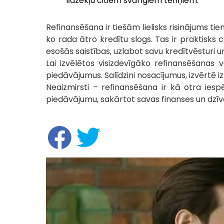
līdzekļu citiem svarīgiem tēriņiem.
Refinansēšana ir tiešām lielisks risinājums t
ko rada ātro kredītu slogs. Tas ir praktisks 
esošās saistības, uzlabot savu kredītvēsturi u
Lai izvēlētos visizdevīgāko refinansēšanas v
piedāvājumus. Salīdzini nosacījumus, izvērtē 
Neaizmirsti – refinansēšana ir kā otra iesp
piedāvājumu, sakārtot savas finanses un dzīvot