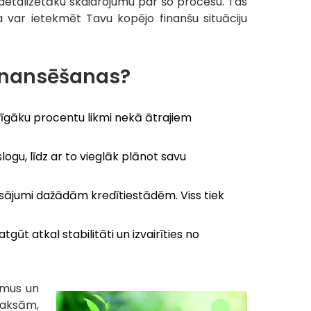
r detalizētāku skaidrojumu par šo procesu. Tas
na var ietekmēt Tavu kopējo finanšu situāciju
finansēšanas?
evīgāku procentu likmi nekā ātrajiem
gu, līdz ar to vieglāk plānot savu
aksājumi dažādām kredītiestādēm. Viss tiek
ūt atkal stabilitāti un izvairīties no
umus un
maksām,