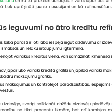
ansēšana
un kā tā praktiski darbojas, ir vērts iepazīties a
 kā tiek aprēķināti jaunie nosacījumi un kā refinansēša
ūs ieguvumi no ātro kredītu re
aikā parasti ir ļoti laba iespeja iegūt aizdevumu ar izd
zmaksas un lielāku ietaupījumu ilgtermiņā.
jot vairākus kredītus vienā, vari samazināt ikmēneša slo
av jāpārlūko vairāki kredīta grafiki un jāpilda vairāki m
 skaidru maksājumu grafiku.
us maksājumus un kontrolējot parādsaistības, iespējams atg
vēsturi.
u izdevīga, svarīgi salīdzināt dažādu aizdevēju piedāvāj
 uzmanību ne tikai procentu likmēm, bet arī komisijas 