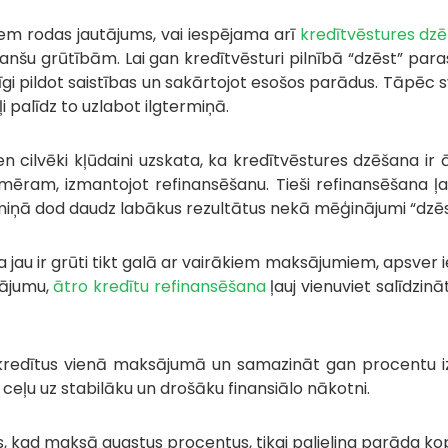
em rodas jautājums, vai iespējama arī
kredītvēstures dz
anšu grūtībām. Lai gan kredītvēsturi pilnībā “dzēst” para
īgi pildot saistības un sakārtojot esošos parādus. Tāpēc s
ļi palīdz to uzlabot ilgtermiņā.
ien cilvēki kļūdaini uzskata, ka kredītvēstures dzēšana ir
iemēram, izmantojot refinansēšanu. Tieši refinansēšana 
rmiņā dod daudz labākus rezultātus nekā mēģinājumi “dzēs
i, ka jau ir grūti tikt galā ar vairākiem maksājumiem, apsv
nājumu,
ātro kredītu refinansēšana
ļauj vienuviet salīdzin
us kredītus vienā maksājumā un samazināt gan procentu 
eļu uz stabilāku un drošāku finansiālo nākotni.
sis, kad maksā augstus procentus, tikai palielina parāda 