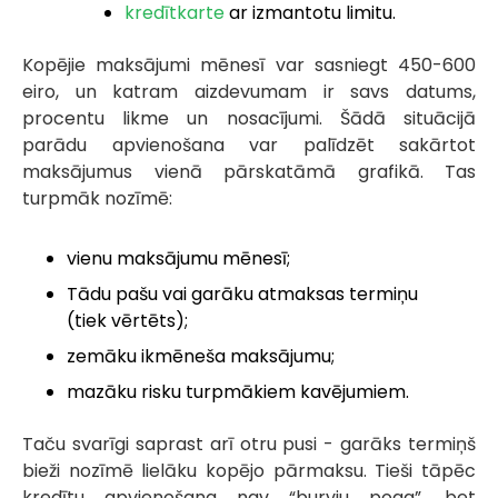
kredītkarte
ar izmantotu limitu.
Kopējie maksājumi mēnesī var sasniegt 450-600
eiro, un katram aizdevumam ir savs datums,
procentu likme un nosacījumi. Šādā situācijā
parādu apvienošana var palīdzēt sakārtot
maksājumus vienā pārskatāmā grafikā. Tas
turpmāk nozīmē:
vienu maksājumu mēnesī;
Tādu pašu vai garāku atmaksas termiņu
(tiek vērtēts);
zemāku ikmēneša maksājumu;
mazāku risku turpmākiem kavējumiem.
Taču svarīgi saprast arī otru pusi - garāks termiņš
bieži nozīmē lielāku kopējo pārmaksu. Tieši tāpēc
kredītu apvienošana nav “burvju poga”, bet