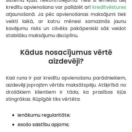
sistēma kļūst nekontrolējama. Tieši šī iemesla dēļ
kredītu apvienošana var palīdzēt arī
kredītvēstures
atjaunošanā. Ja pēc apvienošanas maksājumi tiek
veikti laikā, ar katru mēnesi samazinās jaunu
kavējumu risks un cilvēks pakāpeniski sāk veidot
stabilāku maksājumu disciplīnu.
Kādus nosacījumus vērtē
aizdevēji?
Kad runa ir par kredītu apvienošanu parādniekiem,
aizdevēji joprojām vērtēs maksātspēju. Atšķirībā no
drošākiem klientiem ir tāda, ka prasības kļūs
stingrākas. Rūpīgāk tiks vērtēta:
ienākumu regularitāte;
esošo saistību apjoms;