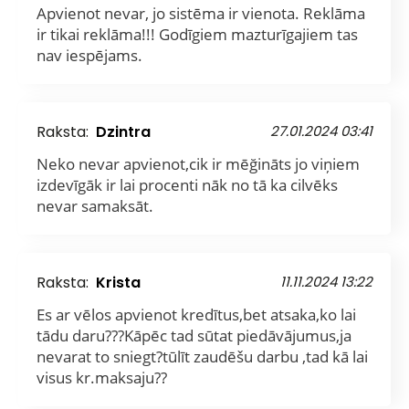
Apvienot nevar, jo sistēma ir vienota. Reklāma
ir tikai reklāma!!! Godīgiem mazturīgajiem tas
nav iespējams.
Raksta:
Dzintra
27.01.2024 03:41
Neko nevar apvienot,cik ir mēğināts jo viņiem
izdevīgāk ir lai procenti nāk no tā ka cilvēks
nevar samaksāt.
Raksta:
Krista
11.11.2024 13:22
Es ar vēlos apvienot kredītus,bet atsaka,ko lai
tādu daru???Kāpēc tad sūtat piedāvājumus,ja
nevarat to sniegt?tūlīt zaudēšu darbu ,tad kā lai
visus kr.maksaju??