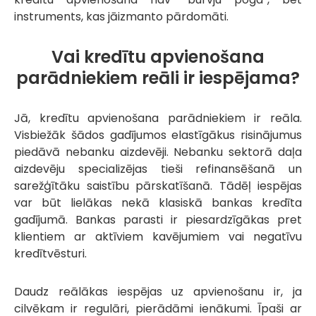
instruments, kas jāizmanto pārdomāti.
Vai kredītu apvienošana
parādniekiem reāli ir iespējama?
Jā, kredītu apvienošana parādniekiem ir reāla.
Visbiežāk šādos gadījumos elastīgākus risinājumus
piedāvā nebanku aizdevēji. Nebanku sektorā daļa
aizdevēju specializējas tieši refinansēšanā un
sarežģītāku saistību pārskatīšanā. Tādēļ iespējas
var būt lielākas nekā klasiskā bankas kredīta
gadījumā. Bankas parasti ir piesardzīgākas pret
klientiem ar aktīviem kavējumiem vai negatīvu
kredītvēsturi.
Daudz reālākas iespējas uz apvienošanu ir, ja
cilvēkam ir regulāri, pierādāmi ienākumi. Īpaši ar