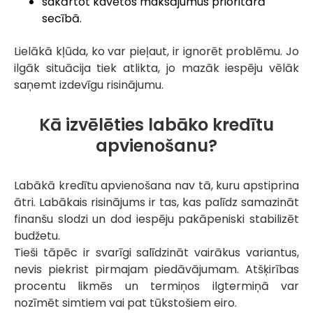
sakārtot kavētos maksājumus prioritārā
secībā.
Lielākā kļūda, ko var pieļaut, ir ignorēt problēmu. Jo
ilgāk situācija tiek atlikta, jo mazāk iespēju vēlāk
saņemt izdevīgu risinājumu.
Kā izvēlēties labāko kredītu
apvienošanu?
Labākā kredītu apvienošana nav tā, kuru apstiprina
ātri. Labākais risinājums ir tas, kas palīdz samazināt
finanšu slodzi un dod iespēju pakāpeniski stabilizēt
budžetu.
Tieši tāpēc ir svarīgi salīdzināt vairākus variantus,
nevis piekrist pirmajam piedāvājumam. Atšķirības
procentu likmēs un termiņos ilgtermiņā var
nozīmēt simtiem vai pat tūkstošiem eiro.