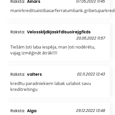
Raksta:
Ainars
07.05.2022 11:45
manirkreditsaistibasarferratumbank.gribetuparkredi
Raksta:
Velosskljdkjaskfdlsuoirejgfkds
20.05.2022 11:57
Tiešām ļoti laba iespēja, man ļoti nodērētu,
vajag izmēģināt ātrāk!!!!
Raksta:
valters
02.11.2022 12:43
kredītu paradniekiem labak uzlabot savu
kreditreitingu
Raksta:
Aiga
29.12.2022 13:48