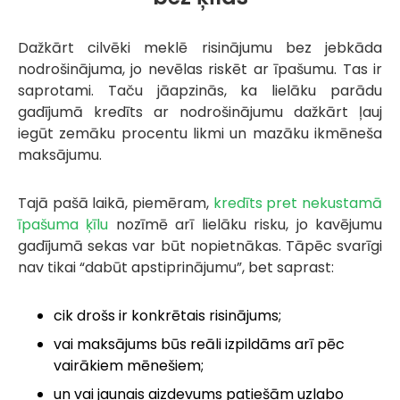
Dažkārt cilvēki meklē risinājumu bez jebkāda
nodrošinājuma, jo nevēlas riskēt ar īpašumu. Tas ir
saprotami. Taču jāapzinās, ka lielāku parādu
gadījumā kredīts ar nodrošinājumu dažkārt ļauj
iegūt zemāku procentu likmi un mazāku ikmēneša
maksājumu.
Tajā pašā laikā, piemēram,
kredīts pret nekustamā
īpašuma ķīlu
nozīmē arī lielāku risku, jo kavējumu
gadījumā sekas var būt nopietnākas. Tāpēc svarīgi
nav tikai “dabūt apstiprinājumu”, bet saprast:
cik drošs ir konkrētais risinājums;
vai maksājums būs reāli izpildāms arī pēc
vairākiem mēnešiem;
un vai jaunais aizdevums patiešām uzlabo