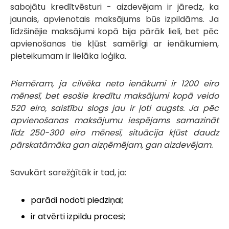
sabojātu kredītvēsturi - aizdevējam ir jāredz, ka
jaunais, apvienotais maksājums būs izpildāms. Ja
līdzšinējie maksājumi kopā bija pārāk lieli, bet pēc
apvienošanas tie kļūst samērīgi ar ienākumiem,
pieteikumam ir lielāka loģika.
Piemēram, ja cilvēka neto ienākumi ir 1200 eiro
mēnesī, bet esošie kredītu maksājumi kopā veido
520 eiro, saistību slogs jau ir ļoti augsts. Ja pēc
apvienošanas maksājumu iespējams samazināt
līdz 250-300 eiro mēnesī, situācija kļūst daudz
pārskatāmāka gan aizņēmējam, gan aizdevējam.
Savukārt sarežģītāk ir tad, ja:
parādi nodoti piedziņai;
ir atvērti izpildu procesi;