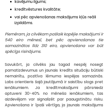
kavējumu ilgums;
kredītvēstures kvalitāte;
vai pēc apvienošanas maksājums kļūs reāli
izpildāms.
Piemēram, ja cilvēkam pašlaik kopējie maksājumi ir
540 eiro mēnesī, bet pēc apvienošanas tie
samazinātos līdz 310 eiro, apvienošana var būt
spēcīgs risinājums.
Savukārt, ja cilvēks jau tagad nespēj nosegt
pamatizdevumus un jaunais kredīts situāciju būtiski
nemainītu, pozitīva lēmuma iespējas samazinās.
Labs orientieris šajā jautājumā ir saistību slogs pret
ienākumiem. Ja kredītmaksājumi pārsniedz
aptuveni 30-40% no mēneša ienākumiem, tas
aizdevējam var signalizēt par paaugstinātu risku.
Apvienošana ir īpaši vērtīga, ja jaunais maksājums