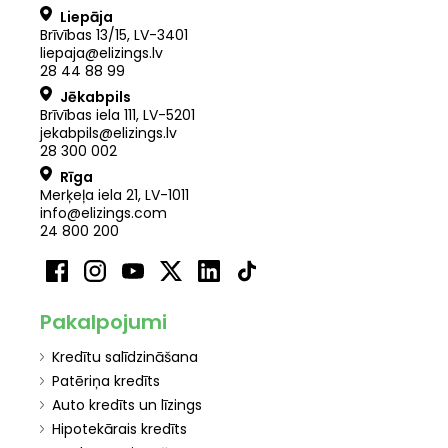
Liepāja
Brīvības 13/15, LV-3401
liepaja@elizings.lv
28 44 88 99
Jēkabpils
Brīvības iela 111, LV-5201
jekabpils@elizings.lv
28 300 002
Rīga
Merķeļa iela 21
,
LV
-
1011
info@elizings.com
24 800 200
Pakalpojumi
Kredītu salīdzināšana
Patēriņa kredīts
Auto kredīts un līzings
Hipotekārais kredīts