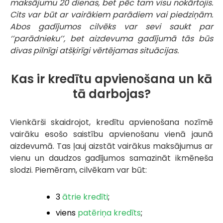
maksājumu 20 dienas, bet pēc tam visu nokārtojis.
Cits var būt ar vairākiem parādiem vai piedziņām.
Abos gadījumos cilvēks var sevi saukt par
‘’parādnieku’’, bet aizdevuma gadījumā tās būs
divas pilnīgi atšķirīgi vērtējamas situācijas.
Kas ir kredītu apvienošana un kā
tā darbojas?
Vienkārši skaidrojot, kredītu apvienošana nozīmē
vairāku esošo saistību apvienošanu vienā jaunā
aizdevumā. Tas ļauj aizstāt vairākus maksājumus ar
vienu un daudzos gadījumos samazināt ikmēneša
slodzi. Piemēram, cilvēkam var būt:
3
ātrie kredīti
;
viens
patēriņa kredīts
;