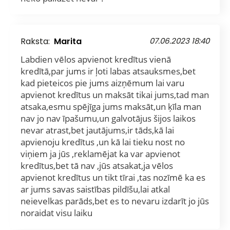
Raksta:
Marita
07.06.2023 18:40
Labdien vēlos apvienot kredītus vienā
kredītā,par jums ir ļoti labas atsauksmes,bet
kad pieteicos pie jums aizņēmum lai varu
apvienot kredītus un maksāt tikai jums,tad man
atsaka,esmu spējīga jums maksāt,un ķīla man
nav jo nav īpašumu,un galvotājus šijos laikos
nevar atrast,bet jautājums,ir tāds,kā lai
apvienoju kredītus ,un kā lai tieku nost no
viņiem ja jūs ,reklamējat ka var apvienot
kredītus,bet tā nav ,jūs atsakat,ja vēlos
apvienot kredītus un tikt tīrai ,tas nozīmē ka es
ar jums savas saistības pildīšu,lai atkal
neievelkas parāds,bet es to nevaru izdarīt jo jūs
noraidat visu laiku