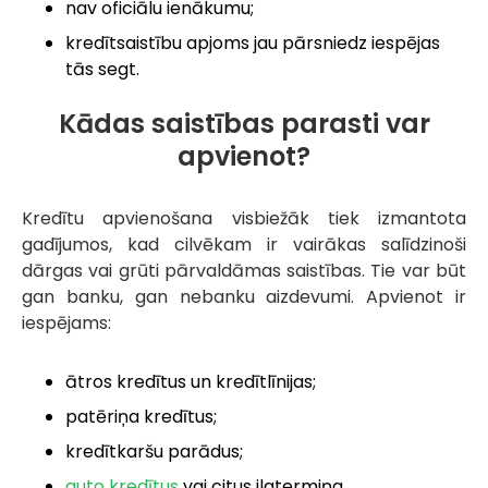
nav oficiālu ienākumu;
kredītsaistību apjoms jau pārsniedz iespējas
tās segt.
Kādas saistības parasti var
apvienot?
Kredītu apvienošana visbiežāk tiek izmantota
gadījumos, kad cilvēkam ir vairākas salīdzinoši
dārgas vai grūti pārvaldāmas saistības. Tie var būt
gan banku, gan nebanku aizdevumi. Apvienot ir
iespējams:
ātros kredītus un kredītlīnijas;
patēriņa kredītus;
kredītkaršu parādus;
auto kredītus
vai citus ilgtermiņa