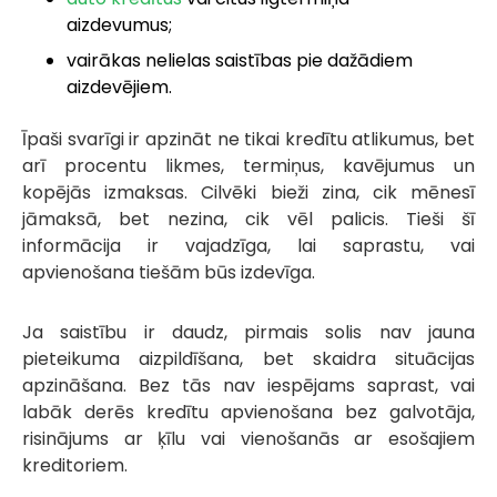
aizdevumus;
vairākas nelielas saistības pie dažādiem
aizdevējiem.
Īpaši svarīgi ir apzināt ne tikai kredītu atlikumus, bet
arī procentu likmes, termiņus, kavējumus un
kopējās izmaksas. Cilvēki bieži zina, cik mēnesī
jāmaksā, bet nezina, cik vēl palicis. Tieši šī
informācija ir vajadzīga, lai saprastu, vai
apvienošana tiešām būs izdevīga.
Ja saistību ir daudz, pirmais solis nav jauna
pieteikuma aizpildīšana, bet skaidra situācijas
apzināšana. Bez tās nav iespējams saprast, vai
labāk derēs kredītu apvienošana bez galvotāja,
risinājums ar ķīlu vai vienošanās ar esošajiem
kreditoriem.