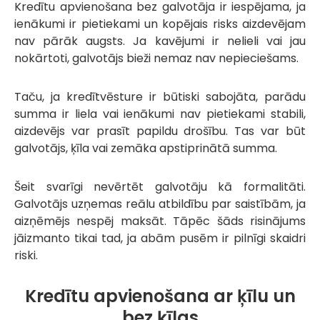
Kredītu apvienošana bez galvotāja ir iespējama, ja
ienākumi ir pietiekami un kopējais risks aizdevējam
nav pārāk augsts. Ja kavējumi ir nelieli vai jau
nokārtoti, galvotājs bieži nemaz nav nepieciešams.
Taču, ja kredītvēsture ir būtiski sabojāta, parādu
summa ir liela vai ienākumi nav pietiekami stabili,
aizdevējs var prasīt papildu drošību. Tas var būt
galvotājs, ķīla vai zemāka apstiprinātā summa.
Šeit svarīgi nevērtēt galvotāju kā formalitāti.
Galvotājs uzņemas reālu atbildību par saistībām, ja
aizņēmējs nespēj maksāt. Tāpēc šāds risinājums
jāizmanto tikai tad, ja abām pusēm ir pilnīgi skaidri
riski.
Kredītu apvienošana ar ķīlu un
bez ķīlas