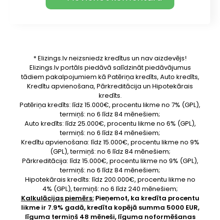
* Elizings.lv neizsniedz kredītus un nav aizdevējs!
Elizings.lv portāls piedāvā salīdzināt piedāvājumus
tādiem pakalpojumiem kā Patēriņa kredīts, Auto kredīts,
Kredītu apvienošana, Pārkreditācija un Hipotekārais
kredīts.
Patēriņa kredīts: līdz 15.000€, procentu likme no 7% (GPL),
termiņš: no 6 līdz 84 mēnešiem;
Auto kredīts: līdz 25.000€, procentu likme no 6% (GPL),
termiņš: no 6 līdz 84 mēnešiem;
Kredītu apvienošana: līdz 15.000€, procentu likme no 9%
(GPL), termiņš: no 6 līdz 84 mēnešiem;
Pārkreditācija: līdz 15.000€, procentu likme no 9% (GPL),
termiņš: no 6 līdz 84 mēnešiem;
Hipotekārais kredīts: līdz 200.000€, procentu likme no
4% (GPL), termiņš: no 6 līdz 240 mēnešiem;
Kalkulācijas piemērs:
Pieņemot, ka kredīta procentu
likme ir 7.9% gadā, kredīta kopējā summa 5000 EUR,
līguma termiņš 48 mēneši, līguma noformēšanas