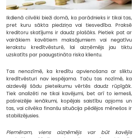
Ikdienā cilvēki bieži domā, ka parādnieks ir tikai tas,
pret kuru sākta piedziņa vai tiesvedība. Praksē
kreditoru skatījums ir daudz plašāks. Pietiek pat ar
vairākiem kavētiem maksājumiem vai negatīvu
ierakstu kredītvēsturē, lai aizņēmējs jau tiktu
uzskatīts par paaugstināta riska klientu.
Tas nenozīmē, ka kredītu apvienošana ar sliktu
kredītvēsturi nav iespējama. Taču tas nozīmē, ka
aizdevēji šādu pieteikumu vērtēs daudz rūpīgāk.
Tiek analizēti ne tikai kavējumi, bet arī to iemesli,
pašreizējie ienākumi, kopējais saistību apjoms un
tas, vai cilvēka finanšu situācija pēdējos mēnešos ir
stabilizējusies.
Piemēram, viens aizņēmējs var būt kavējis