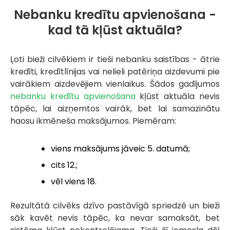
Nebanku kredītu apvienošana -
kad tā kļūst aktuāla?
Ļoti bieži cilvēkiem ir tieši nebanku saistības - ātrie
kredīti, kredītlīnijas vai nelieli patēriņa aizdevumi pie
vairākiem aizdevējiem vienlaikus. Šādos gadījumos
nebanku kredītu apvienošana
kļūst aktuāla nevis
tāpēc, lai aizņemtos vairāk, bet lai samazinātu
haosu ikmēneša maksājumos. Piemēram:
viens maksājums jāveic 5. datumā;
cits 12.;
vēl viens 18.
Rezultātā cilvēks dzīvo pastāvīgā spriedzē un bieži
sāk kavēt nevis tāpēc, ka nevar samaksāt, bet