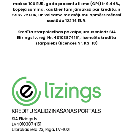
maksa 100 EUR, gada procentu likme (GPL) ir 9.44%,
kopējā summa, kas klientam jāmaksā par kredītu, ir
5962.72 EUR, un veicamo maksājumu apmērs mēnesī
sastāda 122.14 EUR.
Kredīta starpniecības pakalpojumus sniedz SIA
Elizings.lv
, reģ. Nr. 40103874151, licencēts kredīta
starpnieks (licences Nr. KS-18)
SIA Elizings.lv
LV40103874151
Ulbrokas iela 23, Rīga, LV-1021