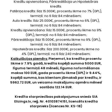
Kredītu apvienošana, Pārkreditācija un Hipotekārais
kredīts.
Patēriņa kredīts: līdz 15.000€, procentu likme no 7% (GPL),
termiņš: no 6 līdz 84 mēnešiem;
Auto kredīts: līdz 25.000€, procentu likme no 6% (GPL),
termiņš: no 6 līdz 84 mēnešiem;
Kredītu apvienošana: līdz 15.000€, procentu likme no 9%
(GPL), termiņš: no 6 līdz 84 mēnešiem;
Pārkreditācija: līdz 15.000€, procentu likme no 9% (GPL),
termiņš: no 6 līdz 84 mēnešiem;
Hipotekārais kredīts: līdz 200.000€, procentu likme no
4% (GPL), termiņš: no 6 līdz 240 mēnešiem;
Kalkulācijas piemērs:
Pieņemot, ka kredīta procentu
likme ir 7.9% gadā, kredīta kopējā summa 5000 EUR,
līguma termiņš 48 mēneši, līguma noformēšanas
maksa 100 EUR, gada procentu likme (GPL) ir 9.44%,
kopējā summa, kas klientam jāmaksā par kredītu, ir
5962.72 EUR, un veicamo maksājumu apmērs mēnesī
sastāda 122.14 EUR.
Kredīta starpniecības pakalpojumus sniedz SIA
Elizings.lv
, reģ. Nr. 40103874151, licencēts kredīta
starpnieks (licences Nr. KS-18)