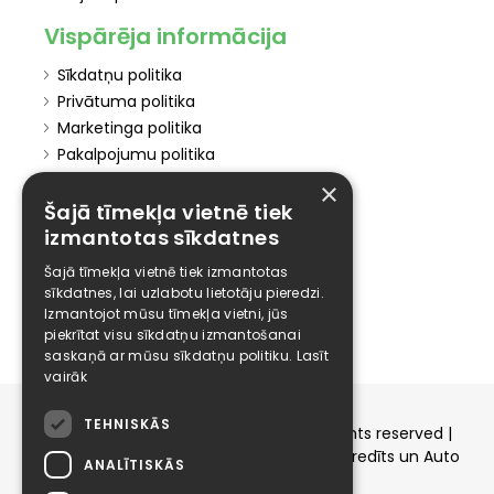
Vispārēja informācija
Sīkdatņu politika
Privātuma politika
Marketinga politika
Pakalpojumu politika
Atteikuma politika
×
Šajā tīmekļa vietnē tiek
Elīzings
izmantotas sīkdatnes
Affiliate
Šajā tīmekļa vietnē tiek izmantotas
Karjera
sīkdatnes, lai uzlabotu lietotāju pieredzi.
Kontakti
Izmantojot mūsu tīmekļa vietni, jūs
piekrītat visu sīkdatņu izmantošanai
saskaņā ar mūsu sīkdatņu politiku.
Lasīt
vairāk
TEHNISKĀS
Copyright © 2015-2026 elizings.lv | All rights reserved |
elizings - Kredītu salīdzināšana, Patēriņa kredīts un Auto
ANALĪTISKĀS
līzings