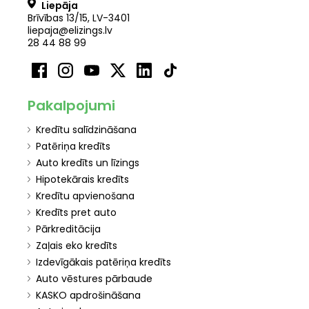
Liepāja
Brīvības 13/15, LV-3401
liepaja@elizings.lv
28 44 88 99
Pakalpojumi
Kredītu salīdzināšana
Patēriņa kredīts
Auto kredīts un līzings
Hipotekārais kredīts
Kredītu apvienošana
Kredīts pret auto
Pārkreditācija
Zaļais eko kredīts
Izdevīgākais patēriņa kredīts
Auto vēstures pārbaude
KASKO apdrošināšana