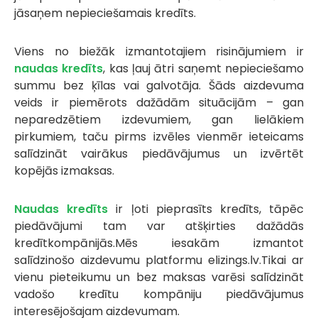
jāsaņem nepieciešamais kredīts.
Viens no biežāk izmantotajiem risinājumiem ir
naudas kredīts
, kas ļauj ātri saņemt nepieciešamo
summu bez ķīlas vai galvotāja. Šāds aizdevuma
veids ir piemērots dažādām situācijām – gan
neparedzētiem izdevumiem, gan lielākiem
pirkumiem, taču pirms izvēles vienmēr ieteicams
salīdzināt vairākus piedāvājumus un izvērtēt
kopējās izmaksas.
Naudas kredīts
ir ļoti pieprasīts kredīts, tāpēc
piedāvājumi tam var atšķirties dažādās
kredītkompānijās.Mēs iesakām izmantot
salīdzinošo aizdevumu platformu elizings.lv.Tikai ar
vienu pieteikumu un bez maksas varēsi salīdzināt
vadošo kredītu kompāniju piedāvājumus
interesējošajam aizdevumam.