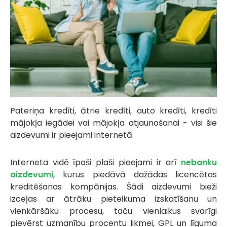
Pateriņa kredīti, ātrie kredīti, auto kredīti, kredīti
mājokļa iegādei vai mājokļa atjaunošanai - visi šie
aizdevumi ir pieejami internetā.
Interneta vidē īpaši plaši pieejami ir arī
nebanku
aizdevumi
, kurus piedāvā dažādas licencētas
kreditēšanas kompānijas. Šādi aizdevumi bieži
izceļas ar ātrāku pieteikuma izskatīšanu un
vienkāršāku procesu, taču vienlaikus svarīgi
pievērst uzmanību procentu likmei, GPL un līguma