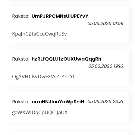
Raksta:
UmPJRPCMNsUIUPEYvY
05.06.2026 01:59
KpaJnCZtaCceCwqRuSv
Raksta:
hzRLfQQLUfzOUXUwaQqgRh
05.06.2026 19:16
OgYVHCKvDwEXVsZrYhcYI
Raksta:
ormHNJlanYoWpSniH
05.06.2026 23:31
gaWXWIDqCpUQCiJaUX