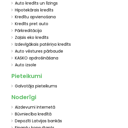
Auto kredīts un līzings
Hipotekārais kredīts
Kredītu apvienošana
Kredīts pret auto
Pārkreditācija
Zaļais eko kredīts
Izdevīgākais patēriņa kredīts
Auto vēstures pārbaude
KASKO apdrošināšana
Auto izsole
Pieteikumi
Galvotāja pieteikums
Noderīgi
Aizdevumi internetā
Būvniecība kredītā
Depozīti Latvijas bankās
Finanšu konsultants