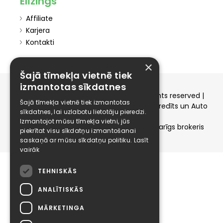
Elīzings
Affiliate
Karjera
Kontakti
×
Šajā tīmekļa vietnē tiek
izmantotas sīkdatnes
Copyright © 2015-2026 elizings.lv | All rights reserved |
Šajā tīmekļa vietnē tiek izmantotas
elizings - Kredītu salīdzināšana, Patēriņa kredīts un Auto
sīkdatnes, lai uzlabotu lietotāju pieredzi.
līzings
Izmantojot mūsu tīmekļa vietni, jūs
SIA ELIZINGS.LV - pilnvaru apjoms - neatkarīgs brokeris
piekrītat visu sīkdatņu izmantošanai
saskaņā ar mūsu sīkdatņu politiku.
Lasīt
vairāk
TEHNISKĀS
ANALĪTISKĀS
MĀRKETINGA