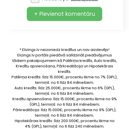
+ Pievienot komentāru
* Elizings.lv neizsniedz kredītus un nav aizdevējs!
Elizings.lv portāls piedāvā salīdzināt piedāvājumus
tādiem pakalpojumiem kā Patēriņa kredīts, Auto kredīts,
Kredītu apvienošana, Pārkreditācija un Hipotekārais
kredīts.
Patēriņa kredīts: līdz 15.000€, procentu likme no 7% (GPL),
termiņš: no 6 līdz 84 mēnešiem;
Auto kredīts: līdz 25.000€, procentu likme no 6% (GPL),
termiņš: no 6 līdz 84 mēnešiem;
Kredītu apvienošana: līdz 15.000€, procentu likme no 9%
(GPL), termiņš: no 6 līdz 84 mēnešiem;
Pārkreditācija: līdz 15.000€, procentu likme no 9% (GPL),
termiņš: no 6 līdz 84 mēnešiem;
Hipotekārais kredīts: līdz 200.000€, procentu likme no
4% (GPL), termiņš: no 6 līdz 240 mēnešiem;