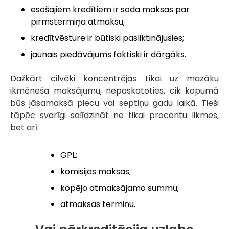
esošajiem kredītiem ir soda maksas par
pirmstermiņa atmaksu;
kredītvēsture ir būtiski pasliktinājusies;
jaunais piedāvājums faktiski ir dārgāks.
Dažkārt cilvēki koncentrējas tikai uz mazāku
ikmēneša maksājumu, nepaskatoties, cik kopumā
būs jāsamaksā piecu vai septiņu gadu laikā. Tieši
tāpēc svarīgi salīdzināt ne tikai procentu likmes,
bet arī:
GPL;
komisijas maksas;
kopējo atmaksājamo summu;
atmaksas termiņu.