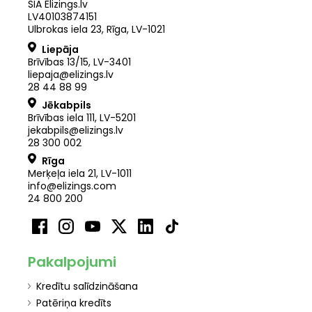
SIA Elizings.lv
LV40103874151
Ulbrokas iela 23, Rīga, LV-1021
Liepāja
Brīvības 13/15, LV-3401
liepaja@elizings.lv
28 44 88 99
Jēkabpils
Brīvības iela 111, LV-5201
jekabpils@elizings.lv
28 300 002
Rīga
Merķeļa iela 21
,
LV
-
1011
info@elizings.com
24 800 200
Pakalpojumi
Kredītu salīdzināšana
Patēriņa kredīts