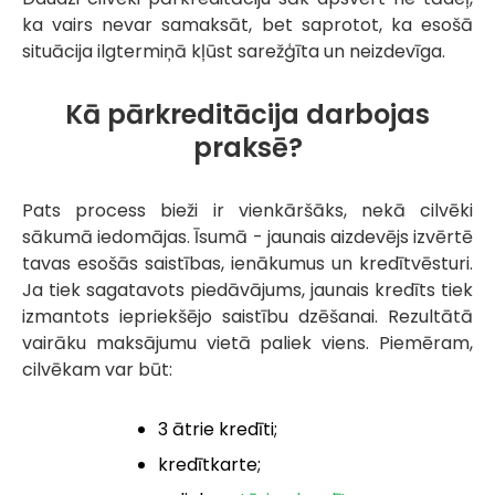
ka vairs nevar samaksāt, bet saprotot, ka esošā
situācija ilgtermiņā kļūst sarežģīta un neizdevīga.
Kā pārkreditācija darbojas
praksē?
Pats process bieži ir vienkāršāks, nekā cilvēki
sākumā iedomājas. Īsumā - jaunais aizdevējs izvērtē
tavas esošās saistības, ienākumus un kredītvēsturi.
Ja tiek sagatavots piedāvājums, jaunais kredīts tiek
izmantots iepriekšējo saistību dzēšanai. Rezultātā
vairāku maksājumu vietā paliek viens. Piemēram,
cilvēkam var būt:
3 ātrie kredīti;
kredītkarte;