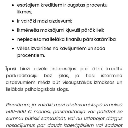
esošajiem kredītiem ir augstas procentu
likmes;
ir vairāki mazi aizdevumi;
ikmēneša maksājumi kļuvuši pārāk lieli;
nepieciešama lielāka finanšu pārskatāmība;
vēlies izvairīties no kavējumiem un soda
procentiem.
Īpaši bieži cilvēki interesējas par ātro kredītu
pārkreditāciju bez ķīlas, jo tieši īstermiņa
aizdevumiem mēdz būt visaugstākās izmaksas un
lielākais psiholoģiskais slogs.
Piemēram, ja vairāki mazi aizdevumi kopā izmaksā
500-600 € mēnesī, pārkreditācija var palīdzēt šo
summu būtiski samazināt, vai nu uzlabojot dārgus
nosacījumus par daudz izdevīgākiem vai sadalot