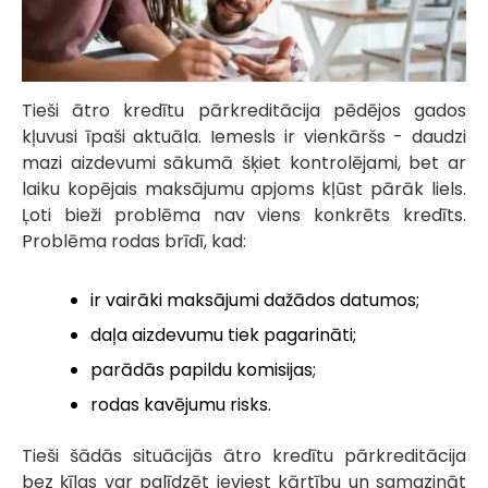
Tieši ātro kredītu pārkreditācija pēdējos gados
kļuvusi īpaši aktuāla. Iemesls ir vienkāršs - daudzi
mazi aizdevumi sākumā šķiet kontrolējami, bet ar
laiku kopējais maksājumu apjoms kļūst pārāk liels.
Ļoti bieži problēma nav viens konkrēts kredīts.
Problēma rodas brīdī, kad:
ir vairāki maksājumi dažādos datumos;
daļa aizdevumu tiek pagarināti;
parādās papildu komisijas;
rodas kavējumu risks.
Tieši šādās situācijās ātro kredītu pārkreditācija
bez ķīlas var palīdzēt ieviest kārtību un samazināt