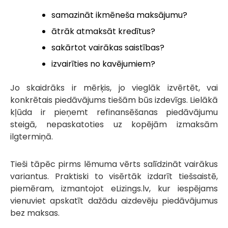
samazināt ikmēneša maksājumu?
ātrāk atmaksāt kredītus?
sakārtot vairākas saistības?
izvairīties no kavējumiem?
Jo skaidrāks ir mērķis, jo vieglāk izvērtēt, vai
konkrētais piedāvājums tiešām būs izdevīgs. Lielākā
kļūda ir pieņemt refinansēšanas piedāvājumu
steigā, nepaskatoties uz kopējām izmaksām
ilgtermiņā.
Tieši tāpēc pirms lēmuma vērts salīdzināt vairākus
variantus. Praktiski to visērtāk izdarīt tiešsaistē,
piemēram, izmantojot eLizings.lv, kur iespējams
vienuviet apskatīt dažādu aizdevēju piedāvājumus
bez maksas.