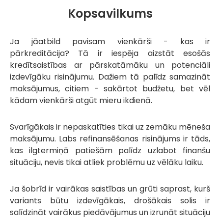
Kopsavilkums
Ja jāatbild pavisam vienkārši - kas ir
pārkreditācija? Tā ir iespēja aizstāt esošās
kredītsaistības ar pārskatāmāku un potenciāli
izdevīgāku risinājumu. Dažiem tā palīdz samazināt
maksājumus, citiem - sakārtot budžetu, bet vēl
kādam vienkārši atgūt mieru ikdienā.
Svarīgākais ir nepaskatīties tikai uz zemāku mēneša
maksājumu. Labs refinansēšanas risinājums ir tāds,
kas ilgtermiņā patiešām palīdz uzlabot finanšu
situāciju, nevis tikai atliek problēmu uz vēlāku laiku.
Ja šobrīd ir vairākas saistības un grūti saprast, kurš
variants būtu izdevīgākais, drošākais solis ir
salīdzināt vairākus piedāvājumus un izrunāt situāciju