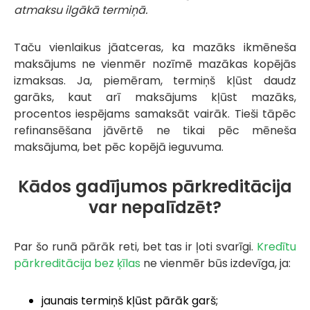
atmaksu ilgākā termiņā.
Taču vienlaikus jāatceras, ka mazāks ikmēneša
maksājums ne vienmēr nozīmē mazākas kopējās
izmaksas. Ja, piemēram, termiņš kļūst daudz
garāks, kaut arī maksājums kļūst mazāks,
procentos iespējams samaksāt vairāk. Tieši tāpēc
refinansēšana jāvērtē ne tikai pēc mēneša
maksājuma, bet pēc kopējā ieguvuma.
Kādos gadījumos pārkreditācija
var nepalīdzēt?
Par šo runā pārāk reti, bet tas ir ļoti svarīgi.
Kredītu
pārkreditācija bez ķīlas
ne vienmēr būs izdevīga, ja:
jaunais termiņš kļūst pārāk garš;