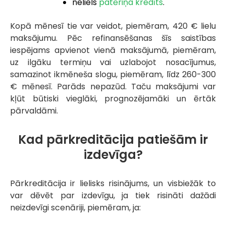
neliels
patēriņa kredīts
.
Kopā mēnesī tie var veidot, piemēram, 420 € lielu
maksājumu. Pēc refinansēšanas šīs saistības
iespējams apvienot vienā maksājumā, piemēram,
uz ilgāku termiņu vai uzlabojot nosacījumus,
samazinot ikmēneša slogu, piemēram, līdz 260-300
€ mēnesī. Parāds nepazūd. Taču maksājumi var
kļūt būtiski vieglāki, prognozējamāki un ērtāk
pārvaldāmi.
Kad pārkreditācija patiešām ir
izdevīga?
Pārkreditācija ir lielisks risinājums, un visbiežāk to
var dēvēt par izdevīgu, ja tiek risināti dažādi
neizdevīgi scenāriji, piemēram, ja: