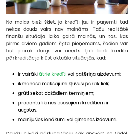
No malas bieži šķiet, ja kredīti jau ir paņemti, tad
nekas daudz vairs nav maināms. Taču realitātē
finanšu situācija laika gaitā mainās, un tas, kas
pirms diviem gadiem šķita pieņemams, šodien var
būt pārāk dārgs vai neērts. Ļoti bieži kredītu
pārkreditācija kļūst aktuāla situācijās, kad:
ir vairāki
ātrie kredīti
vai patēriņa aizdevumi;
ikmēneša maksājumi kļuvuši pārāk lieli;
grūti sekot dažādiem termiņiem;
procentu likmes esošajiem kredītiem ir
augstas;
mainījušies ienākumi vai ģimenes izdevumi.
Daudzi cilvēki pārkreditāciju sāk apsvērt ne tādēļ,