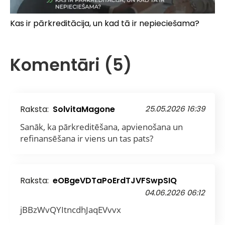
Kas ir pārkreditācija, un kad tā ir nepieciešama?
Komentāri (5)
Raksta:
SolvitaMagone
25.05.2026 16:39
Sanāk, ka pārkreditēšana, apvienošana un
refinansēšana ir viens un tas pats?
Raksta:
eOBgeVDTaPoErdTJVFSwpSIQ
04.06.2026 06:12
jBBzWvQYItncdhJaqEVvvx