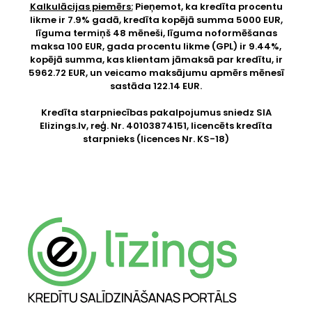
Kalkulācijas piemērs:
Pieņemot, ka kredīta procentu
likme ir 7.9% gadā, kredīta kopējā summa 5000 EUR,
līguma termiņš 48 mēneši, līguma noformēšanas
maksa 100 EUR, gada procentu likme (GPL) ir 9.44%,
kopējā summa, kas klientam jāmaksā par kredītu, ir
5962.72 EUR, un veicamo maksājumu apmērs mēnesī
sastāda 122.14 EUR.
Kredīta starpniecības pakalpojumus sniedz SIA
Elizings.lv
, reģ. Nr. 40103874151, licencēts kredīta
starpnieks (licences Nr. KS-18)