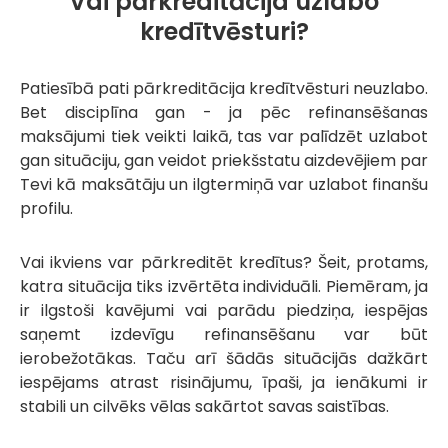
Vai pārkreditācija uzlabo
kredītvēsturi?
Patiesībā pati pārkreditācija kredītvēsturi neuzlabo.
Bet disciplīna gan - ja pēc refinansēšanas
maksājumi tiek veikti laikā, tas var palīdzēt uzlabot
gan situāciju, gan veidot priekšstatu aizdevējiem par
Tevi kā maksātāju un ilgtermiņā var uzlabot finanšu
profilu.
Vai ikviens var pārkreditēt kredītus? Šeit, protams,
katra situācija tiks izvērtēta individuāli. Piemēram, ja
ir ilgstoši kavējumi vai parādu piedziņa, iespējas
saņemt izdevīgu refinansēšanu var būt
ierobežotākas. Taču arī šādās situācijās dažkārt
iespējams atrast risinājumu, īpaši, ja ienākumi ir
stabili un cilvēks vēlas sakārtot savas saistības.