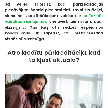
Ja vēlies saprast, kādi pārkreditācijas
piedāvājumi šobrīd pieejami tieši tavai situācijai,
viens no vienkāršākajiem veidiem ir
salīdzināt
vairākus risinājumus
vienuviet, piemēram, caur
eLizings.lv. Tas ļauj ātri redzēt iespējamos
nosacījumus un saprast, vai refinansēšana
vispār būs izdevīga.
Ātro kredītu pārkreditācija, kad
tā kļūst aktuāla?