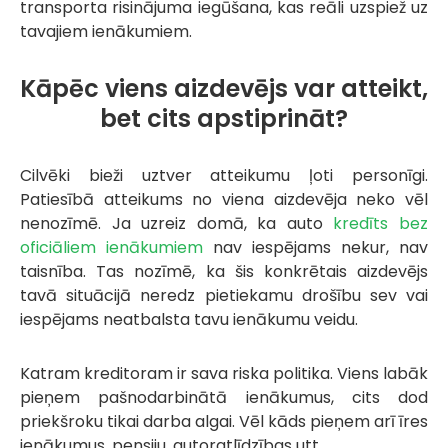
transporta risinājuma iegūšana, kas reāli uzspiež uz
tavajiem ienākumiem.
Kāpēc viens aizdevējs var atteikt,
bet cits apstiprināt?
Cilvēki bieži uztver atteikumu ļoti personīgi.
Patiesībā atteikums no viena aizdevēja neko vēl
nenozīmē. Ja uzreiz domā, ka auto
kredīts bez
oficiāliem ienākumiem
nav iespējams nekur, nav
taisnība. Tas nozīmē, ka šis konkrētais aizdevējs
tavā situācijā neredz pietiekamu drošību sev vai
iespējams neatbalsta tavu ienākumu veidu.
Katram kreditoram ir sava riska politika. Viens labāk
pieņem pašnodarbinātā ienākumus, cits dod
priekšroku tikai darba algai. Vēl kāds pieņem arī īres
ienākumus, pensiju, autoratlīdzības utt.