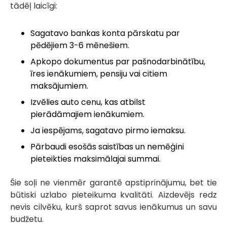
tādēļ laicīgi:
Sagatavo bankas konta pārskatu par
pēdējiem 3-6 mēnešiem.
Apkopo dokumentus par pašnodarbinātību,
īres ienākumiem, pensiju vai citiem
maksājumiem.
Izvēlies auto cenu, kas atbilst
pierādāmajiem ienākumiem.
Ja iespējams, sagatavo pirmo iemaksu.
Pārbaudi esošās saistības un nemēģini
pieteikties maksimālajai summai.
Šie soļi ne vienmēr garantē apstiprinājumu, bet tie
būtiski uzlabo pieteikuma kvalitāti. Aizdevējs redz
nevis cilvēku, kurš saprot savus ienākumus un savu
budžetu.