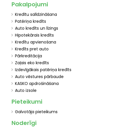
Pakalpojumi
Kredītu salīdzināšana
Patēriņa kredīts
Auto kredīts un līzings
Hipotekārais kredīts
Kredītu apvienošana
Kredīts pret auto
Pārkreditācija
Zaļais eko kredīts
Izdevīgākais patēriņa kredīts
Auto vēstures pārbaude
KASKO apdrošināšana
Auto izsole
Pieteikumi
Galvotāja pieteikums
Noderīgi