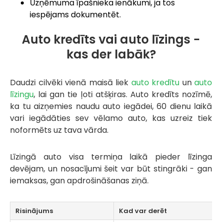
Uzņēmuma īpašnieka ienākumi, ja tos
iespējams dokumentēt.
Auto kredīts vai auto līzings -
kas der labāk?
Daudzi cilvēki vienā maisā liek
auto kredītu
un
auto
līzingu
, lai gan tie ļoti atšķiras. Auto kredīts nozīmē,
ka tu aizņemies naudu auto iegādei, 60 dienu laikā
vari iegādāties sev vēlamo auto, kas uzreiz tiek
noformēts uz tava vārda.
Līzingā auto visa termiņa laikā pieder līzinga
devējam, un nosacījumi šeit var būt stingrāki - gan
iemaksas, gan apdrošināšanas ziņā.
Risinājums
Kad var derēt