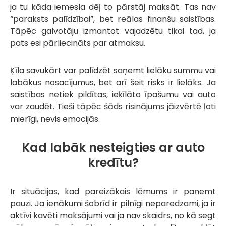
ja tu kāda iemesla dēļ to pārstāj maksāt. Tas nav
“paraksts palīdzībai”, bet reālas finanšu saistības.
Tāpēc galvotāju izmantot vajadzētu tikai tad, ja
pats esi pārliecināts par atmaksu.
Ķīla savukārt var palīdzēt saņemt lielāku summu vai
labākus nosacījumus, bet arī šeit risks ir lielāks. Ja
saistības netiek pildītas, ieķīlāto īpašumu vai auto
var zaudēt. Tieši tāpēc šāds risinājums jāizvērtē ļoti
mierīgi, nevis emocijās.
Kad labāk nesteigties ar auto
kredītu?
Ir situācijas, kad pareizākais lēmums ir paņemt
pauzi. Ja ienākumi šobrīd ir pilnīgi neparedzami, ja ir
aktīvi kavēti maksājumi vai ja nav skaidrs, no kā segt