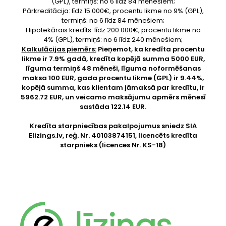
(GPL), termiņš: no 6 līdz 84 mēnešiem;
Pārkreditācija: līdz 15.000€, procentu likme no 9% (GPL),
termiņš: no 6 līdz 84 mēnešiem;
Hipotekārais kredīts: līdz 200.000€, procentu likme no
4% (GPL), termiņš: no 6 līdz 240 mēnešiem;
Kalkulācijas piemērs:
Pieņemot, ka kredīta procentu
likme ir 7.9% gadā, kredīta kopējā summa 5000 EUR,
līguma termiņš 48 mēneši, līguma noformēšanas
maksa 100 EUR, gada procentu likme (GPL) ir 9.44%,
kopējā summa, kas klientam jāmaksā par kredītu, ir
5962.72 EUR, un veicamo maksājumu apmērs mēnesī
sastāda 122.14 EUR.
Kredīta starpniecības pakalpojumus sniedz SIA
Elizings.lv
, reģ. Nr. 40103874151, licencēts kredīta
starpnieks (licences Nr. KS-18)