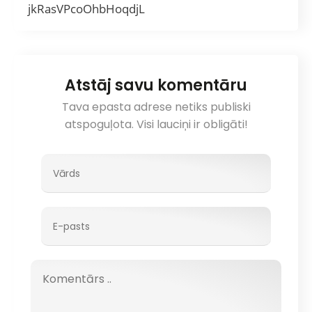
jkRasVPcoOhbHoqdjL
Atstāj savu komentāru
Tava epasta adrese netiks publiski
atspoguļota. Visi lauciņi ir obligāti!