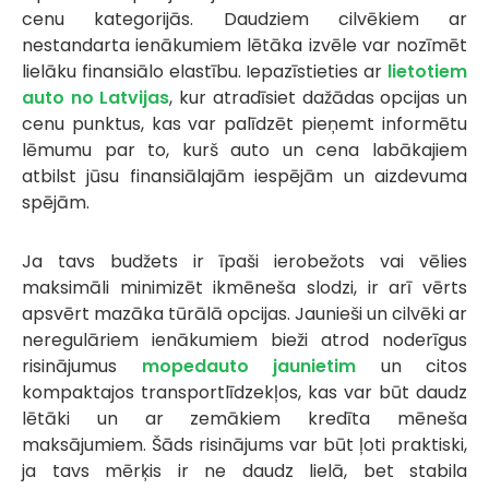
cenu kategorijās. Daudziem cilvēkiem ar
nestandarta ienākumiem lētāka izvēle var nozīmēt
lielāku finansiālo elastību. Iepazīstieties ar
lietotiem
auto no Latvijas
, kur atradīsiet dažādas opcijas un
cenu punktus, kas var palīdzēt pieņemt informētu
lēmumu par to, kurš auto un cena labākajiem
atbilst jūsu finansiālajām iespējām un aizdevuma
spējām.
Ja tavs budžets ir īpaši ierobežots vai vēlies
maksimāli minimizēt ikmēneša slodzi, ir arī vērts
apsvērt mazāka tūrālā opcijas. Jaunieši un cilvēki ar
neregulāriem ienākumiem bieži atrod noderīgus
risinājumus
mopedauto jaunietim
un citos
kompaktajos transportlīdzekļos, kas var būt daudz
lētāki un ar zemākiem kredīta mēneša
maksājumiem. Šāds risinājums var būt ļoti praktiski,
ja tavs mērķis ir ne daudz lielā, bet stabila