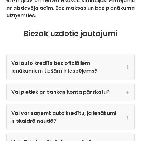
eLizings.lv un redzēt esošās situācijas vērtējumu
ar aizdevēja acīm. Bez maksas un bez pienākuma
aizņemties.
Biežāk uzdotie jautājumi
Vai auto kredīts bez oficiāliem
ienākumiem tiešām ir iespējams?
Vai pietiek ar bankas konta pārskatu?
Vai var saņemt auto kredītu, ja ienākumi
ir skaidrā naudā?