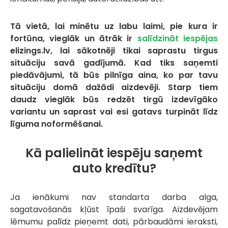
Tā vietā, lai minētu uz labu laimi, pie kura ir
fortūna, vieglāk un ātrāk ir
salīdzināt iespējas
elizings.lv, lai sākotnēji tikai saprastu tirgus
situāciju savā gadījumā. Kad tiks saņemti
piedāvājumi, tā būs pilnīga aina, ko par tavu
situāciju domā dažādi aizdevēji. Starp tiem
daudz vieglāk būs redzēt tirgū izdevīgāko
variantu un saprast vai esi gatavs turpināt līdz
līguma noformēšanai.
Kā palielināt iespēju saņemt
auto kredītu?
Ja ienākumi nav standarta darba alga,
sagatavošanās kļūst īpaši svarīga. Aizdevējam
lēmumu palīdz pieņemt dati, pārbaudāmi ieraksti,