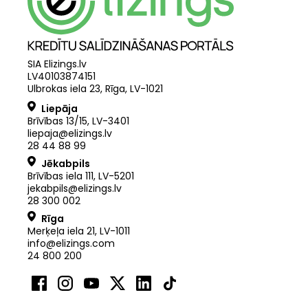
SIA Elizings.lv
LV40103874151
Ulbrokas iela 23, Rīga, LV-1021
Liepāja
Brīvības 13/15, LV-3401
liepaja@elizings.lv
28 44 88 99
Jēkabpils
Brīvības iela 111, LV-5201
jekabpils@elizings.lv
28 300 002
Rīga
Merķeļa iela 21
,
LV
-
1011
info@elizings.com
24 800 200