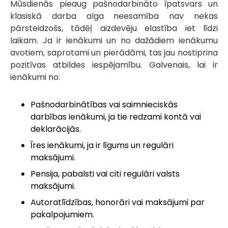
Mūsdienās pieaug pašnodarbināto īpatsvars un
klasiskā darba alga neesamība nav nekas
pārsteidzošs, tādēļ aizdevēju elastība iet līdzi
laikam. Ja ir ienākumi un no dažādiem ienākumu
avotiem, saprotami un pierādāmi, tas jau nostiprina
pozitīvas atbildes iespējamību. Galvenais, lai ir
ienākumi no:
Pašnodarbinātības vai saimnieciskās
darbības ienākumi, ja tie redzami kontā vai
deklarācijās.
Īres ienākumi, ja ir līgums un regulāri
maksājumi.
Pensija, pabalsti vai citi regulāri valsts
maksājumi.
Autoratlīdzības, honorāri vai maksājumi par
pakalpojumiem.