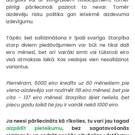
pilnīgi pārliecinoši paziņot to nevar. Tomēr
aizdevēju risku politika gan ietekmē aizdevuma
izdevīgumu.
Tāpēc šeit salīdzināšana ir īpaši svarīga. Starpība
starp diviem piedāvājumiem var būt ne tikai daži
eiro mēnesī, bet arī vairāki simti vai tūkstoši eiro
visā atmaksas laikā. Kas veidojas vien nesalīdzinot
variantus.
Piemēram, 5000 eiro kredīts uz 60 mēnešiem pie
viena aizdevēja var nozīmēt 118 eiro mēnesī, bet pie
cita - 137 eiro mēnesī. Starpība šķiet neliela, bet
piecu gadu laikā tie jau ir vairāk nekā 1000 eiro.
Ja neesi pārliecināts kā rīkoties, tu vari jau tagad
aizpildīt pieteikumu
, bez sagatavošanās