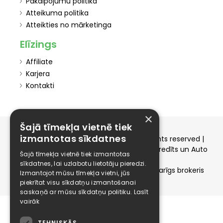
Pakalpojumu politika
Atteikuma politika
Atteikties no mārketinga
Elīzings
Affiliate
Karjera
Kontakti
×
Šajā tīmekļa vietnē tiek
izmantotas sīkdatnes
Copyright © 2015-2026 elizings.lv | All rights reserved |
elizings - Kredītu salīdzināšana, Patēriņa kredīts un Auto
Šajā tīmekļa vietnē tiek izmantotas
līzings
sīkdatnes, lai uzlabotu lietotāju pieredzi.
SIA ELIZINGS.LV - pilnvaru apjoms - neatkarīgs brokeris
Izmantojot mūsu tīmekļa vietni, jūs
piekrītat visu sīkdatņu izmantošanai
saskaņā ar mūsu sīkdatņu politiku.
Lasīt
vairāk
TEHNISKĀS