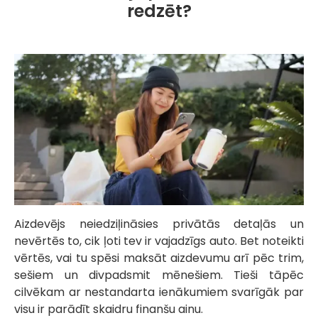
redzēt?
Aizdevējs neiedziļināsies privātās detaļās un
nevērtēs to, cik ļoti tev ir vajadzīgs auto. Bet noteikti
vērtēs, vai tu spēsi maksāt aizdevumu arī pēc trim,
sešiem un divpadsmit mēnešiem. Tieši tāpēc
cilvēkam ar nestandarta ienākumiem svarīgāk par
visu ir parādīt skaidru finanšu ainu.