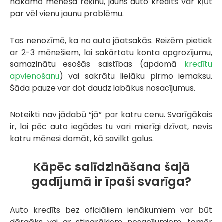
nākamo mēneša rēķinu, jauns auto kredīts var kļūt
par vēl vienu jaunu problēmu.
Tas nenozīmē, ka no auto jāatsakās. Reizēm pietiek
ar 2-3 mēnešiem, lai sakārtotu konta apgrozījumu,
samazinātu esošās saistības (apdomā
kredītu
apvienošanu
) vai sakrātu lielāku pirmo iemaksu.
Šāda pauze var dot daudz labākus nosacījumus.
Noteikti nav jādabū “jā” par katru cenu. Svarīgākais
ir, lai pēc auto iegādes tu vari mierīgi dzīvot, nevis
katru mēnesi domāt, kā savilkt galus.
Kāpēc salīdzināšana šajā
gadījumā ir īpaši svarīga?
Auto kredīts bez oficiāliem ienākumiem var būt
dārgāks vai ar stingrākiem nosacījumiem, tomēr