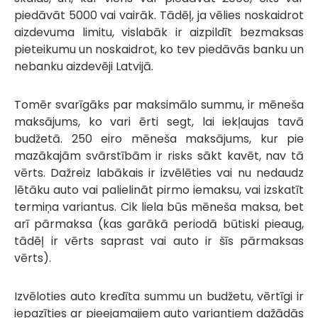
piedāvāt 5000 vai vairāk. Tādēļ, ja vēlies noskaidrot
aizdevuma limitu, vislabāk ir aizpildīt bezmaksas
pieteikumu un noskaidrot, ko tev piedāvās banku un
nebanku aizdevēji Latvijā.
Tomēr svarīgāks par maksimālo summu, ir mēneša
maksājums, ko vari ērti segt, lai iekļaujas tavā
budžetā. 250 eiro mēneša maksājums, kur pie
mazākajām svārstībām ir risks sākt kavēt, nav tā
vērts. Dažreiz labākais ir izvēlēties vai nu nedaudz
lētāku auto vai palielināt pirmo iemaksu, vai izskatīt
termiņa variantus. Cik liela būs mēneša maksa, bet
arī pārmaksa (kas garākā periodā būtiski pieaug,
tādēļ ir vērts saprast vai auto ir šīs pārmaksas
vērts).
Izvēloties auto kredīta summu un budžetu, vērtīgi ir
iepazīties ar pieejamajiem auto variantiem dažādās