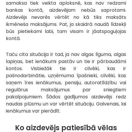
samaksa tiek veikta aploksnē, kas nav redzami
bankas kontā, aizdevējam nebūs saprotami.
Aizdevējs nevarēs vērtēt no kā tiks maksāts
ikmēneša maksājums. Pat, ja skaidrā naudā līdzekļi
būs pietiekami labi, tam visam ir jāatspoguļojas
kontā.
Taču cita situācija ir tad, ja nav algas līguma, algas
lapiņas, bet ienākumi pastāv un tie ir pārbaudāmi
kontos. Visbiežāk tie ir cilvēki, kas ir
pašnodarbinātie, uzņēmuma īpašnieki, cilvēki, kas
saņem īres ienākumus, pensiju, autoratlīdzību vai
regulārus maksājumus par sniegtiem
pakalpojumiem. Šādos gadījumos aizdevējs redz
naudas plūsmu un var vērtēt situāciju. Galvenais, lai
ienākumus var pierādīt.
Ko aizdevējs patiesībā vēlas