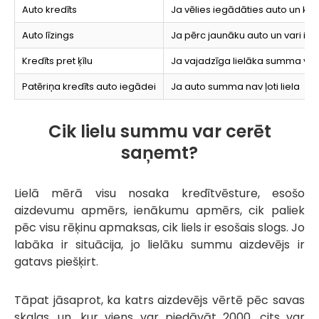
Auto kredīts
Ja vēlies iegādāties auto un kļū
Auto līzings
Ja pērc jaunāku auto un vari izpi
Kredīts pret ķīlu
Ja vajadzīga lielāka summa vai c
Patēriņa kredīts auto iegādei
Ja auto summa nav ļoti liela
Cik lielu summu var cerēt
saņemt?
Lielā mērā visu nosaka kredītvēsture, esošo
aizdevumu apmērs, ienākumu apmērs, cik paliek
pēc visu rēķinu apmaksas, cik liels ir esošais slogs. Jo
labāka ir situācija, jo lielāku summu aizdevējs ir
gatavs piešķirt.
Tāpat jāsaprot, ka katrs aizdevējs vērtē pēc savas
skalas, un, kur viens var piedāvāt 2000, cits var