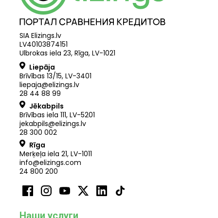
SIA Elizings.lv
LV40103874151
Ulbrokas iela 23, Rīga, LV-1021
Liepāja
Brīvības 13/15, LV-3401
liepaja@elizings.lv
28 44 88 99
Jēkabpils
Brīvības iela 111, LV-5201
jekabpils@elizings.lv
28 300 002
Rīga
Merķeļa iela 21
,
LV
-
1011
info@elizings.com
24 800 200
Наши услуги