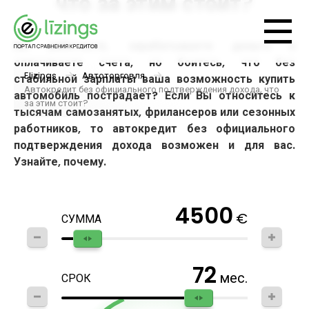
что за этим стоит?
Вы работаете, зарабатываете деньги и
оплачиваете счета, но боитесь, что без
Elizings
Автоторговля
стабильной зарплаты ваша возможность купить
Автокредит без официального подтверждения дохода, что
автомобиль пострадает? Если Вы относитесь к
за этим стоит?
тысячам самозанятых, фрилансеров или сезонных
работников, то автокредит без официального
подтверждения дохода возможен и для вас.
Узнайте, почему.
4500
€
СУММА
72
мес.
СРОК