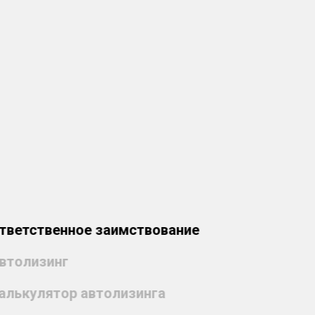
тветственное заимствование
втолизинг
алькулятор автолизинга