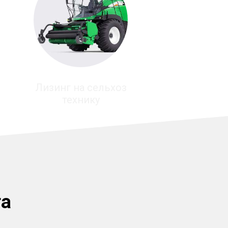
Лизинг на сельхоз
технику
га