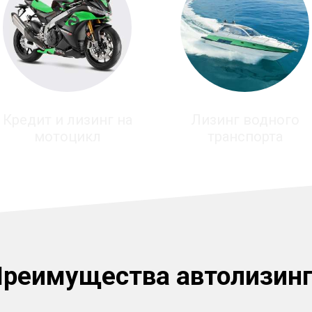
Кредит и лизинг на
Лизинг водного
мотоцикл
транспорта
реимущества автолизин