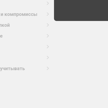
и и компромиссы
пкой
е
 учитывать