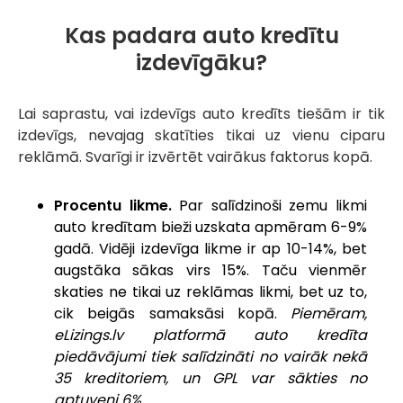
Kas padara auto kredītu
izdevīgāku?
Lai saprastu, vai izdevīgs auto kredīts tiešām ir tik
izdevīgs, nevajag skatīties tikai uz vienu ciparu
reklāmā. Svarīgi ir izvērtēt vairākus faktorus kopā.
Procentu likme.
Par salīdzinoši zemu likmi
auto kredītam bieži uzskata apmēram 6-9%
gadā. Vidēji izdevīga likme ir ap 10-14%, bet
augstāka sākas virs 15%. Taču vienmēr
skaties ne tikai uz reklāmas likmi, bet uz to,
cik beigās samaksāsi kopā.
Piemēram,
eLizings.lv platformā auto kredīta
piedāvājumi tiek salīdzināti no vairāk nekā
35 kreditoriem, un GPL var sākties no
aptuveni 6%.