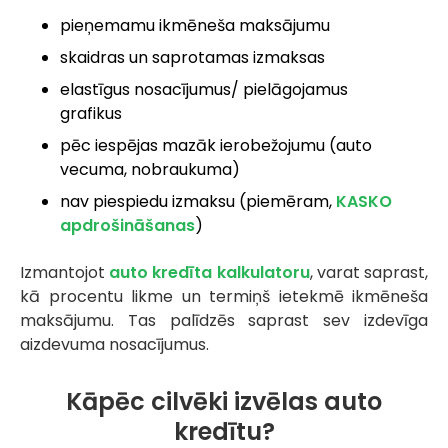
pieņemamu ikmēneša maksājumu
skaidras un saprotamas izmaksas
elastīgus nosacījumus/ pielāgojamus
grafikus
pēc iespējas mazāk ierobežojumu (auto
vecuma, nobraukuma)
nav piespiedu izmaksu (piemēram,
KASKO
apdrošināšanas
)
Izmantojot
auto kredīta kalkulatoru
, varat saprast,
kā procentu likme un termiņš ietekmē ikmēneša
maksājumu. Tas palīdzēs saprast sev izdevīga
aizdevuma nosacījumus.
Kāpēc cilvēki izvēlas auto
kredītu?