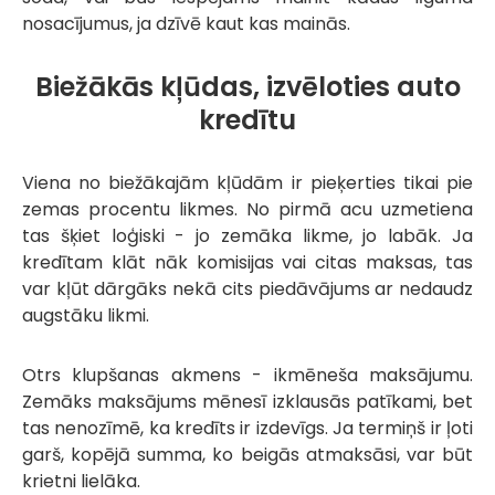
nosacījumus, ja dzīvē kaut kas mainās.
Biežākās kļūdas, izvēloties auto
kredītu
Viena no biežākajām kļūdām ir pieķerties tikai pie
zemas procentu likmes. No pirmā acu uzmetiena
tas šķiet loģiski - jo zemāka likme, jo labāk. Ja
kredītam klāt nāk komisijas vai citas maksas, tas
var kļūt dārgāks nekā cits piedāvājums ar nedaudz
augstāku likmi.
Otrs klupšanas akmens - ikmēneša maksājumu.
Zemāks maksājums mēnesī izklausās patīkami, bet
tas nenozīmē, ka kredīts ir izdevīgs. Ja termiņš ir ļoti
garš, kopējā summa, ko beigās atmaksāsi, var būt
krietni lielāka.