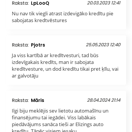
Raksta:
LpLooQ
20.03.2023 12:41
Nu nav tik viegli atrast izdevigāko kredītu pie
sabojatas kredtvēstures
Raksta:
Pjotrs
25.05.2023 12:40
Ja viss kartībā ar kredītvesturi, tad būs
izdevīgakais kredīts, man ir sabojata
kredītvesture, un dod kredītu tikai pret ķīlu, vai
ar galvotāju
Raksta:
Māris
28.04.2024 21:14
Ilgi biju meklējis sev lietotu automašīnu un
finansējumu tai iegādei. Viss labākais
piedāvājums sanāca tieši ar Elizings auto
kredītu. Tāpēc visiem iesaku