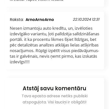
Raksta:
ArnoArnoArno
22.10.2024 12:31
Nesen izmantoju auto kredītu, un, izvēloties
izdevīgāko variantu, ļoti palīdzēja salīdzināšanas
portāli. it ka procentu likmes šķiet līdzīgas, bet
pēc detalizētas analīzes atklājas lielas atšķirības
nosacījumos. Rūpīgi izpētīt visus piedāvājumus-
tas ir galvēnais, nevis ņemt pirmo, kas izskatās
izdevīgs!!!!
Atstāj savu komentāru
Tava epasta adrese netiks publiski
atspoguļota. Visi lauciņi ir obligāti!