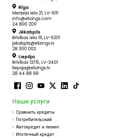
Rīga
Merķeļa iela 21
,
LV
-
1011
info@elizings.com
24 800 200
Jēkabpils
Brīvības iela 111, LV-5201
jekabpils@elizings.lv
28 300 002
Liepāja
Brīvības 13/15, LV-3401
liepaja@elizings.lv
28 44 88 99
Наши услуги
Сравнить кредиты
Потребительский
Автокредит и лизинг
Ипотечный кредит