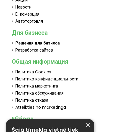
Акции
Новости
Е-комерция
Автоторговля
Для бизнеса
Решения для бизнеса
Разработка сайтов
Общая информация
Политика Cookies
Политикa конфиденциальности
Политика маркетинга
Политика обслуживания
Политика отказа
Atteikties no mārketinga
Elīzings
×
Šajā tīmekļa vietnē tiek
Affiliate