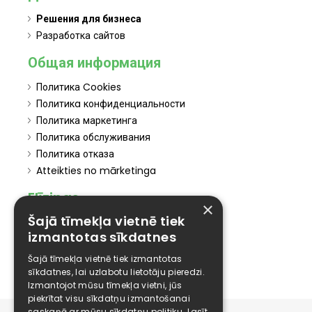
Решения для бизнеса
Разработка сайтов
Общая информация
Политика Cookies
Политикa конфиденциальности
Политика маркетинга
Политика обслуживания
Политика отказа
Atteikties no mārketinga
Elīzings
×
Šajā tīmekļa vietnē tiek
Affiliate
izmantotas sīkdatnes
Карьера
Контакты
Šajā tīmekļa vietnē tiek izmantotas
sīkdatnes, lai uzlabotu lietotāju pieredzi.
Izmantojot mūsu tīmekļa vietni, jūs
piekrītat visu sīkdatņu izmantošanai
saskaņā ar mūsu sīkdatņu politiku.
Lasīt