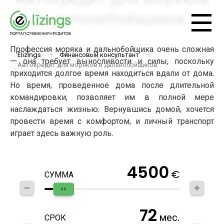
и дальнобойщиков
Профессия моряка и дальнобойщика очень сложная
Elizings
Финансовый консультант
— она требует выносливости и силы, поскольку
Автокредит для моряков и дальнобойщиков
приходится долгое время находиться вдали от дома.
Но время, проведенное дома после длительной
командировки, позволяет им в полной мере
наслаждаться жизнью. Вернувшись домой, хочется
провести время с комфортом, и личный транспорт
играет здесь важную роль.
4500
€
СУММА
72
мес.
СРОК