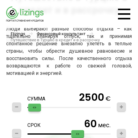
кредит и в рассрочку
Люди выбирают разные способы отдыха – как
Elizings
Финансовый консультант
тщательно планируя отпуск, так и принимая
Путешествие в Турцию в кредит и в рассрочку
спонтанное решение внезапно улететь в теплые
страны, чтобы обрести душевное равновесие и
восстановить силы. После качественного отдыха
возвращаются к работе со свежей головой,
мотивацией и энергией.
2500
€
СУММА
60
мес.
СРОК