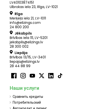
LV40103874151
Ulbrokas iela 23, Rīga, LV-1021
Rīga
Merķeļa iela 21
,
LV
-
1011
info@elizings.com
24 800 200
Jēkabpils
Brīvības iela 111, LV-5201
jekabpils@elizings.lv
28 300 002
Liepāja
Brīvības 13/15, LV-3401
liepaja@elizings.lv
28 44 88 99
Наши услуги
Сравнить кредиты
Потребительский
Автокредит и лизинг