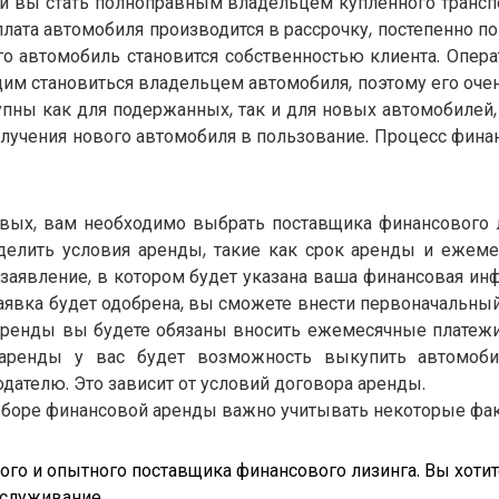
 ли вы стать полноправным владельцем купленного трансп
лата автомобиля производится в рассрочку, постепенно п
ого автомобиль становится собственностью клиента. Опер
им становиться владельцем автомобиля, поэтому его очен
упны как для подержанных, так и для новых автомобилей,
олучения нового автомобиля в пользование. Процесс фина
вых, вам необходимо выбрать поставщика финансового 
делить условия аренды, такие как срок аренды и ежеме
 заявление, в котором будет указана ваша финансовая ин
аявка будет одобрена, вы сможете внести первоначальный
аренды вы будете обязаны вносить ежемесячные платежи
 аренды у вас будет возможность выкупить автомоб
одателю. Это зависит от условий договора аренды.
боре финансовой аренды важно учитывать некоторые фа
о и опытного поставщика финансового лизинга. Вы хотите
бслуживание.