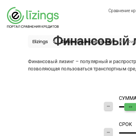
Сравнение кр
Финансовый л
Elizings
Финансовый консультант
Фин
Финансовый лизинг – популярный и распростр
позволяющая пользоваться транспортным сред
СУММ
СРОК