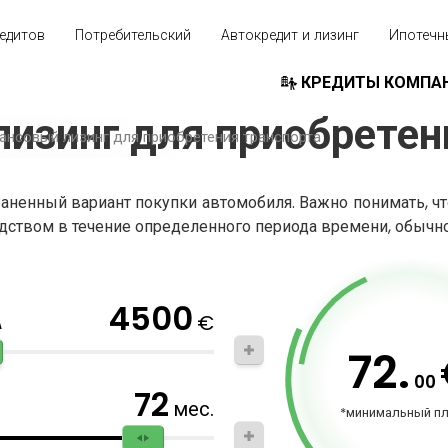
едитов
Потребительский
Автокредит и лизинг
Ипотечн
КРЕДИТЫ КОМПА
изинг для приобретен
ансовый лизинг для приобретения транспорта
аненный вариант покупки автомобиля. Важно понимать, что
ством в течение определенного периода времени, обычно
4500
€
А
72.
00
72
мес.
*минимальный п