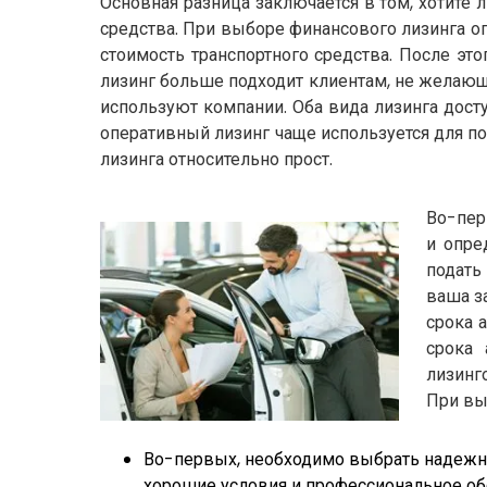
Основная разница заключается в том, хотите
средства. При выборе финансового лизинга оп
стоимость транспортного средства. После эт
лизинг больше подходит клиентам, не желающ
используют компании. Оба вида лизинга дост
оперативный лизинг чаще используется для п
лизинга относительно прост.
Во-пер
и опре
подать
ваша з
срока 
срока
лизинг
При вы
Во-первых, необходимо выбрать надежног
хорошие условия и профессиональное о