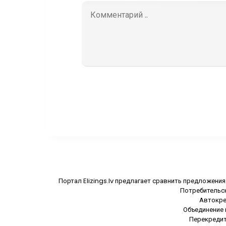
Портал Elizings.lv предлагает сравнить предложени
Потребительски
Автокред
Объединение к
Перекредито