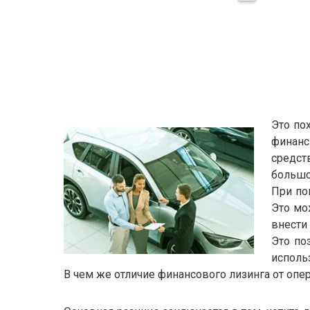
Это по
финанс
средст
большо
При по
Это мо
внести
Это по
исполь
В чем же отличие финансового лизинга от опе