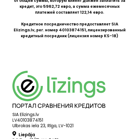
от общей суммы, которую клиент должен заплатить за
кредит, это 5962,72 евро, а сумма ежемесячных
платежей составляет 122,14 евро.
Кредитное посредничество предоставляет SIA
Elizings.lv
, рег. номер 40103874151, лицензированный
кредитный посредник (лицензия номер KS-18)
SIA Elizings.lv
LV40103874151
Ulbrokas iela 23, Rīga, LV-1021
Liepāja