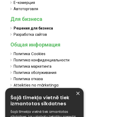
Е-комерция
Автоторговля
Для бизнеса
Решения для бизнеса
Разработка сайтов
Общая информация
Политика Cookies
Политикa конфиденциальности
Политика маркетинга
Политика обслуживания
Политика отказа
Atteikties no mārketinga
×
Elīzings
Šajā tīmekļa vietnē tiek
izmantotas sīkdatnes
Affiliate
Карьера
Šajā tīmekļa vietnē tiek izmantotas
sīkdatnes, lai uzlabotu lietotāju pieredzi.