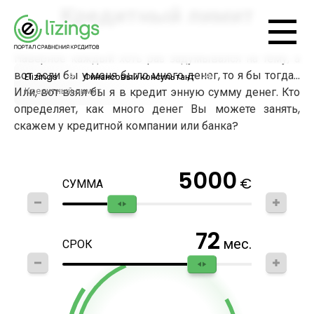
Кредитный лимит
Наверное каждый хоть раз задумывался на тему, а
вот если бы у меня было много денег, то я бы тогда…
Elizings
Финансовый консультант
Кредитный лимит
Или, вот взял бы я в кредит энную сумму денег. Кто
определяет, как много денег Вы можете занять,
скажем у кредитной компании или банка?
5000
€
СУММА
72
мес.
СРОК