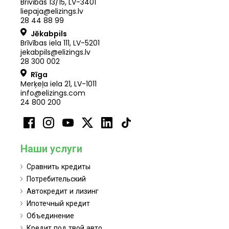
Brīvības 13/15, LV-3401
liepaja@elizings.lv
28 44 88 99
Jēkabpils
Brīvības iela 111, LV-5201
jekabpils@elizings.lv
28 300 002
Rīga
Merķeļa iela 21
,
LV
-
1011
info@elizings.com
24 800 200
Наши услуги
Сравнить кредиты
Потребительский
Автокредит и лизинг
Ипотечный кредит
Объединение
Кредит под твой авто