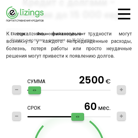
Кредит с долгами -
решения до 15 000 евро
К сожалению, финансовые трудности могут
Elizings
Финансовый консультант
Кредит с долгами - решения до 15 000 евро
возникнуть у каждого: непредвиденные расходы,
болезнь, потеря работы или просто неудачные
решения могут привести к появлению долгов.
2500
€
СУММА
60
мес.
СРОК