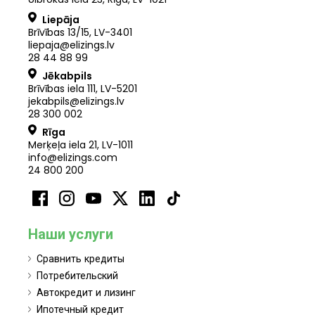
Liepāja
Brīvības 13/15, LV-3401
liepaja@elizings.lv
28 44 88 99
Jēkabpils
Brīvības iela 111, LV-5201
jekabpils@elizings.lv
28 300 002
Rīga
Merķeļa iela 21
,
LV
-
1011
info@elizings.com
24 800 200
Наши услуги
Сравнить кредиты
Потребительский
Автокредит и лизинг
Ипотечный кредит