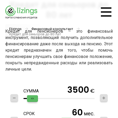
Кредит для сеньоров до
80 лет
Elizings
Финансовый консультант
Кредит для пенсионеров – это финансовый
Кредит для сеньоров до 80 лет
инструмент, позволяющий получить дополнительное
финансирование даже после выхода на пенсию. Этот
кредит предназначен для того, чтобы помочь
пенсионерам улучшить свое финансовое положение,
покрыть непредвиденные расходы или реализовать
личные цели.
3500
€
СУММА
60
мес.
СРОК