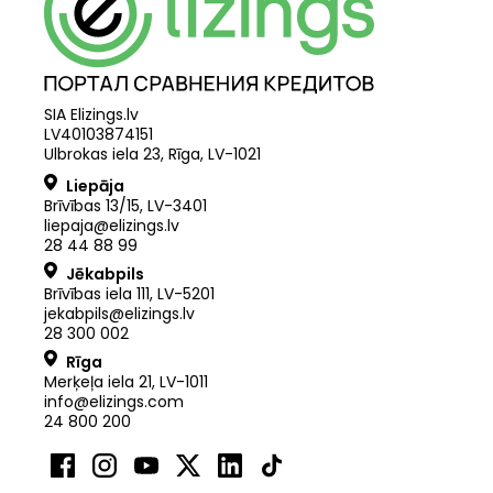
SIA Elizings.lv
LV40103874151
Ulbrokas iela 23, Rīga, LV-1021
Liepāja
Brīvības 13/15, LV-3401
liepaja@elizings.lv
28 44 88 99
Jēkabpils
Brīvības iela 111, LV-5201
jekabpils@elizings.lv
28 300 002
Rīga
Merķeļa iela 21
,
LV
-
1011
info@elizings.com
24 800 200