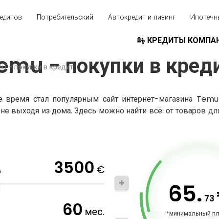
едитов
Потребительский
Автокредит и лизинг
Ипотечн
КРЕДИТЫ КОМПА
emu - покупки в кред
u - покупки в кредит
ее время стал популярным сайт интернет-магазина Temu
не выходя из дома. Здесь можно найти всё: от товаров д
3500
€
А
65.
73
60
мес.
*минимальный п