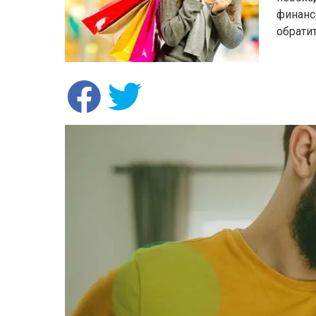
финанс
обрати