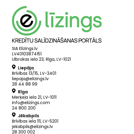
SIA Elizings.lv
LV40103874151
Ulbrokas iela 23, Rīga, LV-1021
Liepāja
Brīvības 13/15, LV-3401
liepaja@elizings.lv
28 44 88 99
Rīga
Merķeļa iela 21
,
LV
-
1011
info@elizings.com
24 800 200
Jēkabpils
Brīvības iela 111, LV-5201
jekabpils@elizings.lv
28 300 002