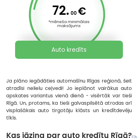
72.
€
00
*mēneša minimālais
maksājums
Auto kredīts
Ja plāno iegādāties automašīnu Rīgas reģionā, šeit
atradīsi nelielu ceļvedi! Jo ieplānot vairākus auto
apskates variantus vienā dienā - visērtāk var tieši
Rīgā. Un, protams, ka tieši galvaspilsētā atrodas arī
visplašākais auto tirgotāju klāsts un kredītdevēju
tīkls.
Kas jāzina par auto kredītu Rīgā?