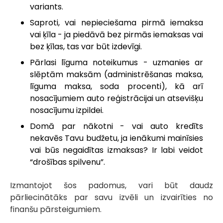
variants.
Saproti, vai nepieciešama pirmā iemaksa
vai ķīla - ja piedāvā bez pirmās iemaksas vai
bez ķīlas, tas var būt izdevīgi.
Pārlasi līguma noteikumus - uzmanies ar
slēptām maksām (administrēšanas maksa,
līguma maksa, soda procenti), kā arī
nosacījumiem auto reģistrācijai un atsevišķu
nosacījumu izpildei.
Domā par nākotni - vai auto kredīts
nekavēs Tavu budžetu, ja ienākumi mainīsies
vai būs negaidītas izmaksas? Ir labi veidot
“drošības spilvenu”.
Izmantojot šos padomus, vari būt daudz
pārliecinātāks par savu izvēli un izvairīties no
finanšu pārsteigumiem.