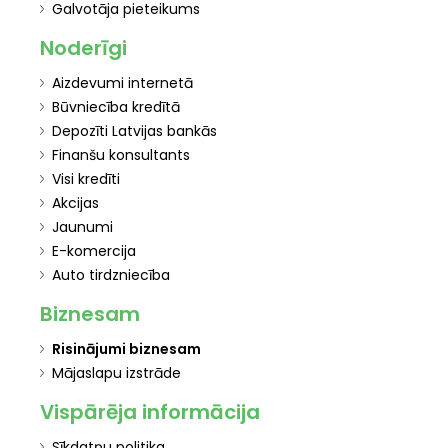
Galvotāja pieteikums
Noderīgi
Aizdevumi internetā
Būvniecība kredītā
Depozīti Latvijas bankās
Finanšu konsultants
Visi kredīti
Akcijas
Jaunumi
E-komercija
Auto tirdzniecība
Biznesam
Risinājumi biznesam
Mājaslapu izstrāde
Vispārēja informācija
Sīkdatņu politika