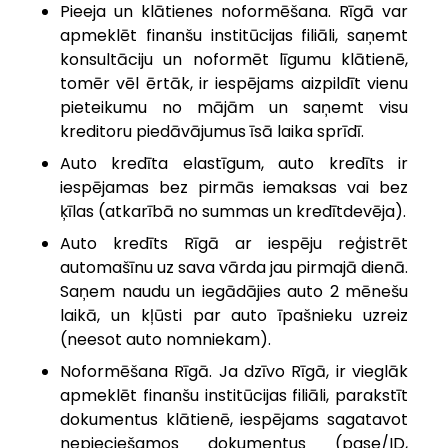
Pieeja un klātienes noformēšana. Rīgā var
apmeklēt finanšu institūcijas filiāli, saņemt
konsultāciju un noformēt līgumu klātienē,
tomēr vēl ērtāk, ir iespējams aizpildīt vienu
pieteikumu no mājām un saņemt visu
kreditoru piedāvājumus īsā laika sprīdī.
Auto kredīta elastīgum, auto kredīts ir
iespējamas bez pirmās iemaksas vai bez
ķīlas (atkarībā no summas un kredītdevēja).
Auto kredīts Rīgā ar iespēju reģistrēt
automašīnu uz sava vārda jau pirmajā dienā.
Saņem naudu un iegādājies auto 2 mēnešu
laikā, un kļūsti par auto īpašnieku uzreiz
(neesot auto nomniekam).
Noformēšana Rīgā. Ja dzīvo Rīgā, ir vieglāk
apmeklēt finanšu institūcijas filiāli, parakstīt
dokumentus klātienē, iespējams sagatavot
nepieciešamos dokumentus (pase/ID,