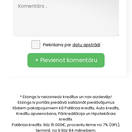
Piekrišana par
datu apstrādi
+ Pievienot komentāru
* Elizings.lv neizsniedz kredītus un nav aizdevējs!
Elizings.lv portāls piedāvā salīdzināt piedāvājumus
tādiem pakalpojumiem kā Patēriņa kredīts, Auto kredīts,
Kredītu apvienošana, Pārkreditācija un Hipotekārais
kredīts.
Patēriņa kredīts: līdz 15.000€, procentu likme no 7% (GPL),
termiņš: no 6 līdz 84 mēnešiem;