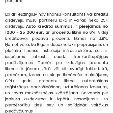
pieejami.
Lai arī eLizings.lv nav finanšu konsultants vai kredītu
aizdevējs, mūsu partneru lokā ir vairāk nekā 25+
aizdevēju.
Auto kredīta summas ir pieejamas no
1000 - 25 000 eur, ar procentu likmi no 6%.
Vidēji
kredītdevēji piedāvā procentu likmes no 6.9%.
Ņemot vērā, ka Rīgā ir daudz lielāks pieprasījums un
plašāka finanšu institūciju infrastruktūra, šeit ir
iespējams atrast daudz konkurētspējīgus
piedāvājumus. Tomēr pie izdevīgas procentu
likmes, ir jāņem vērā vēl citi svarīgi faktori, kā,
piemēram, izdevumu slogs: ikmēneša maksājums,
GPL/ gada procentu likme, automašīnas
reģistrācija, apdrošināšana, uzturēšanas izdevumi,
un savas maksātspējas izvērtēšana. Galvenais pie
jebkura aizdevuma ir izpētīt nosacījumus, to
piemērotību tieši sev un salīdzināt vairākus
piedāvājumus.