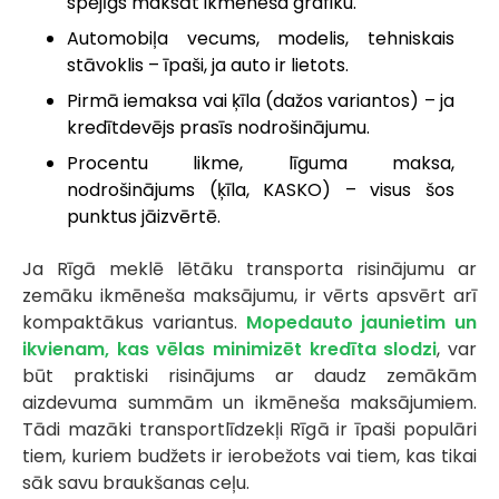
spējīgs maksāt ikmēneša grafiku.
Automobiļa vecums, modelis, tehniskais
stāvoklis – īpaši, ja auto ir lietots.
Pirmā iemaksa vai ķīla (dažos variantos) – ja
kredītdevējs prasīs nodrošinājumu.
Procentu likme, līguma maksa,
nodrošinājums (ķīla, KASKO) – visus šos
punktus jāizvērtē.
Ja Rīgā meklē lētāku transporta risinājumu ar
zemāku ikmēneša maksājumu, ir vērts apsvērt arī
kompaktākus variantus.
Mopedauto jaunietim un
ikvienam, kas vēlas minimizēt kredīta slodzi
, var
būt praktiski risinājums ar daudz zemākām
aizdevuma summām un ikmēneša maksājumiem.
Tādi mazāki transportlīdzekļi Rīgā ir īpaši populāri
tiem, kuriem budžets ir ierobežots vai tiem, kas tikai
sāk savu braukšanas ceļu.