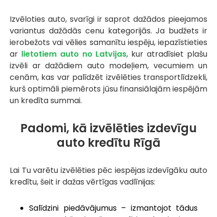
Izvēloties auto, svarīgi ir saprot dažādos pieejamos
variantus dažādās cenu kategorijās. Ja budžets ir
ierobežots vai vēlies samanītu iespēju, iepazīstieties
ar
lietotiem auto no Latvijas
, kur atradīsiet plašu
izvēli ar dažādiem auto modeļiem, vecumiem un
cenām, kas var palīdzēt izvēlēties transportlīdzekli,
kurš optimāli piemērots jūsu finansiālajām iespējām
un kredīta summai.
Padomi, kā izvēlēties izdevīgu
auto kredītu Rīgā
Lai Tu varētu izvēlēties pēc iespējas izdevīgāku auto
kredītu, šeit ir dažas vērtīgas vadlīnijas:
Salīdzini piedāvājumus – izmantojot tādus