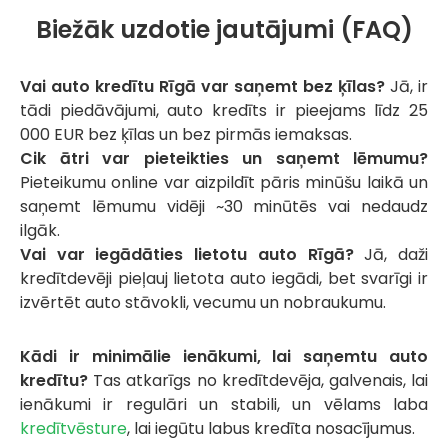
Biežāk uzdotie jautājumi (FAQ)
Vai auto kredītu Rīgā var saņemt bez ķīlas?
Jā, ir
tādi piedāvājumi, auto kredīts ir pieejams līdz 25
000 EUR bez ķīlas un bez pirmās iemaksas.
Cik ātri var pieteikties un saņemt lēmumu?
Pieteikumu online var aizpildīt pāris minūšu laikā un
saņemt lēmumu vidēji ~30 minūtēs vai nedaudz
ilgāk.
Vai var iegādāties lietotu auto Rīgā?
Jā, daži
kredītdevēji pieļauj lietota auto iegādi, bet svarīgi ir
izvērtēt auto stāvokli, vecumu un nobraukumu.
Kādi ir minimālie ienākumi, lai saņemtu auto
kredītu?
Tas atkarīgs no kredītdevēja, galvenais, lai
ienākumi ir regulāri un stabili, un vēlams laba
kredītvēsture
, lai iegūtu labus kredīta nosacījumus.