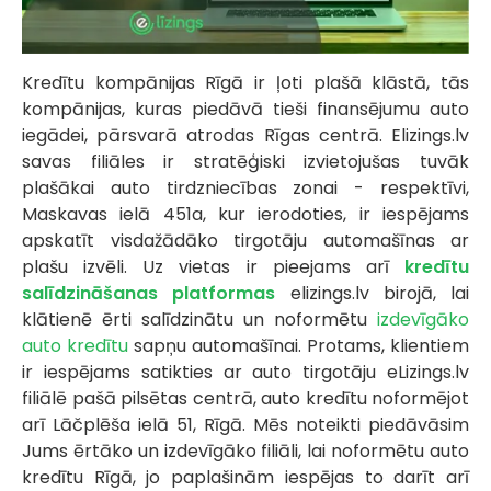
Kredītu kompānijas Rīgā ir ļoti plašā klāstā, tās
kompānijas, kuras piedāvā tieši finansējumu auto
iegādei, pārsvarā atrodas Rīgas centrā. Elizings.lv
savas filiāles ir stratēģiski izvietojušas tuvāk
plašākai auto tirdzniecības zonai - respektīvi,
Maskavas ielā 451a, kur ierodoties, ir iespējams
apskatīt visdažādāko tirgotāju automašīnas ar
plašu izvēli. Uz vietas ir pieejams arī
kredītu
salīdzināšanas platformas
elizings.lv birojā, lai
klātienē ērti salīdzinātu un noformētu
izdevīgāko
auto kredītu
sapņu automašīnai. Protams, klientiem
ir iespējams satikties ar auto tirgotāju eLizings.lv
filiālē pašā pilsētas centrā, auto kredītu noformējot
arī Lāčplēša ielā 51, Rīgā. Mēs noteikti piedāvāsim
Jums ērtāko un izdevīgāko filiāli, lai noformētu auto
kredītu Rīgā, jo paplašinām iespējas to darīt arī