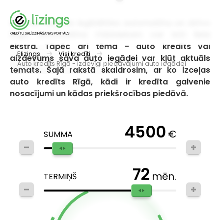
Kad esi nolēmis iegādāties automašīnu un dzīvo
Rīgā, automašīna rīdziniekam var būt liela
ekstra. Tāpēc arī tēma - auto kredīts vai
Elizings
Visi kredīti
aizdevums sava auto iegādei var kļūt aktuāls
Auto kredīts Rīgā - izdevīgi piedāvājumi auto iegādei
temats. Šajā rakstā skaidrosim, ar ko izceļas
auto kredīts Rīgā, kādi ir kredīta galvenie
nosacījumi un kādas priekšrocības piedāvā.
4500
€
SUMMA
72
mēn.
TERMIŅŠ