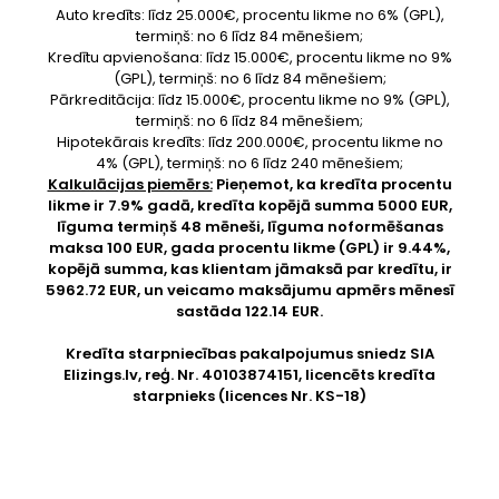
Auto kredīts: līdz 25.000€, procentu likme no 6% (GPL),
termiņš: no 6 līdz 84 mēnešiem;
Kredītu apvienošana: līdz 15.000€, procentu likme no 9%
(GPL), termiņš: no 6 līdz 84 mēnešiem;
Pārkreditācija: līdz 15.000€, procentu likme no 9% (GPL),
termiņš: no 6 līdz 84 mēnešiem;
Hipotekārais kredīts: līdz 200.000€, procentu likme no
4% (GPL), termiņš: no 6 līdz 240 mēnešiem;
Kalkulācijas piemērs:
Pieņemot, ka kredīta procentu
likme ir 7.9% gadā, kredīta kopējā summa 5000 EUR,
līguma termiņš 48 mēneši, līguma noformēšanas
maksa 100 EUR, gada procentu likme (GPL) ir 9.44%,
kopējā summa, kas klientam jāmaksā par kredītu, ir
5962.72 EUR, un veicamo maksājumu apmērs mēnesī
sastāda 122.14 EUR.
Kredīta starpniecības pakalpojumus sniedz SIA
Elizings.lv
, reģ. Nr. 40103874151, licencēts kredīta
starpnieks (licences Nr. KS-18)