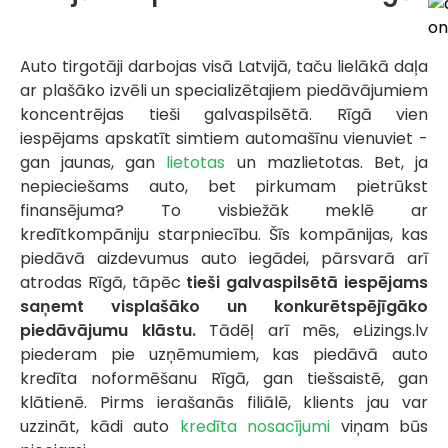
Auto tirgotāji darbojas visā Latvijā, taču lielākā daļa
ar plašāko izvēli un specializētajiem piedāvājumiem
koncentrējas tieši galvaspilsētā. Rīgā vien
iespējams apskatīt simtiem automašīnu vienuviet -
gan jaunas, gan
lietotas
un mazlietotas. Bet, ja
nepieciešams auto, bet pirkumam pietrūkst
finansējuma? To visbiežāk meklē ar
kredītkompāniju starpniecību. Šīs kompānijas, kas
piedāvā aizdevumus auto iegādei, pārsvarā arī
atrodas Rīgā, tāpēc
tieši galvaspilsētā iespējams
saņemt visplašāko un konkurētspējīgāko
piedāvājumu klāstu.
Tādēļ arī mēs, eLizings.lv
piederam pie uzņēmumiem, kas piedāvā auto
kredīta noformēšanu Rīgā, gan tiešsaistē, gan
klātienē. Pirms ierašanās filiālē, klients jau var
uzzināt, kādi auto
kredīta nosacījumi
viņam būs