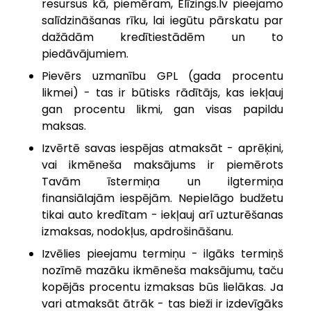
resursus kā, piemēram, Elīzings.lv pieejamo
salīdzināšanas rīku, lai iegūtu pārskatu par
dažādām kredītiestādēm un to
piedāvājumiem.
Pievērs uzmanību GPL (gada procentu
likmei) - tas ir būtisks rādītājs, kas iekļauj
gan procentu likmi, gan visas papildu
maksas.
Izvērtē savas iespējas atmaksāt - aprēķini,
vai ikmēneša maksājums ir piemērots
Tavām īstermiņa un ilgtermiņa
finansiālajām iespējām. Nepielāgo budžetu
tikai auto kredītam - iekļauj arī uzturēšanas
izmaksas, nodokļus, apdrošināšanu.
Izvēlies pieejamu termiņu - ilgāks termiņš
nozīmē mazāku ikmēneša maksājumu, taču
kopējās procentu izmaksas būs lielākas. Ja
vari atmaksāt ātrāk - tas bieži ir izdevīgāks