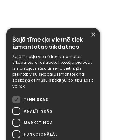
×
Šajā tīmekļa vietnē tiek
izmantotas sīkdatnes
Šajā tīmekļa vietnē tiek izmantotas
sīkdatnes, lai uzlabotu lietotāju pieredzi.
Izmantojot mūsu tīmekļa vietni, jūs
piekrītat visu sīkdatņu izmantošanai
saskaņā ar mūsu sīkdatņu politiku.
Lasīt
vairāk
TEHNISKĀS
ANALĪTISKĀS
MĀRKETINGA
FUNKCIONĀLĀS