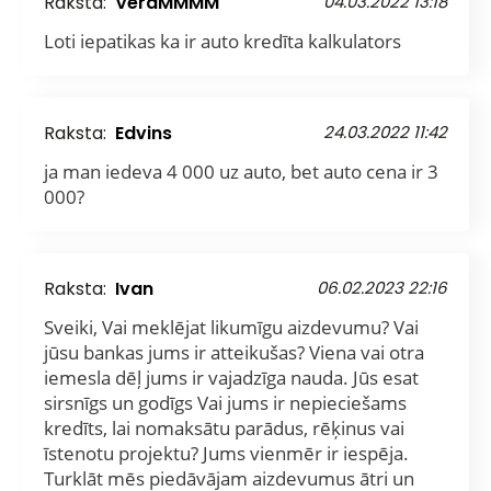
Raksta:
VeraMMMM
04.03.2022 13:18
Loti iepatikas ka ir auto kredīta kalkulators
Raksta:
Edvins
24.03.2022 11:42
ja man iedeva 4 000 uz auto, bet auto cena ir 3
000?
Raksta:
Ivan
06.02.2023 22:16
Sveiki, Vai meklējat likumīgu aizdevumu? Vai
jūsu bankas jums ir atteikušas? Viena vai otra
iemesla dēļ jums ir vajadzīga nauda. Jūs esat
sirsnīgs un godīgs Vai jums ir nepieciešams
kredīts, lai nomaksātu parādus, rēķinus vai
īstenotu projektu? Jums vienmēr ir iespēja.
Turklāt mēs piedāvājam aizdevumus ātri un