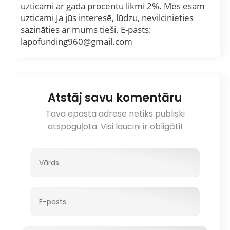
uzticami ar gada procentu likmi 2%. Mēs esam
uzticami Ja jūs interesē, lūdzu, nevilcinieties
sazināties ar mums tieši. E-pasts:
lapofunding960@gmail.com
Atstāj savu komentāru
Tava epasta adrese netiks publiski
atspoguļota. Visi lauciņi ir obligāti!