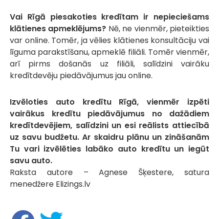
Vai Rīgā piesakoties kredītam ir nepieciešams
klātienes apmeklējums?
Nē, ne vienmēr, pieteikties
var online. Tomēr, ja vēlies klātienes konsultāciju vai
līguma parakstīšanu, apmeklē filiāli. Tomēr vienmēr,
arī pirms došanās uz filiāli, salīdzini vairāku
kredītdevēju piedāvājumus jau online.
Izvēloties auto kredītu Rīgā, vienmēr izpēti
vairākus kredītu piedāvājumus no dažādiem
kredītdevējiem, salīdzini un esi reālists attiecībā
uz savu budžetu. Ar skaidru plānu un zināšanām
Tu vari izvēlēties labāko auto kredītu un iegūt
savu auto.
Raksta autore – Agnese Šķestere, satura
menedžere Elizings.lv