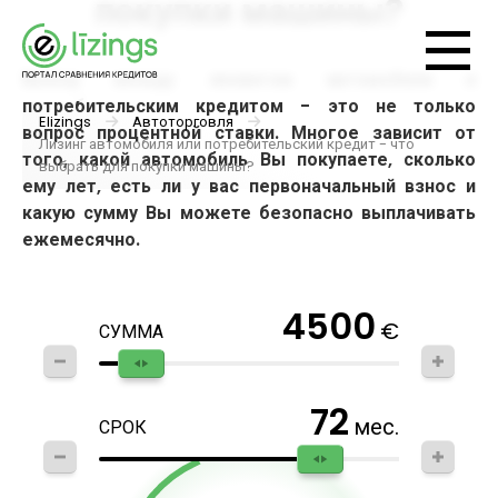
покупки машины?
Выбор между лизингом автомобиля и
потребительским кредитом - это не только
Elizings
Автоторговля
вопрос процентной ставки. Многое зависит от
Лизинг автомобиля или потребительский кредит - что
того, какой автомобиль Вы покупаете, сколько
выбрать для покупки машины?
ему лет, есть ли у вас первоначальный взнос и
какую сумму Вы можете безопасно выплачивать
ежемесячно.
4500
€
СУММА
72
мес.
СРОК