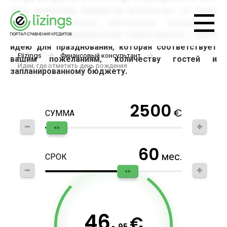
день рождения, вариантов множество, от тихих
ужинов до более длительных поездок и
экзотических приключений. Самое важное - найти
идею для празднования, которая соответствует
Elizings
Финансовый консультант
вашим пожеланиям, количеству гостей и
Идеи, где отметить день рождения
запланированному бюджету.
2500
€
СУММА
60
мес.
СРОК
46.
€
95