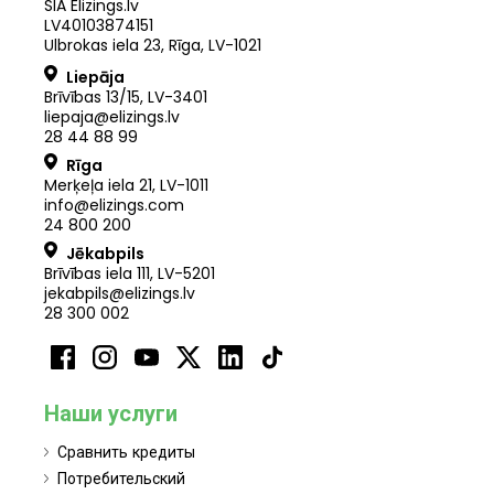
SIA Elizings.lv
LV40103874151
Ulbrokas iela 23, Rīga, LV-1021
Liepāja
Brīvības 13/15, LV-3401
liepaja@elizings.lv
28 44 88 99
Rīga
Merķeļa iela 21
,
LV
-
1011
info@elizings.com
24 800 200
Jēkabpils
Brīvības iela 111, LV-5201
jekabpils@elizings.lv
28 300 002
Наши услуги
Сравнить кредиты
Потребительский