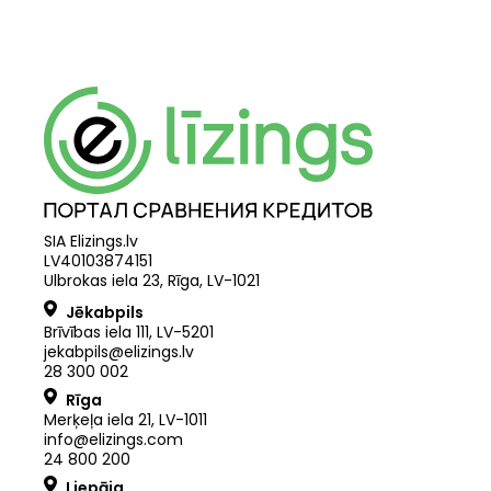
SIA Elizings.lv
LV40103874151
Ulbrokas iela 23, Rīga, LV-1021
Jēkabpils
Brīvības iela 111, LV-5201
jekabpils@elizings.lv
28 300 002
Rīga
Merķeļa iela 21
,
LV
-
1011
info@elizings.com
24 800 200
Liepāja