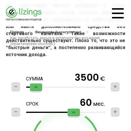
без инвестиций, обычно возникает в очень
практичный момент, когда хочется увеличить
доход, уменьшить зависимость от работодателя
или найти дополнительные средства без
Elizings
Финансовый консультант
стартового капитала. Такие возможности
Как заработать деньги в интернете без вложений
действительно существуют. Плохо то, что это не
(практические способы)
“быстрые деньги”, а постепенно развивающийся
источник дохода.
3500
€
СУММА
60
мес.
СРОК