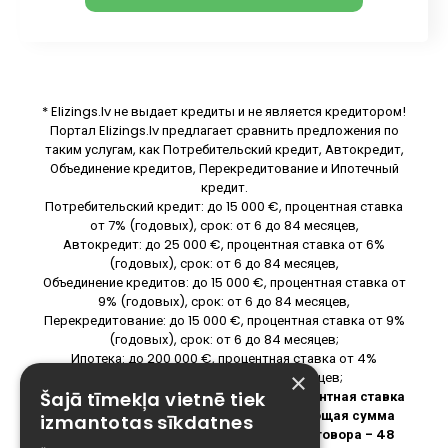
* Elizings.lv не выдает кредиты и не является кредитором!
Портал Elizings.lv предлагает сравнить предложения по
таким услугам, как Потребительский кредит, Автокредит,
Объединение кредитов, Перекредитование и Ипотечный
кредит.
Потребительский кредит: до 15 000 €, процентная ставка
от 7% (годовых), срок: от 6 до 84 месяцев,
Автокредит: до 25 000 €, процентная ставка от 6%
(годовых), срок: от 6 до 84 месяцев,
Объединение кредитов: до 15 000 €, процентная ставка от
9% (годовых), срок: от 6 до 84 месяцев,
Перекредитование: до 15 000 €, процентная ставка от 9%
(годовых), срок: от 6 до 84 месяцев;
Ипотека: до 200 000 €, процентная ставка от 4%
×
(годовых), срок: от 6 до 240 месяцев;
Пример расчета:
Предполагая, что процентная ставка
Šajā tīmekļa vietnē tiek
по кредиту составляет 7,9% годовых, общая сумма
izmantotas sīkdatnes
кредита составляет 5000 евро, срок договора - 48